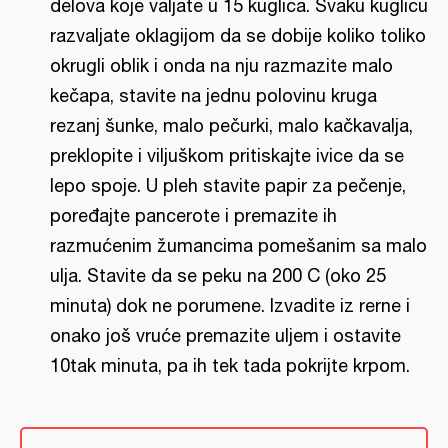
delova koje valjate u 15 kuglica. Svaku kuglicu
razvaljate oklagijom da se dobije koliko toliko
okrugli oblik i onda na nju razmazite malo
kečapa, stavite na jednu polovinu kruga
rezanj šunke, malo pečurki, malo kačkavalja,
preklopite i viljuškom pritiskajte ivice da se
lepo spoje. U pleh stavite papir za pečenje,
poređajte pancerote i premazite ih
razmućenim žumancima pomešanim sa malo
ulja. Stavite da se peku na 200 C (oko 25
minuta) dok ne porumene. Izvadite iz rerne i
onako još vruće premazite uljem i ostavite
10tak minuta, pa ih tek tada pokrijte krpom.