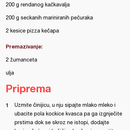
200 g rendanog kačkavalja
200 g seckanih mariniranih pečuraka
2 kesice pizza kečapa
Premazivanje:
2 žumanceta
ulja
Priprema
Uzmite činijicu, u nju sipajte mlako mleko i
ubacite pola kockice kvasca pa ga izgnječite
prstima dok se skroz ne istopi, dodajte