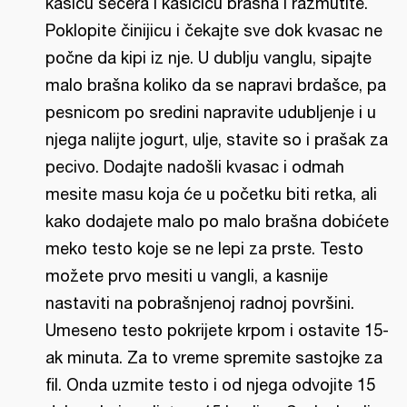
kasicu šećera i kašičicu brašna i razmutite.
Poklopite činijicu i čekajte sve dok kvasac ne
počne da kipi iz nje. U dublju vanglu, sipajte
malo brašna koliko da se napravi brdašce, pa
pesnicom po sredini napravite udubljenje i u
njega nalijte jogurt, ulje, stavite so i prašak za
pecivo. Dodajte nadošli kvasac i odmah
mesite masu koja će u početku biti retka, ali
kako dodajete malo po malo brašna dobićete
meko testo koje se ne lepi za prste. Testo
možete prvo mesiti u vangli, a kasnije
nastaviti na pobrašnjenoj radnoj površini.
Umeseno testo pokrijete krpom i ostavite 15-
ak minuta. Za to vreme spremite sastojke za
fil. Onda uzmite testo i od njega odvojite 15