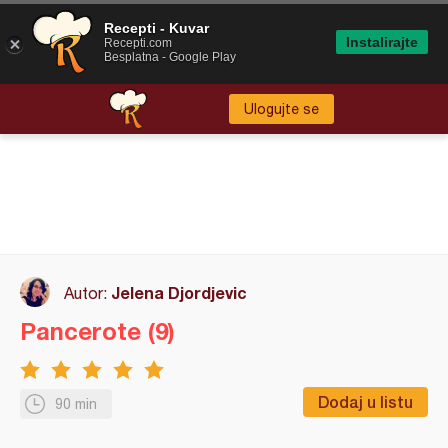
Recepti - Kuvar
Instalirajte
Recepti.com
Besplatna - Google Play
Ulogujte se
Jelena Djordjevic
Autor:
Pancerote (9)
Dodaj u listu
90 min