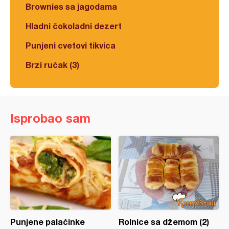
Brownies sa jagodama
Hladni čokoladni dezert
Punjeni cvetovi tikvica
Brzi ručak (3)
Isprobao sam
Punjene palačinke
Rolnice sa džemom (2)