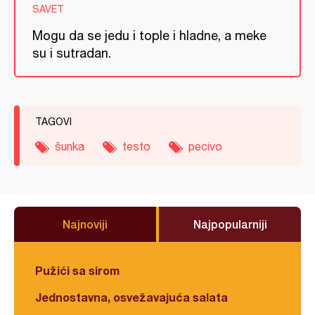
SAVET
Mogu da se jedu i tople i hladne, a meke
su i sutradan.
TAGOVI
šunka
testo
pecivo
Najnoviji
Najpopularniji
Pužići sa sirom
Jednostavna, osvežavajuća salata