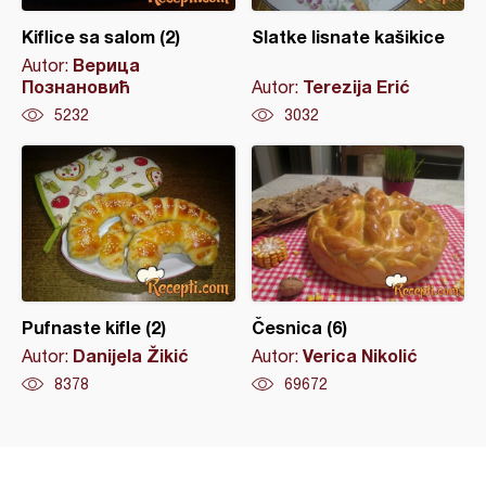
Kiflice sa salom (2)
Slatke lisnate kašikice
Верица
Autor:
Познановић
Terezija Erić
Autor:
5232
3032
Pufnaste kifle (2)
Česnica (6)
Danijela Žikić
Verica Nikolić
Autor:
Autor:
8378
69672