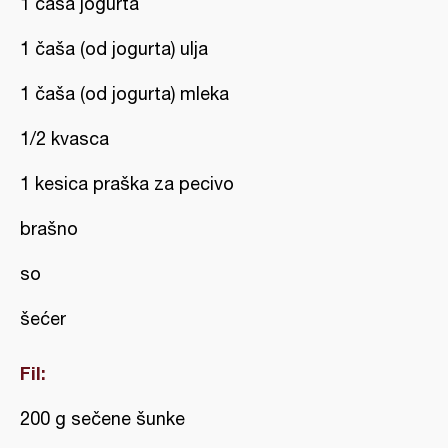
1 čaša jogurta
1 čaša (od jogurta) ulja
1 čaša (od jogurta) mleka
1/2 kvasca
1 kesica praška za pecivo
brašno
so
šećer
Fil:
200 g sečene šunke