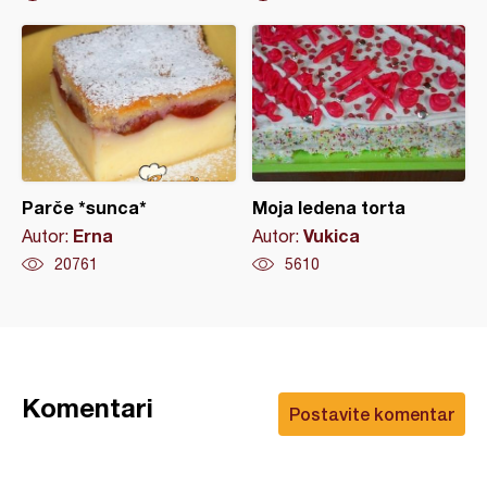
Parče *sunca*
Moja ledena torta
Erna
Vukica
Autor:
Autor:
20761
5610
Komentari
Postavite komentar