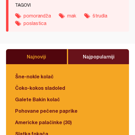
TAGOVI
pomorandža
mak
štrudla
poslastica
Najnoviji
Najpopularniji
Šne-nokle kolač
Čoko-kokos sladoled
Galete Bakin kolač
Pohovane pečene paprike
Americke palačinke (30)
Slatka fokača