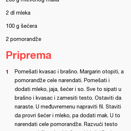
2 dl mleka
100 g šećera
2 pomorandže
Priprema
Pomešati kvasac i brašno. Margarin otopiti, a
pomorandže cele narendati. Pomešati i
dodati mleko, jaja, šećer i so. Sve to sipati u
brašno i kvasac i zamesiti testo. Ostaviti da
naraste. U međuvremenu napraviti fil. Staviti
da provri šećer i mleko, pa dodati mak. U to
narendati cele pomorandže. Razvući testo