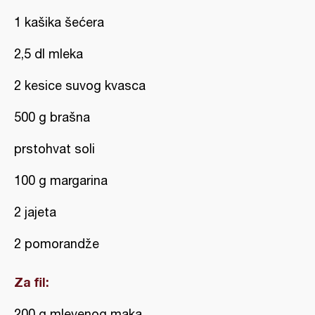
1 kašika šećera
2,5 dl mleka
2 kesice suvog kvasca
500 g brašna
prstohvat soli
100 g margarina
2 jajeta
2 pomorandže
Za fil:
200 g mlevenog maka