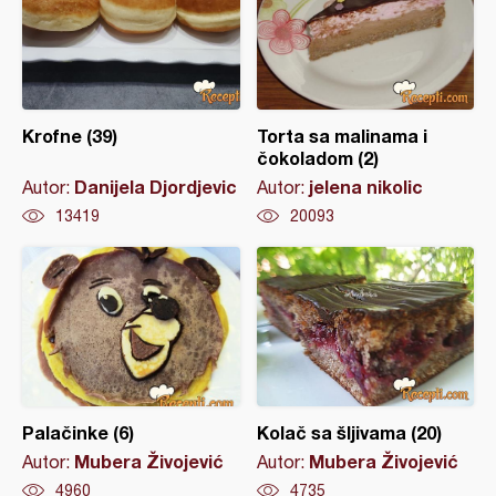
Krofne (39)
Torta sa malinama i
čokoladom (2)
Danijela Djordjevic
jelena nikolic
Autor:
Autor:
13419
20093
Palačinke (6)
Kolač sa šljivama (20)
Mubera Živojević
Mubera Živojević
Autor:
Autor:
4960
4735