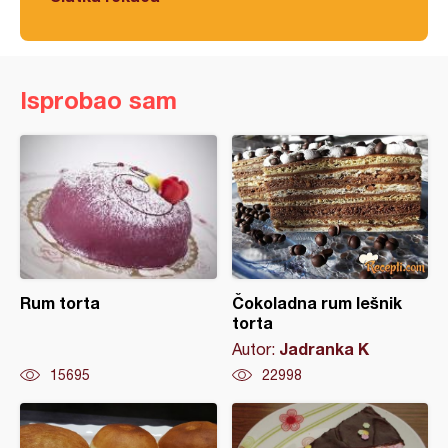
Isprobao sam
Rum torta
Čokoladna rum lešnik
torta
Jadranka K
Autor:
15695
22998