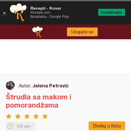
Recepti - Kuvar
Instalirajte
Recepti.com
Besplatna - Google Play
Ulogujte se
Jelena Petrović
Autor:
Štrudla sa makom i
pomorandžama
Dodaj u listu
100 min