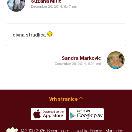
Suzana Mitic
December 28, 2014, 6:47 pm
divna strudlica
Sandra Markovic
December 28, 2014, 6:21 pm
Vrh stranice
© 2009-2026 Recepti.com |
Uslovi korišćenja
|
Marketing
|