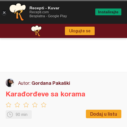
Recepti - Kuvar
Instalirajte
Recepti.com
Besplatna - Google Play
Ulogujte se
Gordana Pakaški
Autor:
Karađorđeve sa korama
Dodaj u listu
90 min