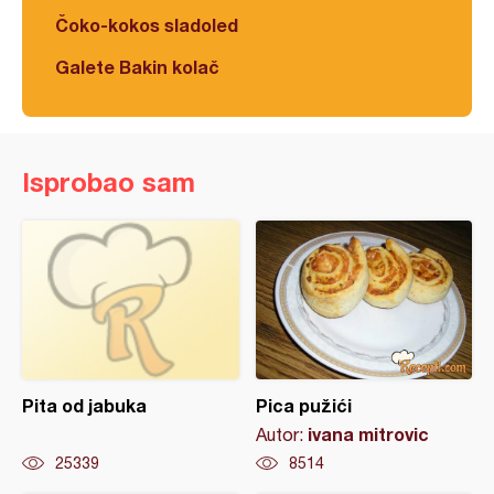
Čoko-kokos sladoled
Galete Bakin kolač
Isprobao sam
Pita od jabuka
Pica pužići
ivana mitrovic
Autor:
25339
8514