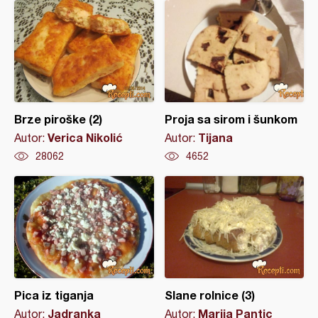
Brze piroške (2)
Proja sa sirom i šunkom
Verica Nikolić
Tijana
Autor:
Autor:
28062
4652
Pica iz tiganja
Slane rolnice (3)
Jadranka
Marija Pantic
Autor:
Autor: