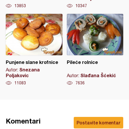
13853
10347
Punjene slane krofnice
Pileće rolnice
Snezana
Autor:
Poljakovic
Slađana Šćekić
Autor:
11083
7636
Komentari
Postavite komentar