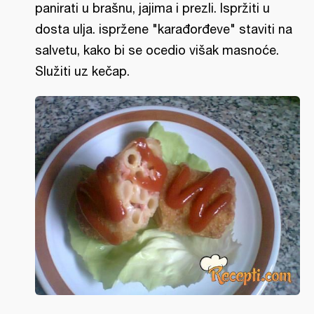
panirati u brašnu, jajima i prezli. Ispržiti u
dosta ulja. ispržene "karađorđeve" staviti na
salvetu, kako bi se ocedio višak masnoće.
Služiti uz kečap.