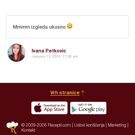
Mmmm izgleda ukusno
Ivana Petkovic
January 13, 2015, 11:02 am
Vrh stranice
© 2009-2026 Recepti.com |
Uslovi korišćenja
|
Marketing
|
Kontakt