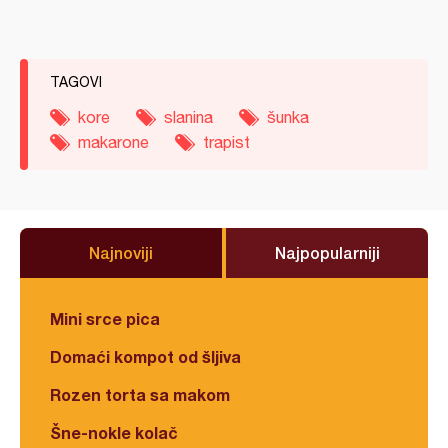
TAGOVI
kore
slanina
šunka
makarone
trapist
Najnoviji
Najpopularniji
Mini srce pica
Domaći kompot od šljiva
Rozen torta sa makom
Šne-nokle kolač