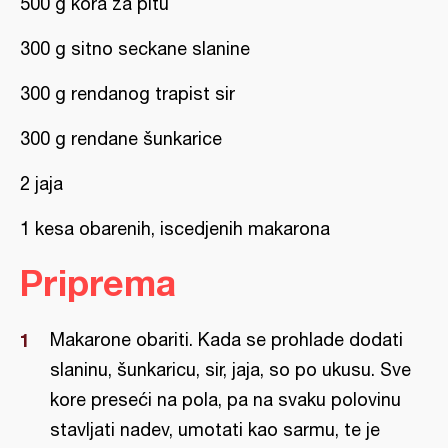
500 g kora za pitu
300 g sitno seckane slanine
300 g rendanog trapist sir
300 g rendane šunkarice
2 jaja
1 kesa obarenih, iscedjenih makarona
Priprema
Makarone obariti. Kada se prohlade dodati
slaninu, šunkaricu, sir, jaja, so po ukusu. Sve
kore preseći na pola, pa na svaku polovinu
stavljati nadev, umotati kao sarmu, te je