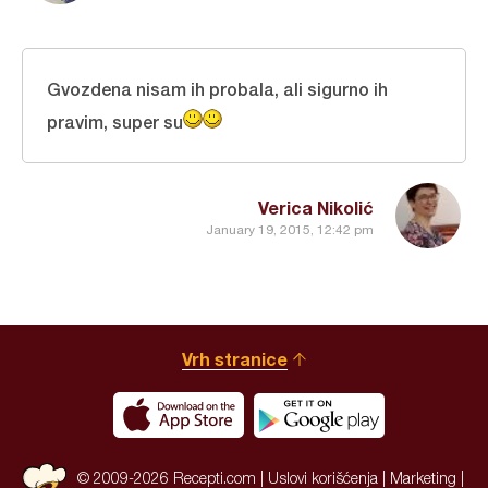
Gvozdena nisam ih probala, ali sigurno ih
pravim, super su
Verica Nikolić
January 19, 2015, 12:42 pm
Vrh stranice
© 2009-2026 Recepti.com |
Uslovi korišćenja
|
Marketing
|