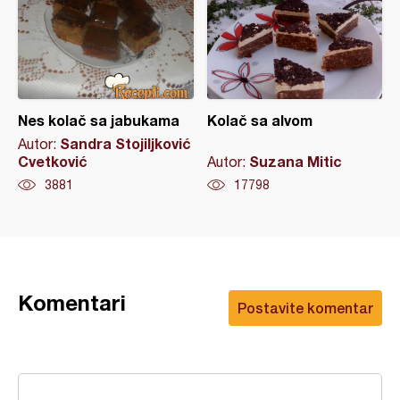
Nes kolač sa jabukama
Kolač sa alvom
Sandra Stojiljković
Autor:
Cvetković
Suzana Mitic
Autor:
3881
17798
Komentari
Postavite komentar