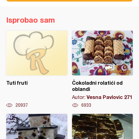
Isprobao sam
Tuti fruti
Čokoladni rolatići od
oblandi
Vesna Pavlovic 271
Autor:
20937
6933