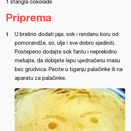
1 štangla čokolade
Priprema
U brašno dodati jaje, sok i rendanu koru od
pomorandže, so, ulje i sve dobro sjediniti.
Postepeno dodajte sok fantu i neprekidno
mešajte, da dobijete lepu ujednačenu masu
bez grudvica. Pecite u tiganju palačinke ili na
aparatu za palačinke.