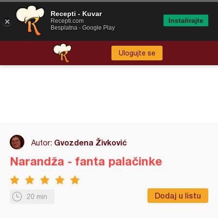
Recepti - Kuvar
Instalirajte
Recepti.com
Besplatna - Google Play
Ulogujte se
Gvozdena Živković
Autor:
Narandža - fanta palačinke
Dodaj u listu
20 min