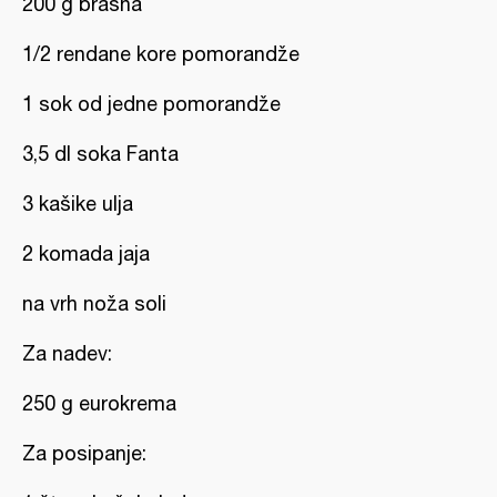
200 g brašna
1/2 rendane kore pomorandže
1 sok od jedne pomorandže
3,5 dl soka Fanta
3 kašike ulja
2 komada jaja
na vrh noža soli
Za nadev:
250 g eurokrema
Za posipanje: