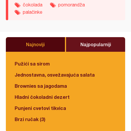
čokolada
pomorandža
palačinke
Najnoviji
Najpopularniji
Pužići sa sirom
Jednostavna, osvežavajuća salata
Brownies sa jagodama
Hladni čokoladni dezert
Punjeni cvetovi tikvica
Brzi ručak (3)