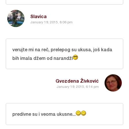
Slavica
January 19, 2015, 8:06 pm
verujte mi na reč, prelepog su ukusa, još kada
bih imala džem od narandži
Gvozdena Živković
January 19, 2015, 6:14 pm
predivne su i veoma ukusne...