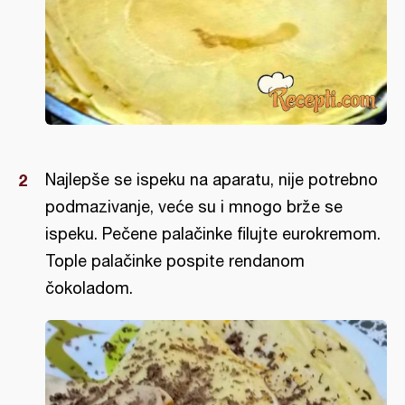
Najlepše se ispeku na aparatu, nije potrebno
podmazivanje, veće su i mnogo brže se
ispeku. Pečene palačinke filujte eurokremom.
Tople palačinke pospite rendanom
čokoladom.