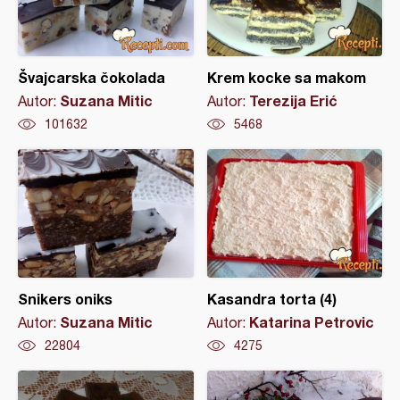
Švajcarska čokolada
Krem kocke sa makom
Suzana Mitic
Terezija Erić
Autor:
Autor:
101632
5468
Snikers oniks
Kasandra torta (4)
Suzana Mitic
Katarina Petrovic
Autor:
Autor:
22804
4275