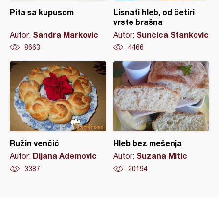
Pita sa kupusom
Lisnati hleb, od četiri
vrste brašna
Sandra Markovic
Suncica Stankovic
Autor:
Autor:
8663
4466
Ružin venčić
Hleb bez mešenja
Dijana Ademovic
Suzana Mitic
Autor:
Autor:
3387
20194