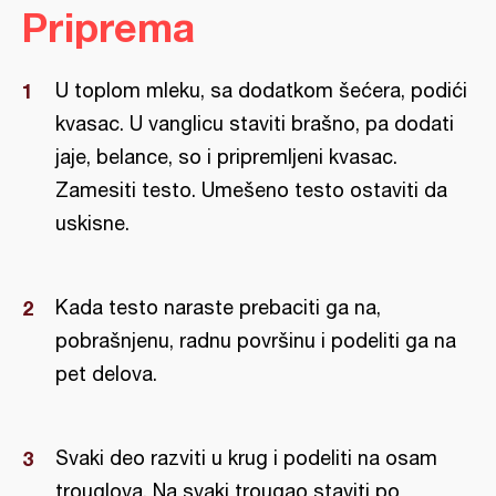
Priprema
U toplom mleku, sa dodatkom šećera, podići
kvasac. U vanglicu staviti brašno, pa dodati
jaje, belance, so i pripremljeni kvasac.
Zamesiti testo. Umešeno testo ostaviti da
uskisne.
Kada testo naraste prebaciti ga na,
pobrašnjenu, radnu površinu i podeliti ga na
pet delova.
Svaki deo razviti u krug i podeliti na osam
trouglova. Na svaki trougao staviti po