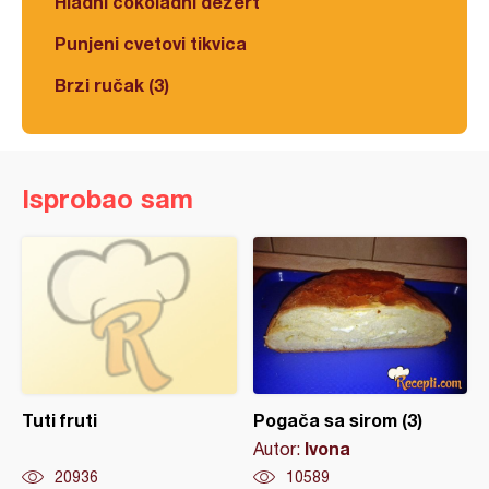
Hladni čokoladni dezert
Punjeni cvetovi tikvica
Brzi ručak (3)
Isprobao sam
Tuti fruti
Pogača sa sirom (3)
Ivona
Autor:
20936
10589