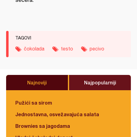
TAGOVI
čokolada
testo
pecivo
Najnoviji
Najpopularniji
Pužići sa sirom
Jednostavna, osvežavajuća salata
Brownies sa jagodama