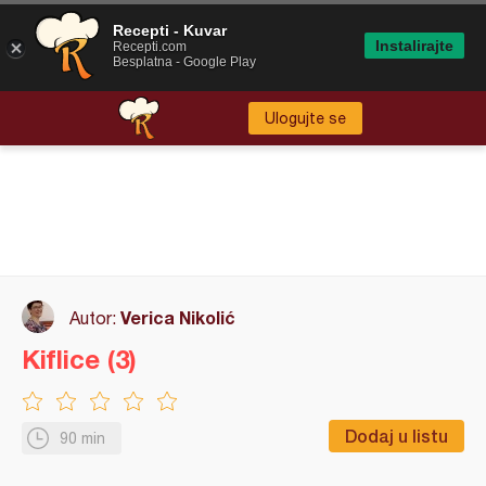
Recepti - Kuvar
Instalirajte
Recepti.com
Besplatna - Google Play
Ulogujte se
Verica Nikolić
Autor:
Kiflice (3)
Dodaj u listu
90 min