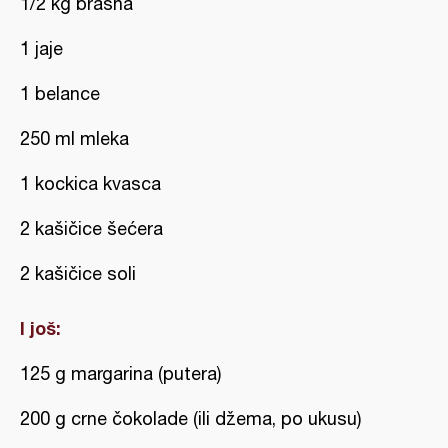
1/2 kg brašna
1 jaje
1 belance
250 ml mleka
1 kockica kvasca
2 kašičice šećera
2 kašičice soli
I još:
125 g margarina (putera)
200 g crne čokolade (ili džema, po ukusu)