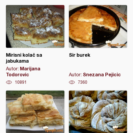
Mirisni kolač sa
Sir burek
jabukama
Marijana
Autor:
Todorovic
Snezana Pejicic
Autor:
10891
7360