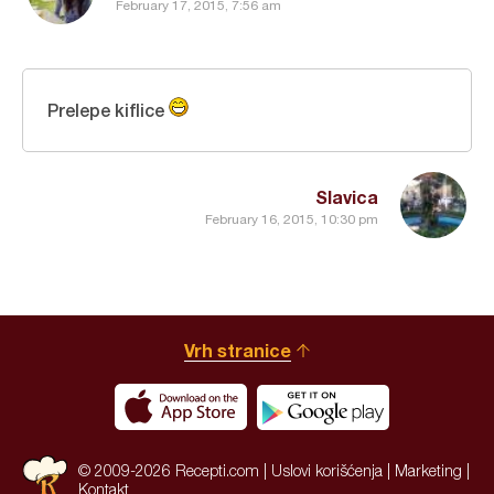
February 17, 2015, 7:56 am
Prelepe kiflice
Slavica
February 16, 2015, 10:30 pm
Vrh stranice
© 2009-2026 Recepti.com |
Uslovi korišćenja
|
Marketing
|
Kontakt