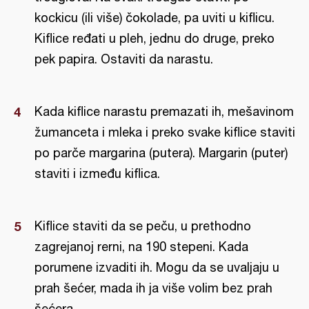
kockicu (ili više) čokolade, pa uviti u kiflicu.
Kiflice ređati u pleh, jednu do druge, preko
pek papira. Ostaviti da narastu.
Kada kiflice narastu premazati ih, mešavinom
žumanceta i mleka i preko svake kiflice staviti
po parče margarina (putera). Margarin (puter)
staviti i između kiflica.
Kiflice staviti da se peču, u prethodno
zagrejanoj rerni, na 190 stepeni. Kada
porumene izvaditi ih. Mogu da se uvaljaju u
prah šećer, mada ih ja više volim bez prah
šećera.