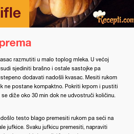
fle
iprema
asac razmutiti u malo toplog mleka. U većoj
sudi sjediniti brašno i ostale sastojke pa
stepeno dodavati nadošli kvasac. Mesiti rukom
k ne postane kompaktno. Pokriti krpom i pustiti
 se diže oko 30 min dok ne udvostruči količinu.
došlo testo blago premesiti rukom pa seći na
le jufkice. Svaku jufkicu premesiti, napraviti