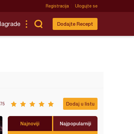
Registracija
Ulogujte se
Nagrade
Dodajte Recept
Dodaj u listu
75
Najnoviji
Najpopularniji