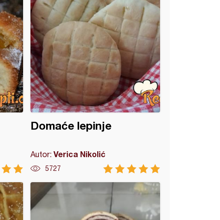
Domaće lepinje
Verica Nikolić
Autor:
5727