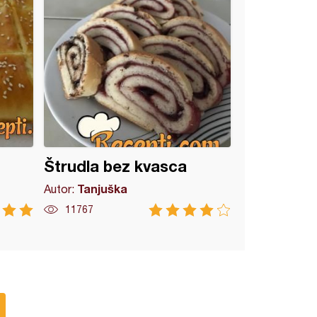
Štrudla bez kvasca
Tanjuška
Autor:
11767