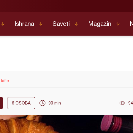
Ishrana
Saveti
Magazin
kifle
6
OSOBA
90 min
94