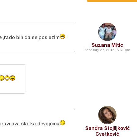
e ,rado bih da se posluzim
Suzana Mitic
February 27, 2015, 8:31 pm
 pravi ova slatka devojčica
Sandra Stojiljković
Cvetković