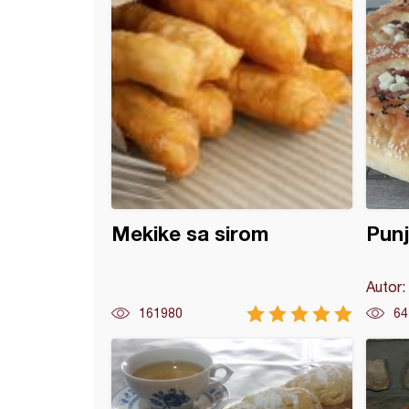
Mekike sa sirom
Pun
Autor:
161980
64
la bez kvasca