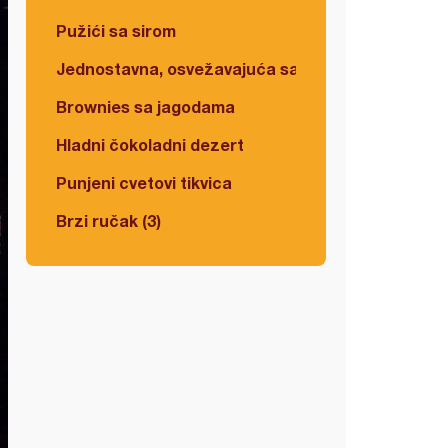
Pužići sa sirom
Jednostavna, osvežavajuća salata
Brownies sa jagodama
Hladni čokoladni dezert
Punjeni cvetovi tikvica
Brzi ručak (3)