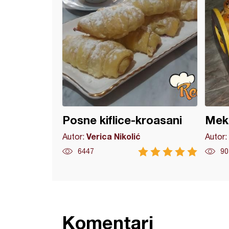
Posne kiflice-kroasani
Meka
Verica Nikolić
Autor:
Autor:
6447
90
Komentari