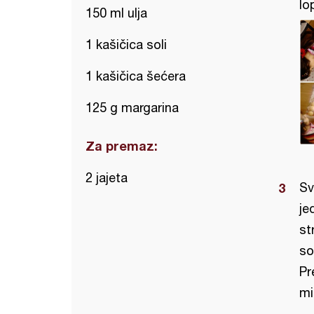
lo
150 ml ulja
1 kašičica soli
1 kašičica šećera
125 g margarina
Za premaz:
2 jajeta
Sv
je
st
so
Pr
mi