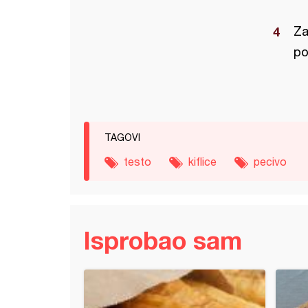
Za
po
TAGOVI
testo
kiflice
pecivo
Isprobao sam
e lepinje