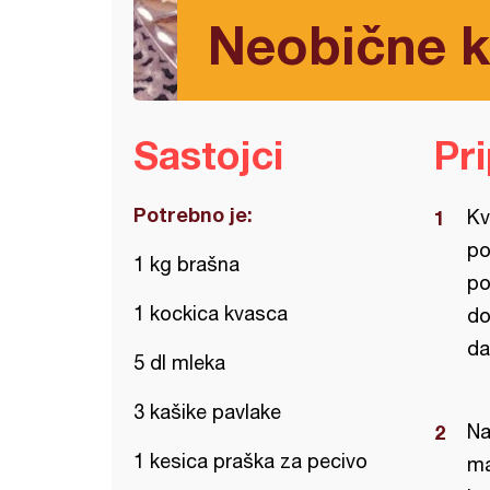
Neobične ki
Sastojci
Pr
Potrebno je:
Kv
po
1 kg brašna
po
1 kockica kvasca
do
da
5 dl mleka
3 kašike pavlake
Na
1 kesica praška za pecivo
ma