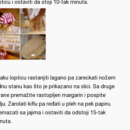
pticu i ostaviti da stoji 10-tak minuta.
aku lopticu rastanjiti lagano pa zareckati nožem
dnu stanu kao što je prikazano na slici. Sa druge
rane premažite rastopljen margarin i pospite
lju. Zarolati kiflu pa ređati u pleh na pek papiru.
emazati sa jajima i ostaviti da odstoji 15-tak
nuta.