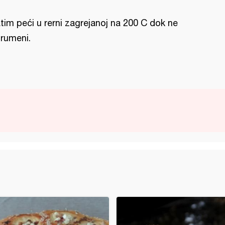
tim peći u rerni zagrejanoj na 200 C dok ne
rumeni.