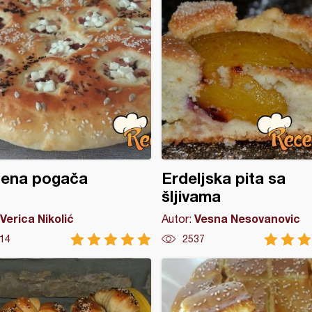
jena pogača
Erdeljska pita sa
šljivama
Verica Nikolić
Vesna Nesovanovic
Autor:
14
2537