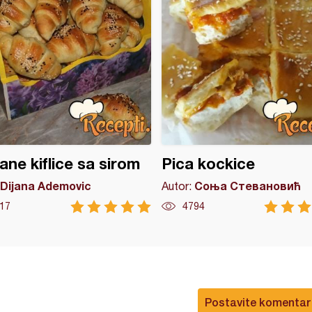
ne kiflice sa sirom
Pica kockice
Dijana Ademovic
Соња Стевановић
Autor:
17
4794
Postavite komentar