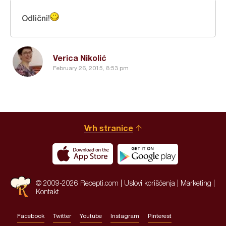
Odlični!
Verica Nikolić
February 26, 2015, 8:53 pm
Vrh stranice
© 2009-2026 Recepti.com |
Uslovi korišćenja
|
Marketing
|
Kontakt
Facebook
Twitter
Youtube
Instagram
Pinterest