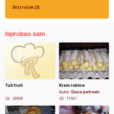
Brzi ručak (3)
Isprobao sam
Tuti fruti
Krem rolnice
Goca petrovic
Autor:
20936
11457