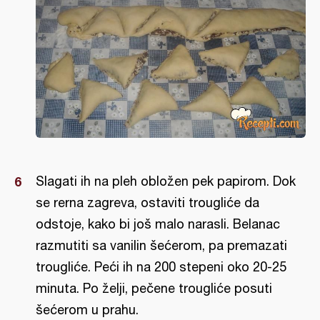
Slagati ih na pleh obložen pek papirom. Dok
se rerna zagreva, ostaviti trougliće da
odstoje, kako bi još malo narasli. Belanac
razmutiti sa vanilin šećerom, pa premazati
trougliće. Peći ih na 200 stepeni oko 20-25
minuta. Po želji, pečene trougliće posuti
šećerom u prahu.