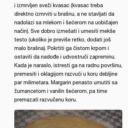
i izmrvljen sveži kvasac (kvasac treba
direktno izmrviti u brašnu, a ne stavljati da
nadolazi sa mlekom i šećerom na uobičajen
način). Sve dobro izmešati i umesiti mekše
testo (ukoliko je previše retko, dodati još
malo brašna). Pokrtiti ga čistom krpom i
ostaviti da nadođe i udvostruči zapreminu.
Kada je naraslo, istresti ga na radnu površinu,
premesiti i oklagijom razvući u koru debljine
par milimetara. Margarin penasto umutiti sa
žumancetom i vanilin šećerom, pa time
premazati razvučenu koru.