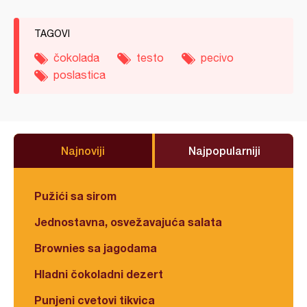
TAGOVI
čokolada
testo
pecivo
poslastica
Najnoviji
Najpopularniji
Pužići sa sirom
Jednostavna, osvežavajuća salata
Brownies sa jagodama
Hladni čokoladni dezert
Punjeni cvetovi tikvica