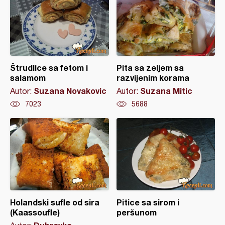
Štrudlice sa fetom i
Pita sa zeljem sa
salamom
razvijenim korama
Suzana Novakovic
Suzana Mitic
Autor:
Autor:
7023
5688
Holandski sufle od sira
Pitice sa sirom i
(Kaassoufle)
peršunom