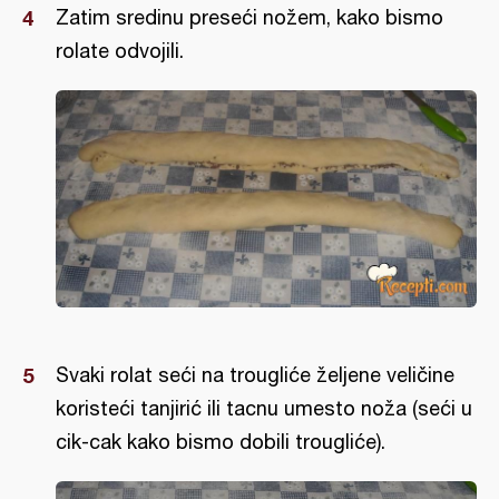
Zatim sredinu preseći nožem, kako bismo
rolate odvojili.
Svaki rolat seći na trougliće željene veličine
koristeći tanjirić ili tacnu umesto noža (seći u
cik-cak kako bismo dobili trougliće).