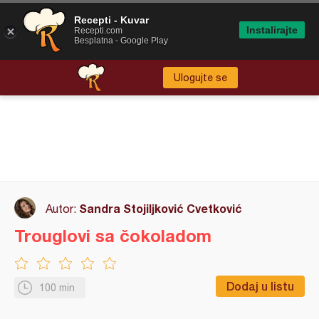
Recepti - Kuvar
Instalirajte
Recepti.com
Besplatna - Google Play
Ulogujte se
Sandra Stojiljković Cvetković
Autor:
Trouglovi sa čokoladom
Dodaj u listu
100 min