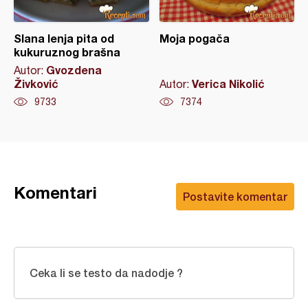
Slana lenja pita od
Moja pogača
kukuruznog brašna
Gvozdena
Autor:
Živković
Verica Nikolić
Autor:
9733
7374
Komentari
Postavite komentar
Ceka li se testo da nadodje ?