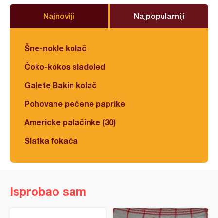
Najnoviji
Najpopularniji
Šne-nokle kolač
Čoko-kokos sladoled
Galete Bakin kolač
Pohovane pečene paprike
Americke palačinke (30)
Slatka fokača
Isprobao sam