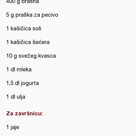
400 g brašna
5 g praška za pecivo
1 kašičica soli
1 kašičica šećera
10 g svežeg kvasca
1 dl mleka
1,5 dl jogurta
1 dl ulja
Za završnicu:
1 jaje