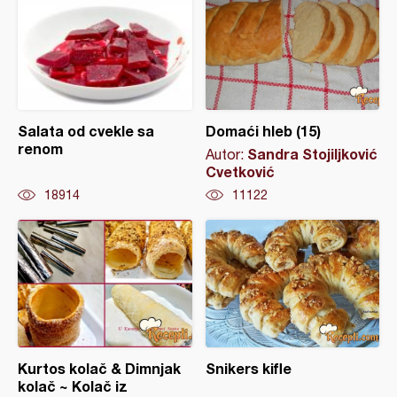
Salata od cvekle sa
Domaći hleb (15)
renom
Sandra Stojiljković
Autor:
Cvetković
18914
11122
Kurtos kolač & Dimnjak
Snikers kifle
kolač ~ Kolač iz