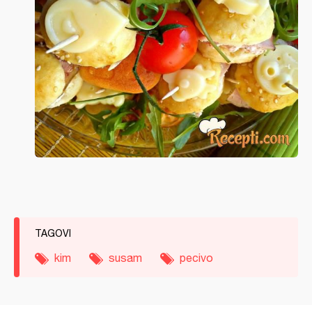
TAGOVI
kim
susam
pecivo