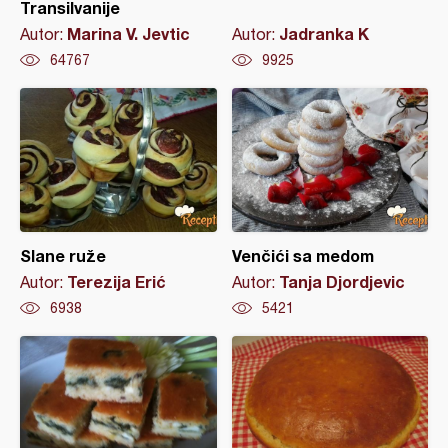
Transilvanije
Marina V. Jevtic
Jadranka K
Autor:
Autor:
64767
9925
Slane ruže
Venčići sa medom
Terezija Erić
Tanja Djordjevic
Autor:
Autor:
6938
5421