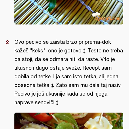
Ovo pecivo se zaista brzo priprema-dok
kažeš "keks", ono je gotovo ;). Testo ne treba
da stoji, da se odmara niti da raste. Vrlo je
ukusno i dugo ostaje sveže. Recept sam
dobila od tetke. I ja sam isto tetka, ali jedna
posebna tetka ;). Zato sam mu dala taj naziv.
Pecivo je još ukusnije kada se od njega
naprave sendviči ;)