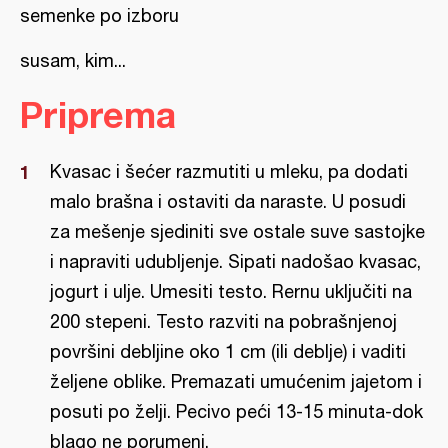
semenke po izboru
susam, kim...
Priprema
Kvasac i šećer razmutiti u mleku, pa dodati
malo brašna i ostaviti da naraste. U posudi
za mešenje sjediniti sve ostale suve sastojke
i napraviti udubljenje. Sipati nadošao kvasac,
jogurt i ulje. Umesiti testo. Rernu uključiti na
200 stepeni. Testo razviti na pobrašnjenoj
površini debljine oko 1 cm (ili deblje) i vaditi
željene oblike. Premazati umućenim jajetom i
posuti po želji. Pecivo peći 13-15 minuta-dok
blago ne porumeni.