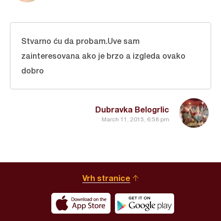
Stvarno ću da probam.Uve sam
zainteresovana ako je brzo a izgleda ovako
dobro
Dubravka Belogrlic
March 11, 2015, 6:58 pm
Vrh stranice