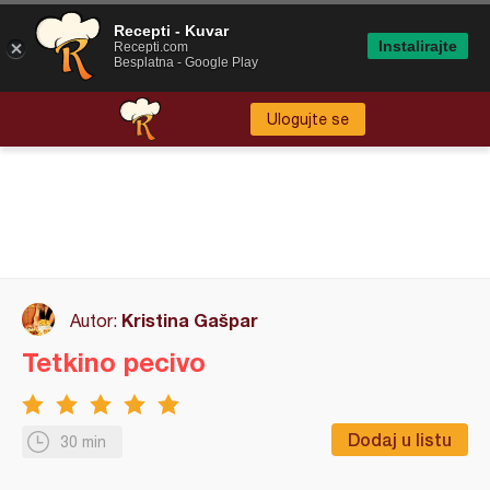
Recepti - Kuvar
Instalirajte
Recepti.com
Besplatna - Google Play
Ulogujte se
Kristina Gašpar
Autor:
Tetkino pecivo
Dodaj u listu
30 min