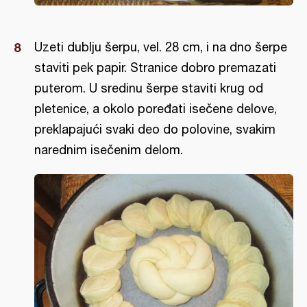
Uzeti dublju šerpu, vel. 28 cm, i na dno šerpe
staviti pek papir. Stranice dobro premazati
puterom. U sredinu šerpe staviti krug od
pletenice, a okolo poređati isečene delove,
preklapajući svaki deo do polovine, svakim
narednim isečenim delom.