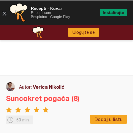
Recepti - Kuvar
Instalirajte
Recepti.com
Besplatna - Google Play
Ulogujte se
Verica Nikolić
Autor:
Suncokret pogača (8)
Dodaj u listu
60 min