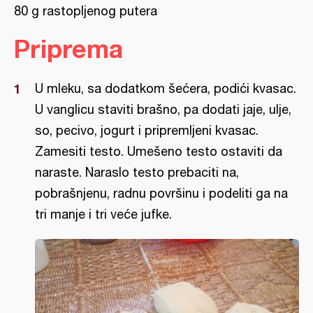
80 g rastopljenog putera
Priprema
U mleku, sa dodatkom šećera, podići kvasac.
U vanglicu staviti brašno, pa dodati jaje, ulje,
so, pecivo, jogurt i pripremljeni kvasac.
Zamesiti testo. Umešeno testo ostaviti da
naraste. Naraslo testo prebaciti na,
pobrašnjenu, radnu površinu i podeliti ga na
tri manje i tri veće jufke.