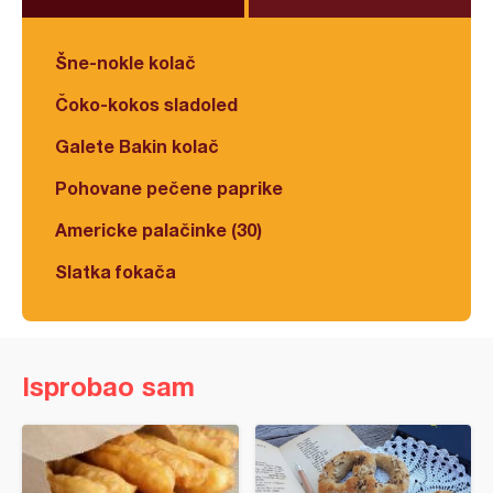
Šne-nokle kolač
Čoko-kokos sladoled
Galete Bakin kolač
Pohovane pečene paprike
Americke palačinke (30)
Slatka fokača
Isprobao sam