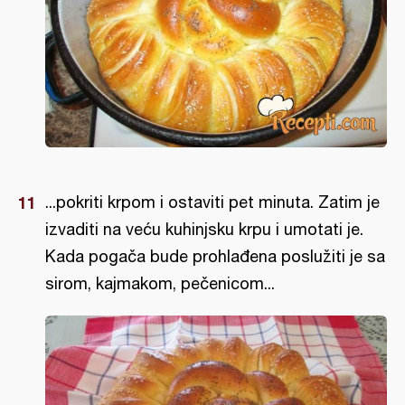
...pokriti krpom i ostaviti pet minuta. Zatim je
izvaditi na veću kuhinjsku krpu i umotati je.
Kada pogača bude prohlađena poslužiti je sa
sirom, kajmakom, pečenicom...