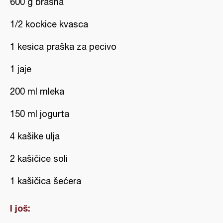
600 g brašna
1/2 kockice kvasca
1 kesica praška za pecivo
1 jaje
200 ml mleka
150 ml jogurta
4 kašike ulja
2 kašičice soli
1 kašičica šećera
I još: