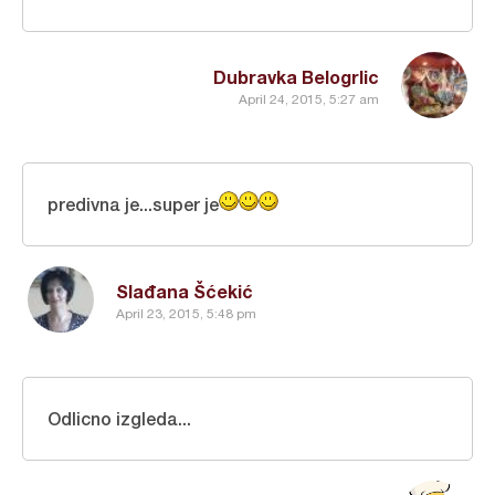
Dubravka Belogrlic
April 24, 2015, 5:27 am
predivna je...super je
Slađana Šćekić
April 23, 2015, 5:48 pm
Odlicno izgleda...