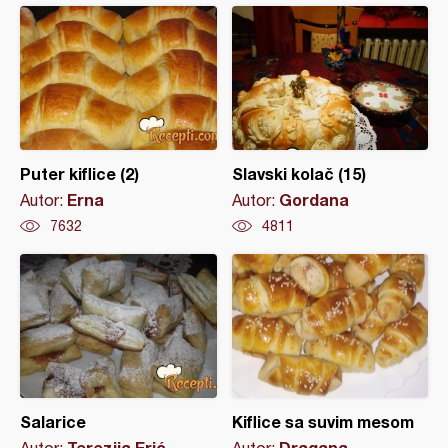
Puter kiflice (2)
Slavski kolač (15)
Erna
Gordana
Autor:
Autor:
7632
4811
Salarice
Kiflice sa suvim mesom
Terezija Erić
Dragana