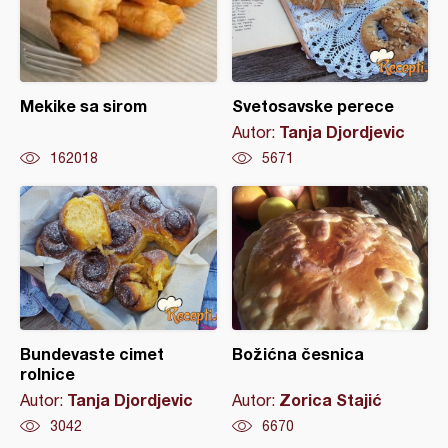
Mekike sa sirom
Svetosavske perece
Tanja Djordjevic
Autor:
162018
5671
Bundevaste cimet
Božićna česnica
rolnice
Tanja Djordjevic
Zorica Stajić
Autor:
Autor:
3042
6670