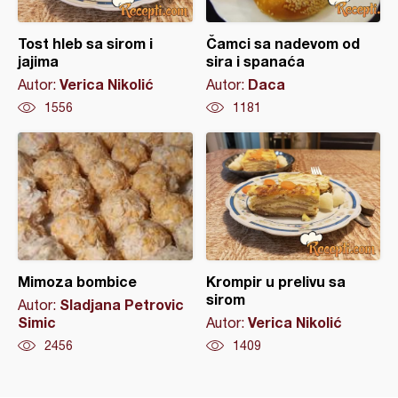
Tost hleb sa sirom i
Čamci sa nadevom od
jajima
sira i spanaća
Verica Nikolić
Daca
Autor:
Autor:
1556
1181
Mimoza bombice
Krompir u prelivu sa
sirom
Sladjana Petrovic
Autor:
Simic
Verica Nikolić
Autor:
2456
1409