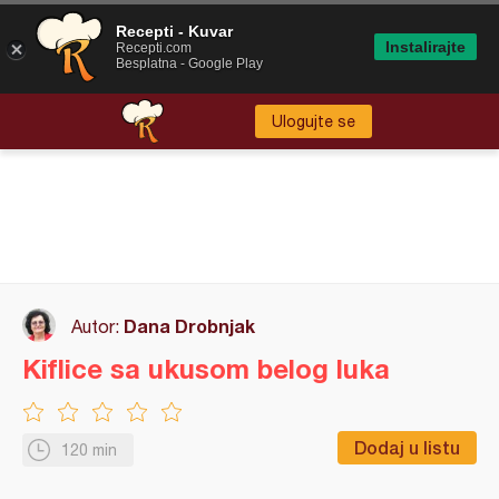
Recepti - Kuvar
Instalirajte
Recepti.com
Besplatna - Google Play
Ulogujte se
Dana Drobnjak
Autor:
Kiflice sa ukusom belog luka
Dodaj u listu
120 min