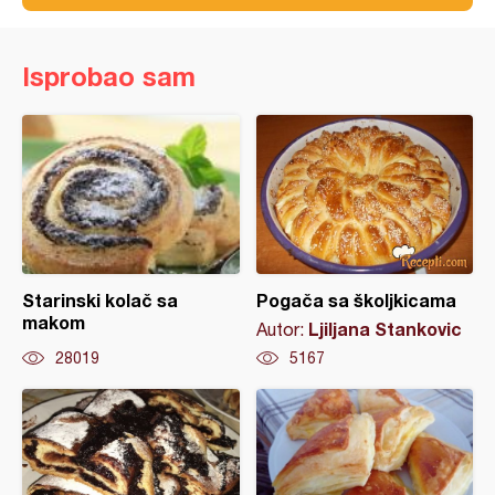
Isprobao sam
Starinski kolač sa
Pogača sa školjkicama
makom
Ljiljana Stankovic
Autor:
28019
5167