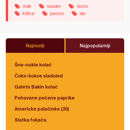
mak
susam
testo
kiflice
pecivo
lan
Najnoviji
Najpopularniji
Šne-nokle kolač
Čoko-kokos sladoled
Galete Bakin kolač
Pohovane pečene paprike
Americke palačinke (30)
Slatka fokača