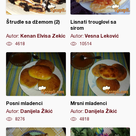
Štrudle sa džemom (2)
Lisnati trouglovi sa
sirom
Kenan Elvisa Zekic
Vesna Leković
Autor:
Autor:
4618
10514
Posni mladenci
Mrsni mladenci
Danijela Žikić
Danijela Žikić
Autor:
Autor:
8276
4818