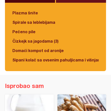
Plazma šnite
Spirale sa leblebijama
Pečeno pile
Čizkejk sa jagodama (3)
Domaći kompot od aronije
Sipani kolač sa ovsenim pahuljicama i višnjama
Isprobao sam