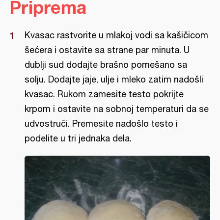
Priprema
Kvasac rastvorite u mlakoj vodi sa kašičicom
šećera i ostavite sa strane par minuta. U
dublji sud dodajte brašno pomešano sa
solju. Dodajte jaje, ulje i mleko zatim nadošli
kvasac. Rukom zamesite testo pokrijte
krpom i ostavite na sobnoj temperaturi da se
udvostruči. Premesite nadošlo testo i
podelite u tri jednaka dela.