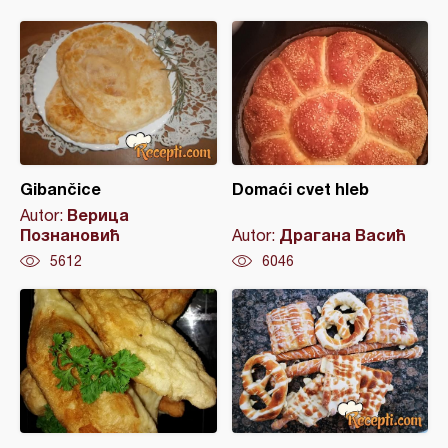
Gibančice
Domaći cvet hleb
Верица
Autor:
Познановић
Драгана Васић
Autor:
5612
6046