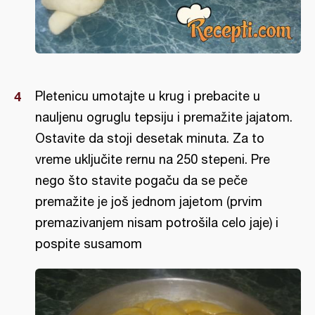
Pletenicu umotajte u krug i prebacite u
nauljenu ogruglu tepsiju i premažite jajatom.
Ostavite da stoji desetak minuta. Za to
vreme uključite rernu na 250 stepeni. Pre
nego što stavite pogaču da se peče
premažite je još jednom jajetom (prvim
premazivanjem nisam potrošila celo jaje) i
pospite susamom