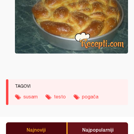
TAGOVI
susam
testo
pogača
Najnoviji
Najpopularniji