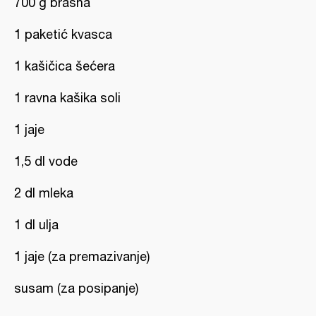
700 g brašna
1 paketić kvasca
1 kašičica šećera
1 ravna kašika soli
1 jaje
1,5 dl vode
2 dl mleka
1 dl ulja
1 jaje (za premazivanje)
susam (za posipanje)