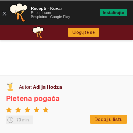
Recepti - Kuvar
Instalirajte
Recepti.com
Besplatna - Google Play
Ulogujte se
Adilja Hodza
Autor:
Pletena pogača
Dodaj u listu
70 min