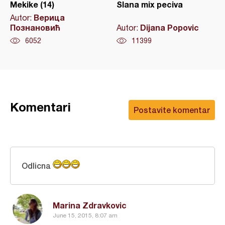
Mekike (14)
Slana mix peciva
Верица
Autor:
Познановић
Dijana Popovic
Autor:
6052
11399
Komentari
Postavite komentar
Odlicna
Marina Zdravkovic
June 15, 2015, 8:07 am