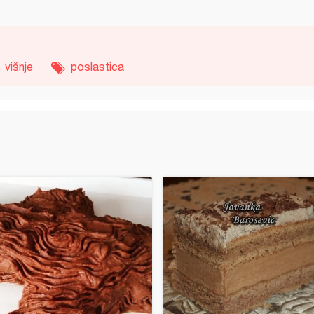
višnje
poslastica