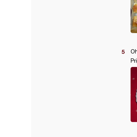
Oh
Pr