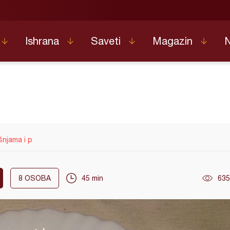
Ishrana
Saveti
Magazin
šnjama i p
8
OSOBA
45 min
635