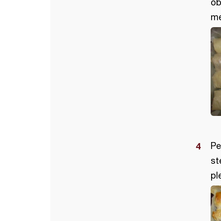
ob
me
Pe
st
pl