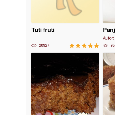
Tuti fruti
Panj
Autor:
20927
95
 Çekirdeği Kurabiye