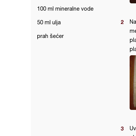
100 ml mineralne vode
Na
50 ml ulja
me
prah šećer
pl
pl
Uv