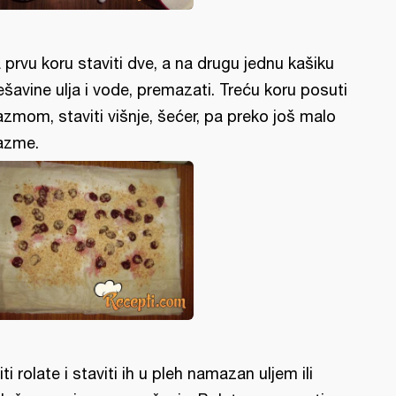
 prvu koru staviti dve, a na drugu jednu kašiku
šavine ulja i vode, premazati. Treću koru posuti
azmom, staviti višnje, šećer, pa preko još malo
azme.
iti rolate i staviti ih u pleh namazan uljem ili