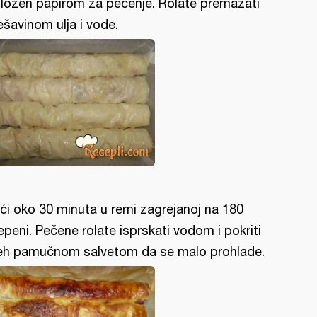
ložen papirom za pečenje. Rolate premazati
šavinom ulja i vode.
ći oko 30 minuta u rerni zagrejanoj na 180
epeni. Pečene rolate isprskati vodom i pokriti
eh pamučnom salvetom da se malo prohlade.