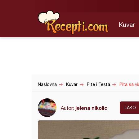
Kuvar
Naslovna
Kuvar
Pite i Testa
Pita sa vi
jelena nikolic
Autor:
LAKO