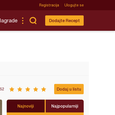
Registracija
Ulogujte se
Nagrade
Dodajte Recept
Dodaj u listu
52
Najnoviji
Najpopularniji