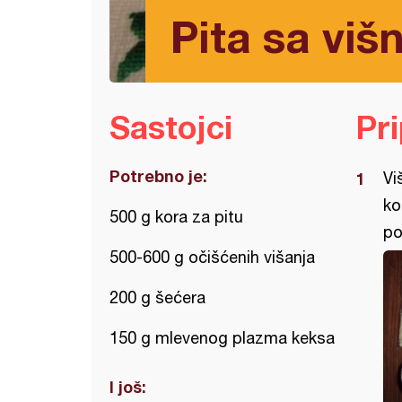
Pita sa vi
Sastojci
Pr
Potrebno je:
Vi
ko
500 g kora za pitu
po
500-600 g očišćenih višanja
200 g šećera
150 g mlevenog plazma keksa
I još: