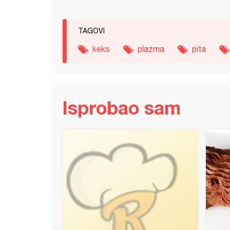
TAGOVI
keks
plazma
pita
Isprobao sam
 Un Helvası