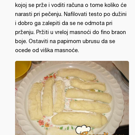
kojoj se prže i voditi računa o tome koliko će
narasti pri pečenju. Nafilovati testo po dužini
i dobro ga zalepiti da se ne odmota pri
prženju. Pržiti u vreloj masnoći do fino braon
boje. Ostaviti na papirnom ubrusu da se
ocede od viška masnoće.