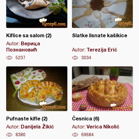
Kiflice sa salom (2)
Slatke lisnate kašikice
Верица
Autor:
Познановић
Terezija Erić
Autor:
5237
3034
Pufnaste kifle (2)
Česnica (6)
Danijela Žikić
Verica Nikolić
Autor:
Autor:
8380
69684