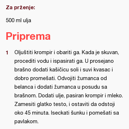
Za prženje:
500 ml ulja
Priprema
Oljuštiti krompir i obariti ga. Kada je skuvan,
procediti vodu i ispasirati ga. U prosejano
brašno dodati kašičicu soli i suvi kvasac i
dobro promešati. Odvojiti žumanca od
belanca i dodati žumanca u posudu sa
brašnom. Dodati ulje, pasiran krompir i mleko.
Zamesiti glatko testo, i ostaviti da odstoji
oko 45 minuta. Iseckati šunku i pomešati sa
pavlakom.