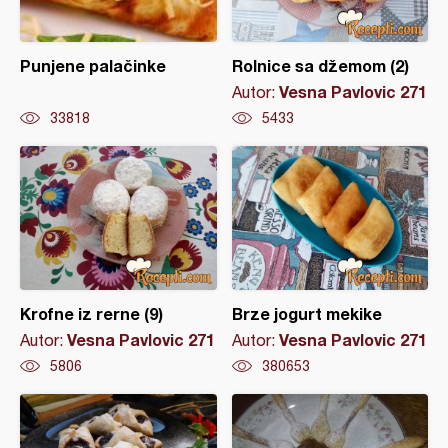
Punjene palačinke
Rolnice sa džemom (2)
Vesna Pavlovic 271
Autor:
33818
5433
Krofne iz rerne (9)
Brze jogurt mekike
Vesna Pavlovic 271
Vesna Pavlovic 271
Autor:
Autor:
5806
380653