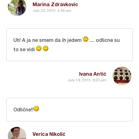
Marina Zdravkovic
July 20, 2015, 4:36 am
Uh! A ja ne smem da ih jedem
.... odlicne su
to se vidi
Ivana Antić
July 19, 2015, 9:23 pm
Odlične!!
Verica Nikolić