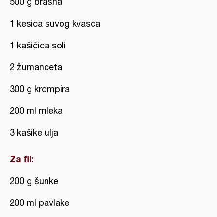
500 g brašna
1 kesica suvog kvasca
1 kašičica soli
2 žumanceta
300 g krompira
200 ml mleka
3 kašike ulja
Za fil:
200 g šunke
200 ml pavlake