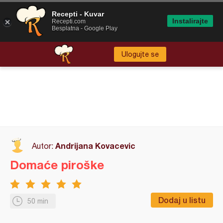
Recepti - Kuvar
Instalirajte
Recepti.com
Besplatna - Google Play
Ulogujte se
Andrijana Kovacevic
Autor:
Domaće piroške
Dodaj u listu
50 min