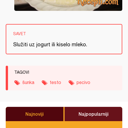
SAVET
Služiti uz jogurt ili kiselo mleko.
TAGOVI
šunka
testo
pecivo
Najnoviji
Najpopularniji