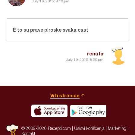
July 19, 2015, 9:19 pm
E to su prave piroske svaka cast
renata
July 19, 2015, 8:50 pm
Vrh stranice
© 2009-2026 Recepti.com |
Uslovi korišćenja
|
Marketing
|
Kontakt