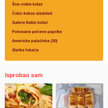
Šne-nokle kolač
Čoko-kokos sladoled
Galete Bakin kolač
Pohovane pečene paprike
Americke palačinke (30)
Slatka fokača
Isprobao sam