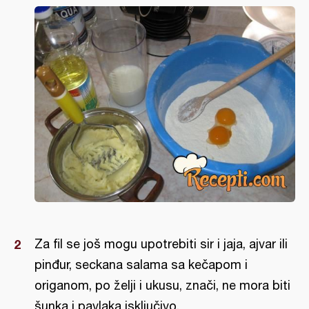
Za fil se još mogu upotrebiti sir i jaja, ajvar ili
pinđur, seckana salama sa kečapom i
origanom, po želji i ukusu, znači, ne mora biti
šunka i pavlaka isključivo.