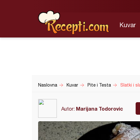
Kuvar
Naslovna
Kuvar
Pite i Testa
Slatki i s
Marijana Todorovic
Autor: