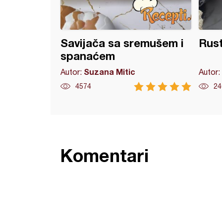
Savijača sa sremušem i
Rust
spanaćem
Suzana Mitic
Autor:
Autor:
4574
24
Komentari