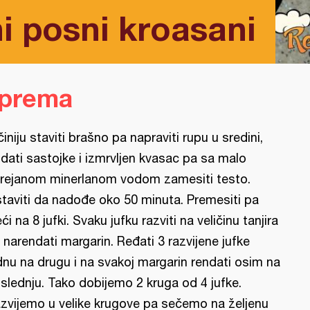
ani posni kroasani
iprema
činiju staviti brašno pa napraviti rupu u sredini,
dati sastojke i izmrvljen kvasac pa sa malo
rejanom minerlanom vodom zamesiti testo.
taviti da nadođe oko 50 minuta. Premesiti pa
eći na 8 jufki. Svaku jufku razviti na veličinu tanjira
 narendati margarin. Ređati 3 razvijene jufke
dnu na drugu i na svakoj margarin rendati osim na
slednju. Tako dobijemo 2 kruga od 4 jufke.
zvijemo u velike krugove pa sečemo na željenu