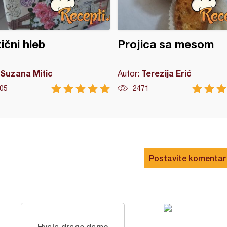
ični hleb
Projica sa mesom
Suzana Mitic
Terezija Erić
Autor:
05
2471
Postavite komentar
Hvala drage dame