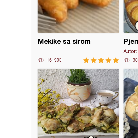
Mekike sa sirom
Pje
Autor:
161993
38
i sa makom