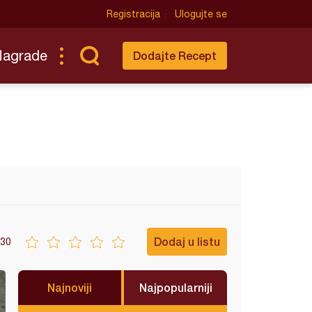
Registracija
Ulogujte se
Nagrade
Dodajte Recept
Dodaj u listu
30
Najnoviji
Najpopularniji