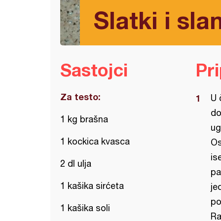
Slatki i sl
Sastojci
Pr
Za testo:
U 
do
1 kg brašna
ug
1 kockica kvasca
Os
is
2 dl ulja
pa
1 kašika sirćeta
je
po
1 kašika soli
Ra