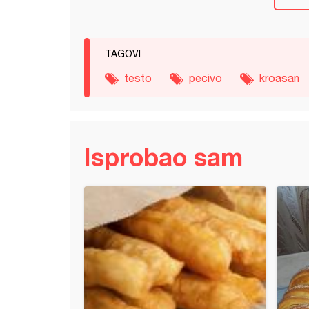
TAGOVI
testo
pecivo
kroasan
Isprobao sam
pogačice