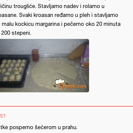
ličinu trougliće. Stavljamo nadev i rolamo u
oasane. Svaki kroasan ređamo u pleh i stavljamo
 malu kockicu margarina i pečemo oko 20 minuta
 200 stepeni.
VET
atke pospemo šećerom u prahu.