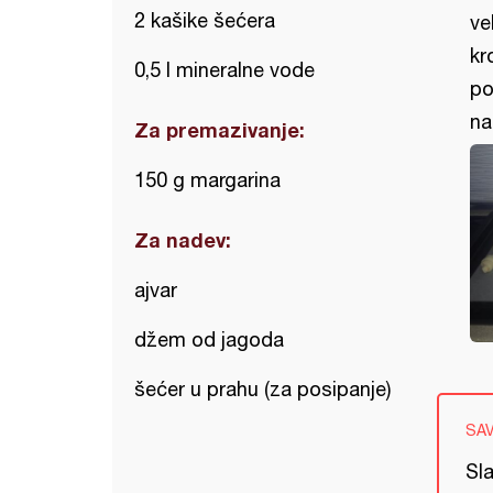
2 kašike šećera
ve
kr
0,5 l mineralne vode
po
na
Za premazivanje:
150 g margarina
Za nadev:
ajvar
džem od jagoda
šećer u prahu (za posipanje)
SA
Sl