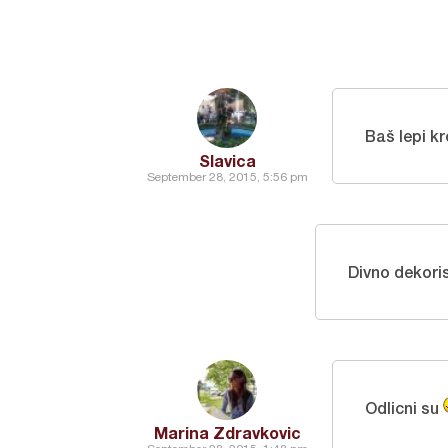
Baš lepi k
Slavica
September 28, 2015, 5:56 pm
Divno dekori
Odlicni su
Marina Zdravkovic