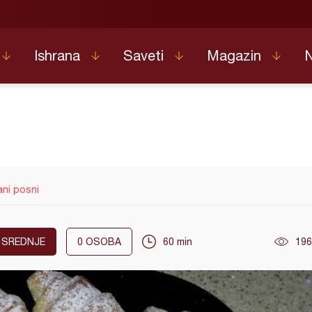
Ishrana
Saveti
Magazin
lani posni
SREDNJE
0
OSOBA
60 min
196