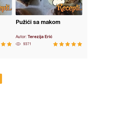
Pužići sa makom
Terezija Erić
Autor:
9371