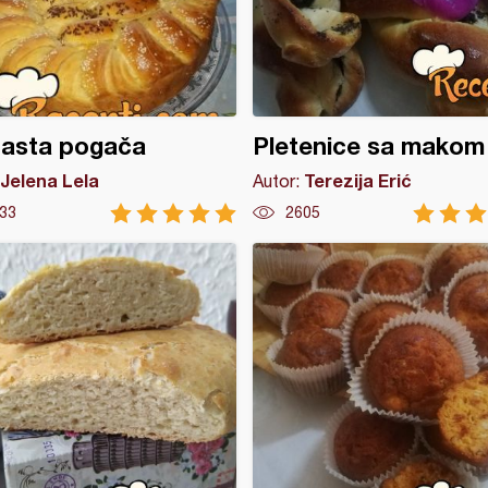
nasta pogača
Pletenice sa makom
Jelena Lela
Terezija Erić
Autor:
33
2605