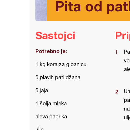
Pita od pat
Sastojci
Pr
Potrebno je:
Pa
vo
1 kg kora za gibanicu
al
5 plavih patlidžana
5 jaja
Um
pa
1 šolja mleka
na
aleva paprika
ul
ulje