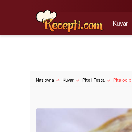
Kuvar
Naslovna
Kuvar
Pite i Testa
Pita od p