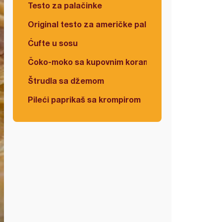
Testo za palačinke
Original testo za američke palačinke
Ćufte u sosu
Čoko-moko sa kupovnim korama
Štrudla sa džemom
Pileći paprikaš sa krompirom