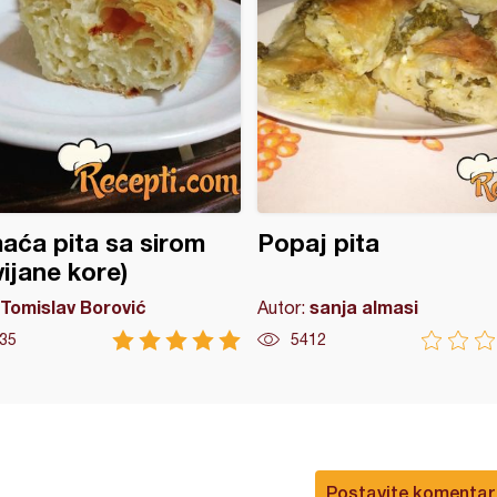
ća pita sa sirom
Popaj pita
vijane kore)
Tomislav Borović
sanja almasi
Autor:
35
5412
Postavite komentar