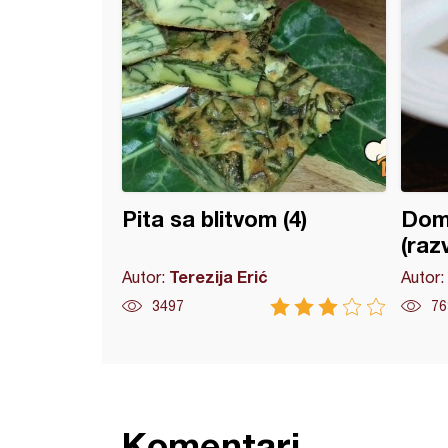
Pita sa blitvom (4)
Doma
(raz
Terezija Erić
Autor:
Autor:
3497
76
Komentari