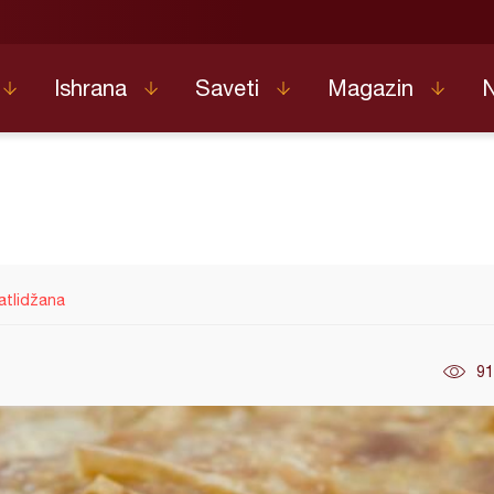
Ishrana
Saveti
Magazin
atlidžana
91