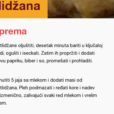
lidžana
iprema
tlidžane oljuštiti, desetak minuta bariti u ključaloj
di, oguliti i iseckati. Zatim ih propržiti i dodati
evu papriku, biber i so, promešati i prohladiti.
utiti 5 jaja sa mlekom i dodati masi od
tlidžana. Pleh podmazati i ređati kore i nadev
izmenično, zalivajući svaki red mlekom i vrelim
jem.