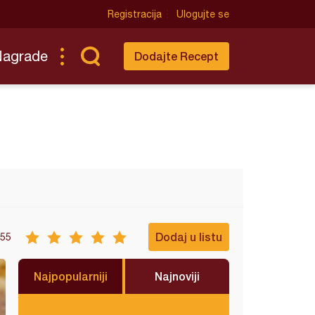
Registracija
Ulogujte se
Nagrade
Dodajte Recept
Dodaj u listu
55
Najpopularniji
Najnoviji