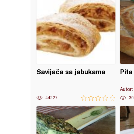
Savijača sa jabukama
Pita 
Autor:
44227
30
sa orasima (5)