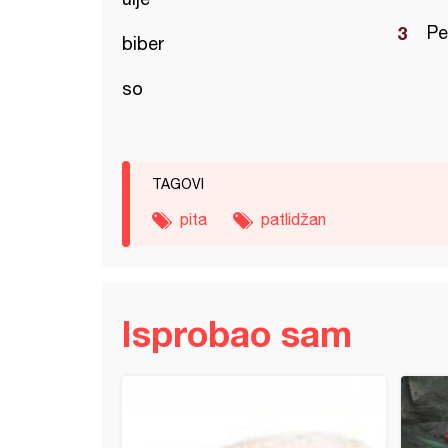
Pe
biber
so
TAGOVI
pita
patlidžan
Isprobao sam
 harmonika heljdopita