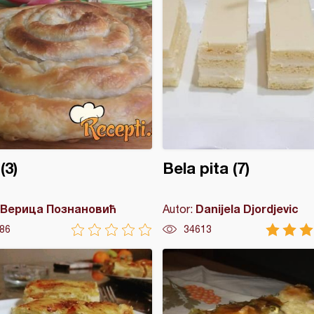
(3)
Bela pita (7)
Верица Познановић
Danijela Djordjevic
Autor:
86
34613