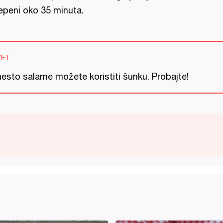
epeni oko 35 minuta.
VET
esto salame možete koristiti šunku. Probajte!