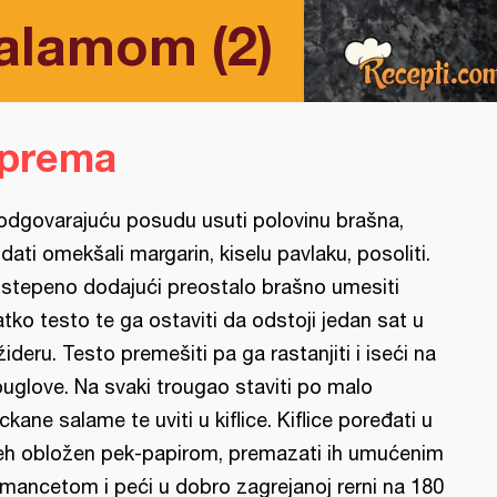
salamom (2)
iprema
odgovarajuću posudu usuti polovinu brašna,
dati omekšali margarin, kiselu pavlaku, posoliti.
stepeno dodajući preostalo brašno umesiti
atko testo te ga ostaviti da odstoji jedan sat u
ižideru. Testo premešiti pa ga rastanjiti i iseći na
ouglove. Na svaki trougao staviti po malo
ckane salame te uviti u kiflice. Kiflice poređati u
eh obložen pek-papirom, premazati ih umućenim
mancetom i peći u dobro zagrejanoj rerni na 180