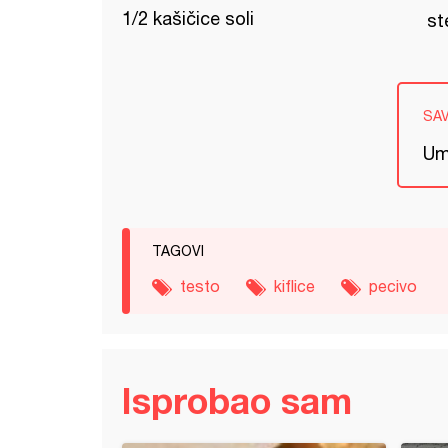
1/2 kašičice soli
st
SA
Um
TAGOVI
testo
kiflice
pecivo
Isprobao sam