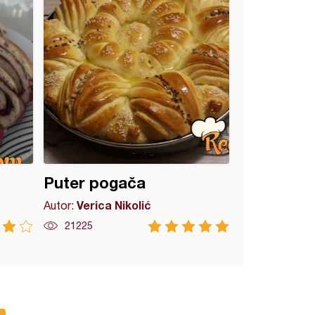
Puter pogača
Verica Nikolić
Autor:
21225