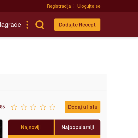
Registracija
Ulogujte se
Nagrade
Dodajte Recept
Dodaj u listu
85
Najnoviji
Najpopularniji