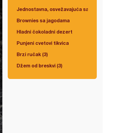
Jednostavna, osvežavajuća salata
Brownies sa jagodama
Hladni čokoladni dezert
Punjeni cvetovi tikvica
Brzi ručak (3)
Džem od breskvi (3)