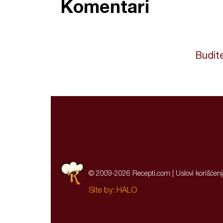
Komentari
Budite
© 2009-2026 Recepti.com |
Uslovi korišćen
Site by:
HALO