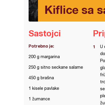
Kiflice sa 
Sastojci
Pr
Potrebno je:
U 
do
200 g margarina
Po
250 g sitno seckane salame
gl
fr
450 g brašna
tr
1 kisele pavlake
se
pl
1 žumance
žu