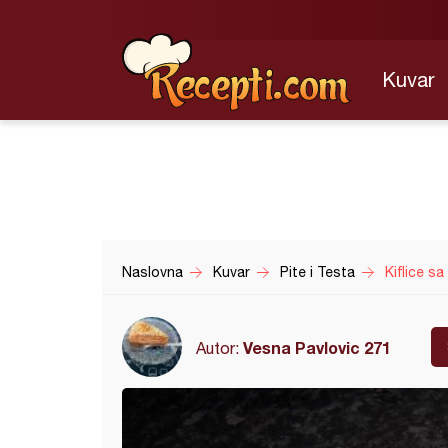
Kuvar
Naslovna
Kuvar
Pite i Testa
Kiflice s
Vesna Pavlovic 271
Autor: