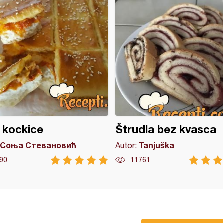
 kockice
Štrudla bez kvasca
Соња Стевановић
Tanjuška
Autor:
90
11761