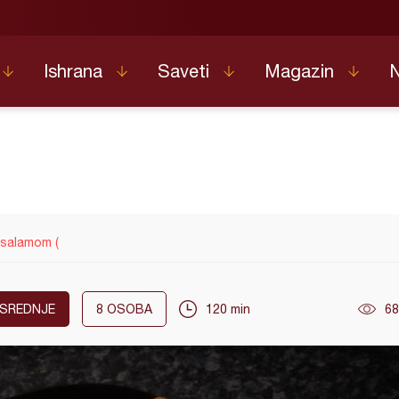
Ishrana
Saveti
Magazin
a salamom (
SREDNJE
8
OSOBA
120 min
68