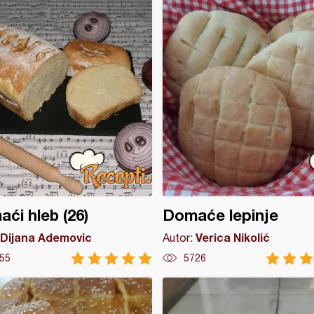
ći hleb (26)
Domaće lepinje
Dijana Ademovic
Verica Nikolić
Autor:
55
5726