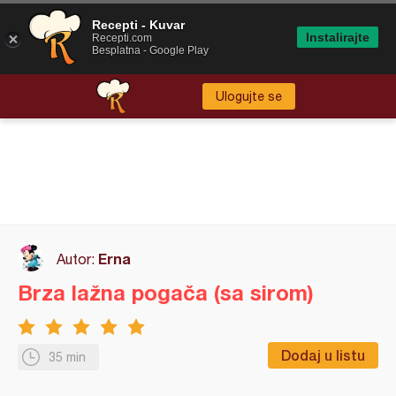
Recepti - Kuvar
Instalirajte
Recepti.com
Besplatna - Google Play
Ulogujte se
Erna
Autor:
Brza lažna pogača (sa sirom)
Dodaj u listu
35 min