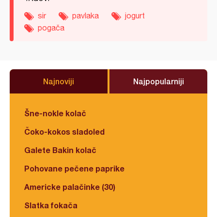
sir
pavlaka
jogurt
pogača
Najnoviji
Najpopularniji
Šne-nokle kolač
Čoko-kokos sladoled
Galete Bakin kolač
Pohovane pečene paprike
Americke palačinke (30)
Slatka fokača