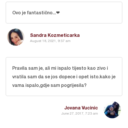
Ovo je fantastično...❤
Sandra Kozmeticarka
August 18, 2021, 9:37 am
Pravila sam je, ali mi ispalo tijesto kao zivo i
vratila sam da se jos dopece i opet isto.kako je
vama ispalo,gdje sam pogrijesila?
Jovana Vucinic
June 27, 2017, 7:23 am