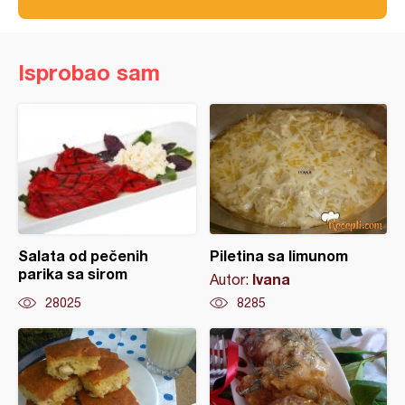
Isprobao sam
Salata od pečenih
Piletina sa limunom
parika sa sirom
Ivana
Autor:
28025
8285