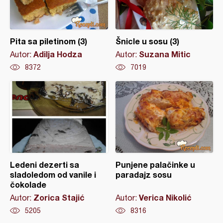
Pita sa piletinom (3)
Šnicle u sosu (3)
Adilja Hodza
Suzana Mitic
Autor:
Autor:
8372
7019
Ledeni dezerti sa
Punjene palačinke u
sladoledom od vanile i
paradajz sosu
čokolade
Zorica Stajić
Verica Nikolić
Autor:
Autor:
5205
8316