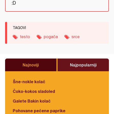
:D
TAGOVI
testo
pogača
srce
Najnoviji
Najpopularniji
Šne-nokle kolač
Čoko-kokos sladoled
Galete Bakin kolač
Pohovane pečene paprike