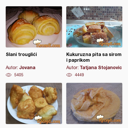
Slani trouglići
Kukuruzna pita sa sirom
i paprikom
Jovana
Tatjana Stojanovic
Autor:
Autor:
5405
4449