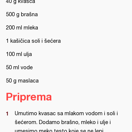
40 g kvasca
500 g brašna
200 ml mleka
1 kašičica soli i šećera
100 ml ulja
50 ml vode
50 g maslaca
Priprema
Umutimo kvasac sa mlakom vodom i soli i
šećerom. Dodamo brašno, mleko i ulje i
umesimo meko testo koje se ne lepi.