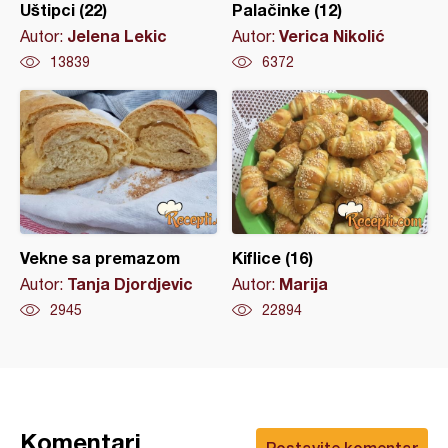
Uštipci (22)
Palačinke (12)
Jelena Lekic
Verica Nikolić
Autor:
Autor:
13839
6372
Vekne sa premazom
Kiflice (16)
Tanja Djordjevic
Marija
Autor:
Autor:
2945
22894
Komentari
Postavite komentar