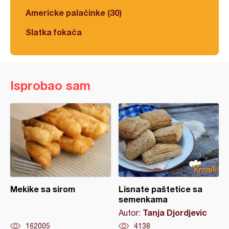
Americke palačinke (30)
Slatka fokača
Isprobao sam
Mekike sa sirom
Lisnate paštetice sa
semenkama
Tanja Djordjevic
Autor:
162005
4138