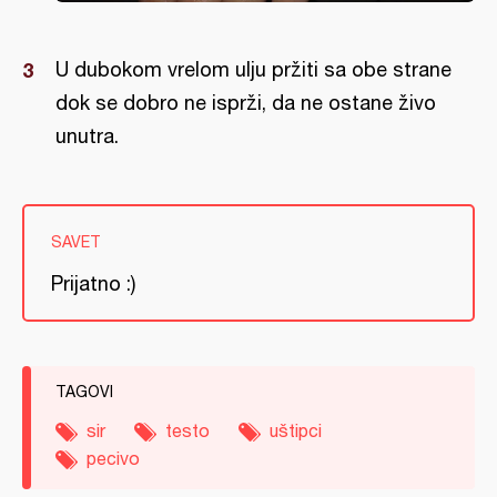
U dubokom vrelom ulju pržiti sa obe strane
dok se dobro ne isprži, da ne ostane živo
unutra.
SAVET
Prijatno :)
TAGOVI
sir
testo
uštipci
pecivo