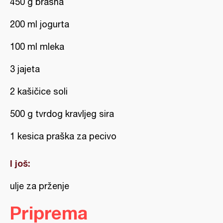
450 g brašna
200 ml jogurta
100 ml mleka
3 jajeta
2 kašičice soli
500 g tvrdog kravljeg sira
1 kesica praška za pecivo
I još:
ulje za prženje
Priprema