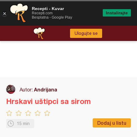
Recepti - Kuvar
Instalirajte
Recepti.com
Besplatna - Google Play
Ulogujte se
Andrijana
Autor:
Hrskavi uštipci sa sirom
Dodaj u listu
15 min