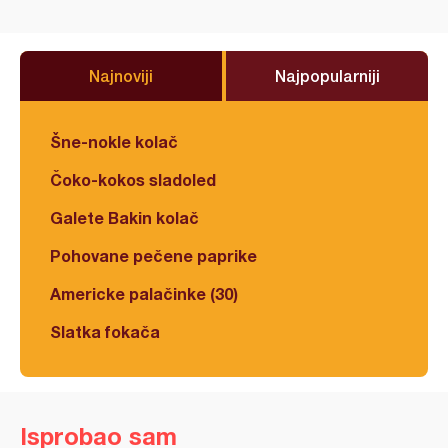
Najnoviji
Najpopularniji
Šne-nokle kolač
Čoko-kokos sladoled
Galete Bakin kolač
Pohovane pečene paprike
Americke palačinke (30)
Slatka fokača
Isprobao sam