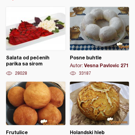
Salata od pečenih
Posne buhtle
parika sa sirom
Vesna Pavlovic 271
Autor:
28028
33187
Frutulice
Holandski hleb