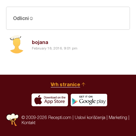
Odlicni☺
bojana
February 18, 2016, 9:01 pm
Vrh stranice
© 2009-2026 Recepti.com |
Uslovi korišćenja
|
Marketing
|
Kontakt