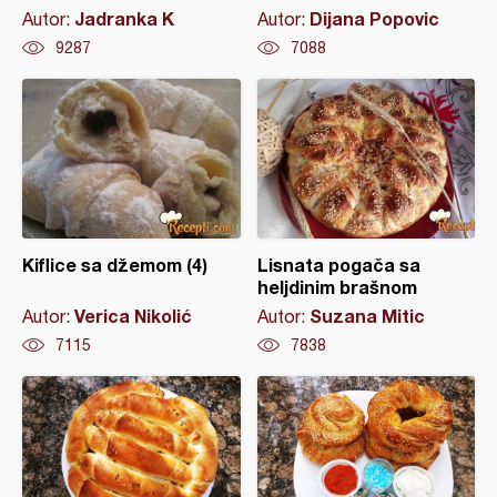
Jadranka K
Dijana Popovic
Autor:
Autor:
9287
7088
Kiflice sa džemom (4)
Lisnata pogača sa
heljdinim brašnom
Verica Nikolić
Suzana Mitic
Autor:
Autor:
7115
7838