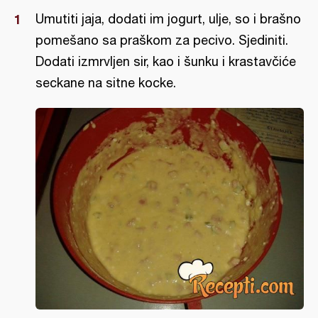
Umutiti jaja, dodati im jogurt, ulje, so i brašno
pomešano sa praškom za pecivo. Sjediniti.
Dodati izmrvljen sir, kao i šunku i krastavčiće
seckane na sitne kocke.