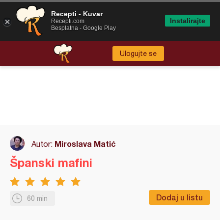
Recepti - Kuvar
Instalirajte
Recepti.com
Besplatna - Google Play
Ulogujte se
Miroslava Matić
Autor:
Španski mafini
Dodaj u listu
60 min