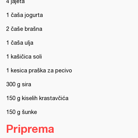
4 jajeta
1 čaša jogurta
2 čaše brašna
1 čaša ulja
1 kašičica soli
1 kesica praška za pecivo
300 g sira
150 g kiselih krastavčića
150 g šunke
Priprema