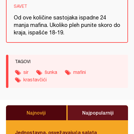
SAVET
Od ove količine sastojaka ispadne 24
manja mafina. Ukoliko pleh punite skoro do
kraja, ispašće 18-19.
TAGOVI
sir
šunka
mafini
krastavčići
Najnoviji
Najpopularniji
Jednostavna, osvežavajuća salata