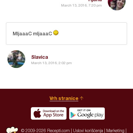
March 13, 2016, 7:20 pm
MljaaaC mljaaaC
Slavica
March 13, 2016, 2:02 pm
Vrh stranice
© 2009-2026 Recepti.com |
Uslovi korišćenja
|
Marketing
|