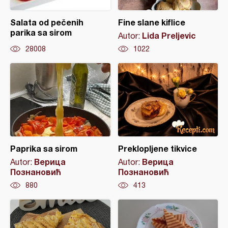
Salata od pečenih
Fine slane kiflice
parika sa sirom
Lida Preljevic
Autor:
28008
1022
Paprika sa sirom
Preklopljene tikvice
Верица
Верица
Autor:
Autor:
Познановић
Познановић
880
413