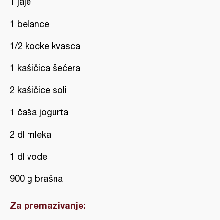
1 jaje
1 belance
1/2 kocke kvasca
1 kašičica šećera
2 kašičice soli
1 čaša jogurta
2 dl mleka
1 dl vode
900 g brašna
Za premazivanje: