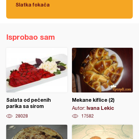
Slatka fokača
Isprobao sam
Salata od pečenih
Mekane kiflice (2)
parika sa sirom
Ivana Lekic
Autor:
28028
17582