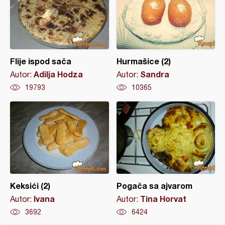
Flije ispod sača
Hurmašice (2)
Adilja Hodza
Sandra
Autor:
Autor:
19793
10365
Keksići (2)
Pogača sa ajvarom
Ivana
Tina Horvat
Autor:
Autor:
3692
6424