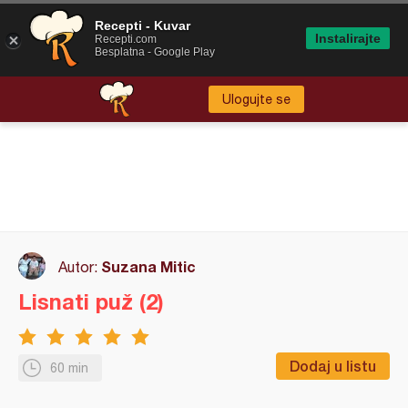
Recepti - Kuvar
Instalirajte
Recepti.com
Besplatna - Google Play
Ulogujte se
Suzana Mitic
Autor:
Lisnati puž (2)
Dodaj u listu
60 min