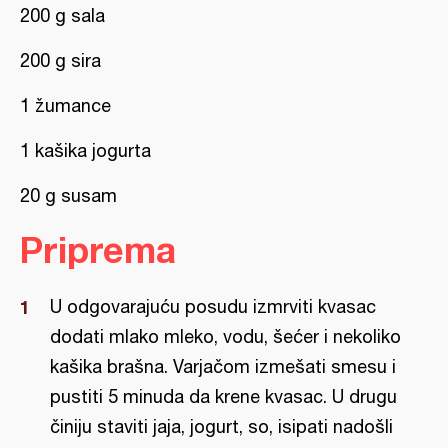
200 g sala
200 g sira
1 žumance
1 kašika jogurta
20 g susam
Priprema
U odgovarajuću posudu izmrviti kvasac
dodati mlako mleko, vodu, šećer i nekoliko
kašika brašna. Varjačom izmešati smesu i
pustiti 5 minuda da krene kvasac. U drugu
činiju staviti jaja, jogurt, so, isipati nadošli