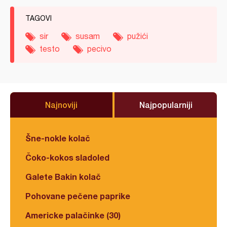
TAGOVI
sir
susam
pužići
testo
pecivo
Najnoviji
Najpopularniji
Šne-nokle kolač
Čoko-kokos sladoled
Galete Bakin kolač
Pohovane pečene paprike
Americke palačinke (30)