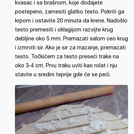
kvasac i sa brašnom, koje dodajete
postepeno, zamesiti glatko testo. Pokriti ga
krpom i ostavite 20 minuta da krene. Nadošlo
testo premesiti i oklagijom razvijte krug
debljine oko 5 mm. Premazati salom ceo krug
i izmrviti sir. Ako je sir za mazanje, premazati
testo. Točkićem za testo preseći trake na
oko 3-4 cm. Prvu traku uviti kao rolat i nju
stavite u sredini teprije gde će se peći.