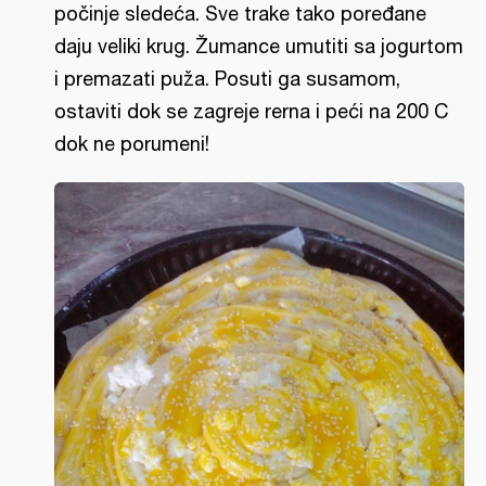
počinje sledeća. Sve trake tako poređane
daju veliki krug. Žumance umutiti sa jogurtom
i premazati puža. Posuti ga susamom,
ostaviti dok se zagreje rerna i peći na 200 C
dok ne porumeni!