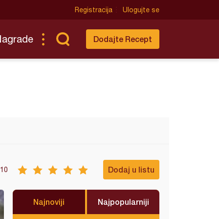
Registracija
Ulogujte se
Nagrade
Dodajte Recept
Dodaj u listu
10
Najnoviji
Najpopularniji