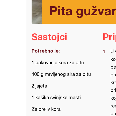
Pita gužvar
Sastojci
Pr
Potrebno je:
U 
ko
1 pakovanje kora za pitu
pe
400 g mrvljenog sira za pitu
pr
kr
2 jajeta
pr
1 kašika svinjske masti
ko
re
Za preliv kora:
pr