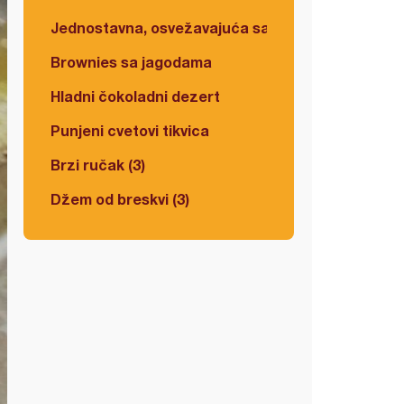
Jednostavna, osvežavajuća salata
Brownies sa jagodama
Hladni čokoladni dezert
Punjeni cvetovi tikvica
Brzi ručak (3)
Džem od breskvi (3)