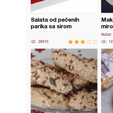
Salata od pečenih
Maka
parika sa sirom
miro
Autor:
28010
12
e štanglice sa sirom