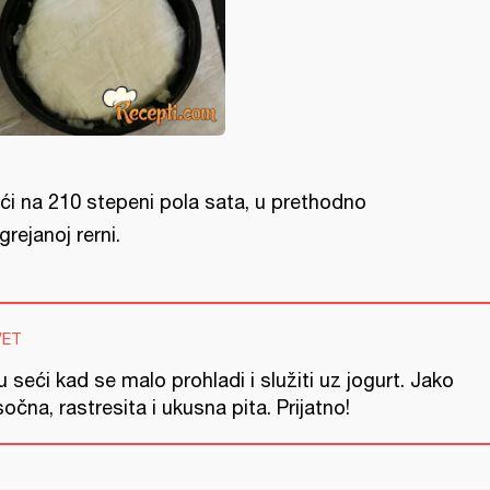
ći na 210 stepeni pola sata, u prethodno
grejanoj rerni.
VET
u seći kad se malo prohladi i služiti uz jogurt. Jako
sočna, rastresita i ukusna pita. Prijatno!