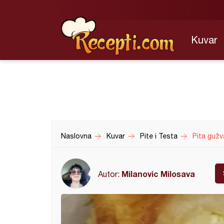
Kuvar
Naslovna
Kuvar
Pite i Testa
Pita gužv
Milanovic Milosava
Autor: