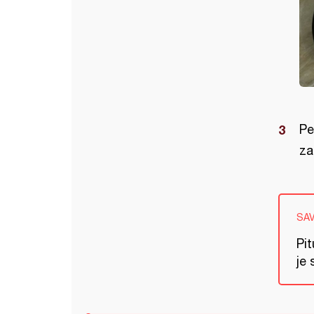
Pe
za
SA
Pit
je 