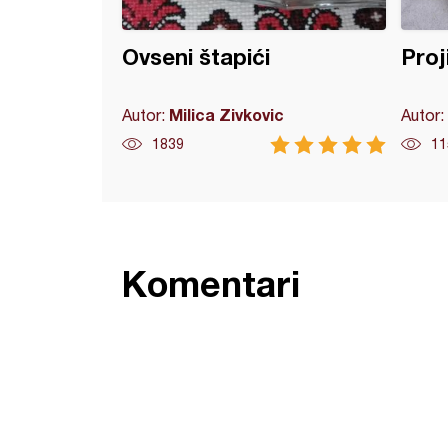
Ovseni štapići
Proj
Milica Zivkovic
Autor:
Autor:
1839
11
Komentari