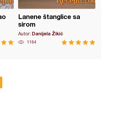
ao
Lanene štanglice sa
sirom
Danijela Žikić
Autor:
1164