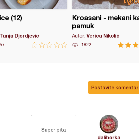
ice (12)
Kroasani - mekani k
pamuk
Tanja Djordjevic
Verica Nikolić
Autor:
57
1822
Postavite komentar
Super pita
daliborka