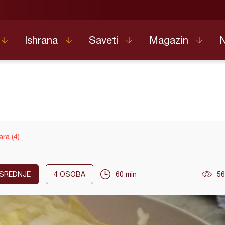
Ishrana
Saveti
Magazin
ara (4)
SREDNJE
4
OSOBA
60 min
56