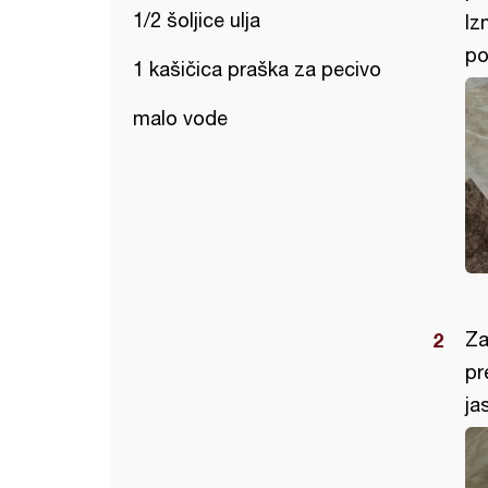
1/2 šoljice ulja
Iz
po
1 kašičica praška za pecivo
malo vode
Za
pr
ja