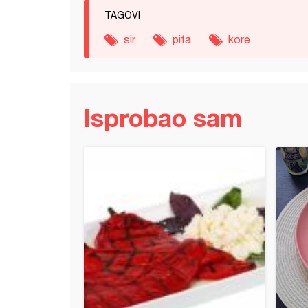
TAGOVI
sir
pita
kore
Isprobao sam
a gibanica