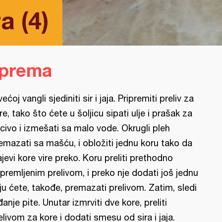
a (4)
iprema
većoj vangli sjediniti sir i jaja. Pripremiti preliv za
re, tako što ćete u šoljicu sipati ulje i prašak za
civo i izmešati sa malo vode. Okrugli pleh
emazati sa mašću, i obložiti jednu koru tako da
ajevi kore vire preko. Koru preliti prethodno
ipremljenim prelivom, i preko nje dodati još jednu
ju ćete, takođe, premazati prelivom. Zatim, sledi
đanje pite. Unutar izmrviti dve kore, preliti
elivom za kore i dodati smesu od sira i jaja.