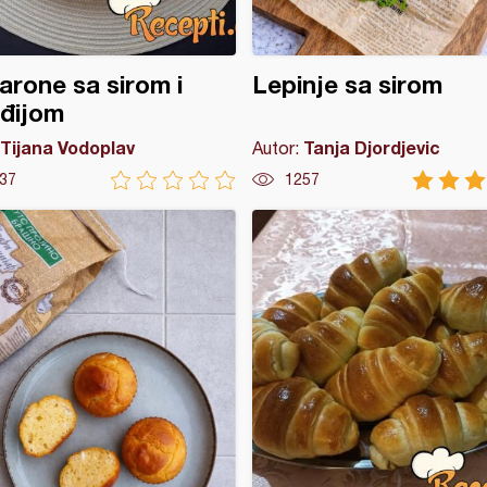
rone sa sirom i
Lepinje sa sirom
đijom
Tijana Vodoplav
Tanja Djordjevic
Autor:
37
1257