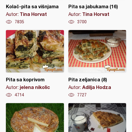
Kolač-pita sa višnjama
Pita sa jabukama (16)
Tina Horvat
Tina Horvat
Autor:
Autor:
7835
3700
Pita sa koprivom
Pita zeljanica (8)
jelena nikolic
Adilja Hodza
Autor:
Autor:
4714
7727