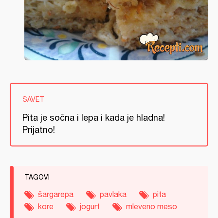
SAVET
Pita je sočna i lepa i kada je hladna!
Prijatno!
TAGOVI
šargarepa
pavlaka
pita
kore
jogurt
mleveno meso