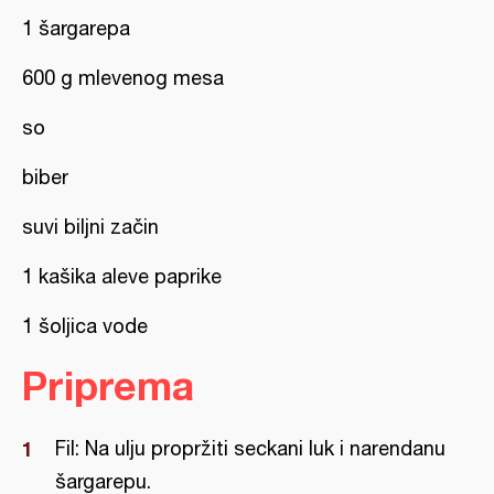
1 šargarepa
600 g mlevenog mesa
so
biber
suvi biljni začin
1 kašika aleve paprike
1 šoljica vode
Priprema
Fil: Na ulju propržiti seckani luk i narendanu
šargarepu.