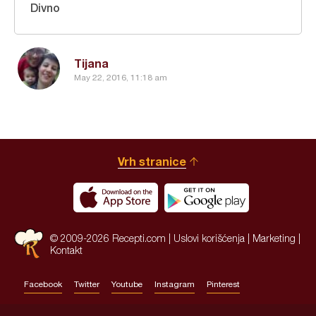
Divno
Tijana
May 22, 2016, 11:18 am
Vrh stranice
© 2009-2026 Recepti.com |
Uslovi korišćenja
|
Marketing
|
Kontakt
Facebook
Twitter
Youtube
Instagram
Pinterest
Site by:
HALO