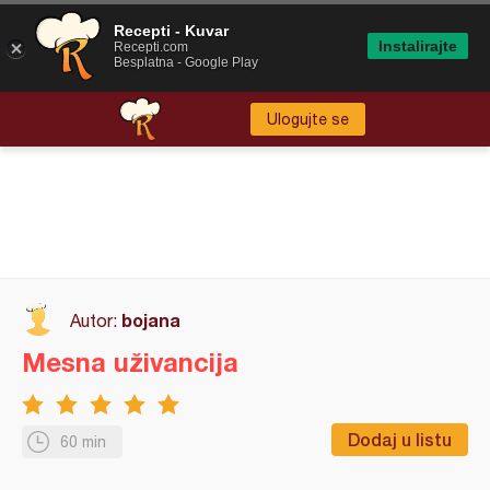
Recepti - Kuvar
Instalirajte
Recepti.com
Besplatna - Google Play
Ulogujte se
bojana
Autor:
Mesna uživancija
Dodaj u listu
60 min