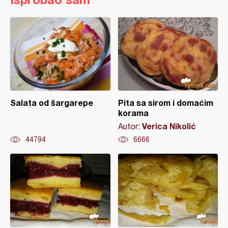
Salata od šargarepe
Pita sa sirom i domaćim
korama
Verica Nikolić
Autor:
44794
6666