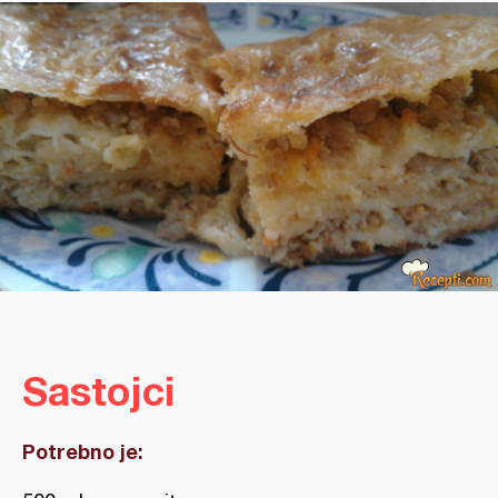
Sastojci
Potrebno je: