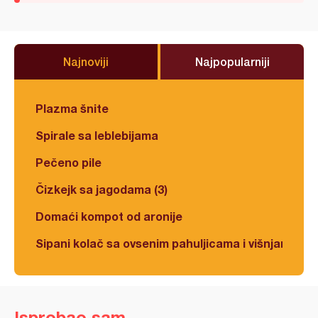
Najnoviji
Najpopularniji
Plazma šnite
Spirale sa leblebijama
Pečeno pile
Čizkejk sa jagodama (3)
Domaći kompot od aronije
Sipani kolač sa ovsenim pahuljicama i višnjama
Isprobao sam