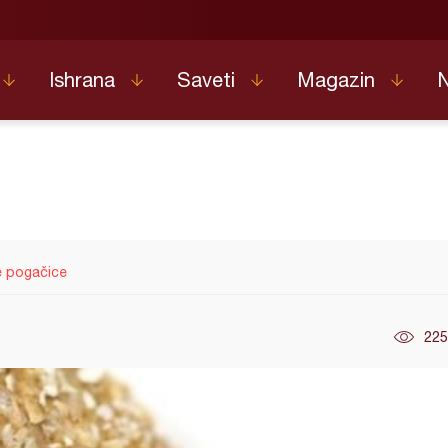
Ishrana
Saveti
Magazin
e pogačice
225