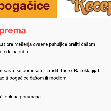
 pogačice
iprema
sat pre mešenja ovsene pahuljice preliti čašom
de da nabubre.
e sastojke pomešati i izraditi testo. Razoklagijat
vaditi pogačice čašom ili modlom.
ći dok ne porumene.