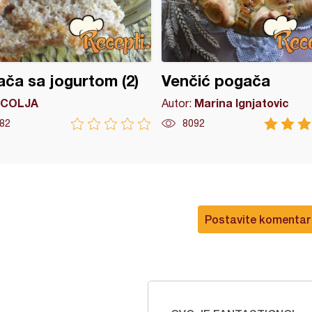
ča sa jogurtom (2)
Venčić pogača
COLJA
Marina Ignjatovic
Autor:
82
8092
Postavite komentar