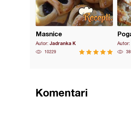
Masnice
Poga
Jadranka K
Autor:
Autor:
10229
38
Komentari