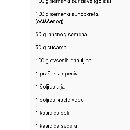
100 g semenki bundeve (golica)
100 g semenki suncokreta
(očišćenog)
50 g lanenog semena
50 g susama
100 g ovsenih pahuljica
1 prašak za pecivo
1 šoljica ulja
1 šoljica kisele vode
1 kašičica soli
1 kašičica šećera