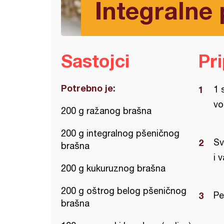
Integralne
Sastojci
Pr
Potrebno je:
1 
vo
200 g ražanog brašna
200 g integralnog pšeničnog
Sv
brašna
i 
200 g kukuruznog brašna
200 g oštrog belog pšeničnog
Pe
brašna