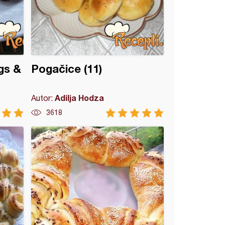
gs &
Pogačice (11)
Adilja Hodza
Autor:
3618