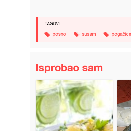
TAGOVI
posno
susam
pogačic
Isprobao sam
ice (11)