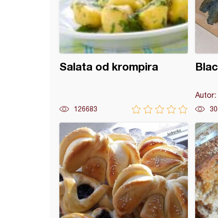
Salata od krompira
Blac
Autor:
126683
30
ta pogača (11)