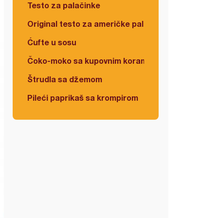
Testo za palačinke
Original testo za američke palačinke
Ćufte u sosu
Čoko-moko sa kupovnim korama
Štrudla sa džemom
Pileći paprikaš sa krompirom