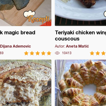
k magic bread
Teriyaki chicken win
couscous
Dijana Ademovic
Aneta Matić
Autor:
69
10413