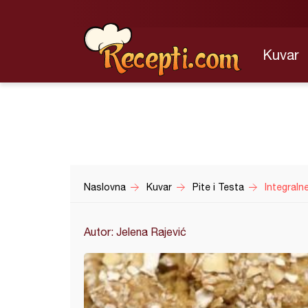
Kuvar
Naslovna
Kuvar
Pite i Testa
Integraln
Autor: Jelena Rajević