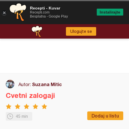
Recepti - Kuvar
Instalirajte
Recepti.com
Besplatna - Google Play
Ulogujte se
Suzana Mitic
Autor:
Cvetni zalogaji
Dodaj u listu
45 min