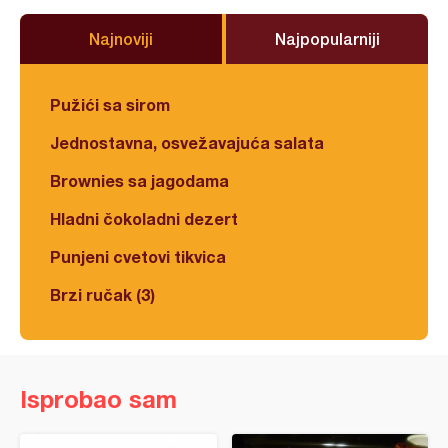
Najnoviji
Najpopularniji
Pužići sa sirom
Jednostavna, osvežavajuća salata
Brownies sa jagodama
Hladni čokoladni dezert
Punjeni cvetovi tikvica
Brzi ručak (3)
Isprobao sam