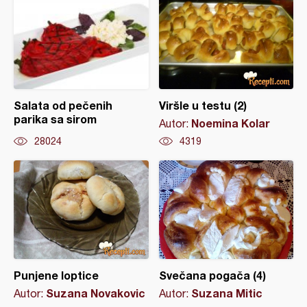
Salata od pečenih
Viršle u testu (2)
parika sa sirom
Noemina Kolar
Autor:
28024
4319
Punjene loptice
Svečana pogača (4)
Suzana Novakovic
Suzana Mitic
Autor:
Autor: