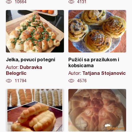
10664
4131
Jelka, povuci potegni
Pužići sa prazilukom i
kobsicama
Dubravka
Autor:
Belogrlic
Tatjana Stojanovic
Autor:
11794
4576