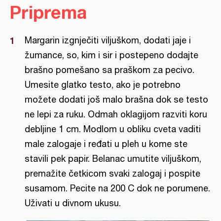
Priprema
Margarin izgnječiti viljuškom, dodati jaje i
žumance, so, kim i sir i postepeno dodajte
brašno pomešano sa praškom za pecivo.
Umesite glatko testo, ako je potrebno
možete dodati još malo brašna dok se testo
ne lepi za ruku. Odmah oklagijom razviti koru
debljine 1 cm. Modlom u obliku cveta vaditi
male zalogaje i ređati u pleh u kome ste
stavili pek papir. Belanac umutite viljuškom,
premažite četkicom svaki zalogaj i pospite
susamom. Pecite na 200 C dok ne porumene.
Uživati u divnom ukusu.