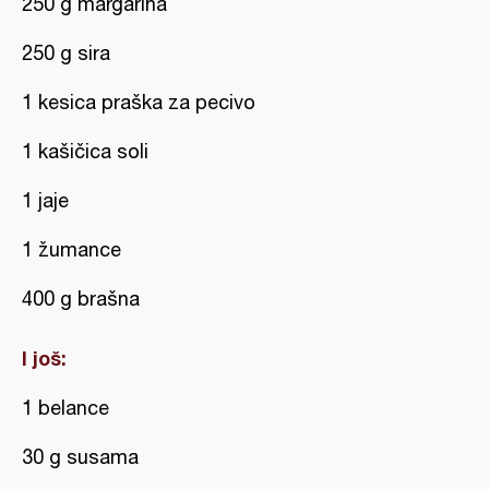
250 g margarina
250 g sira
1 kesica praška za pecivo
1 kašičica soli
1 jaje
1 žumance
400 g brašna
I još:
1 belance
30 g susama