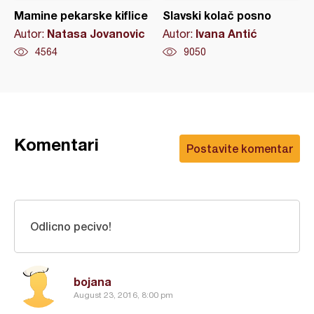
Mamine pekarske kiflice
Slavski kolač posno
Natasa Jovanovic
Ivana Antić
Autor:
Autor:
4564
9050
Komentari
Postavite komentar
Odlicno pecivo!
bojana
August 23, 2016, 8:00 pm