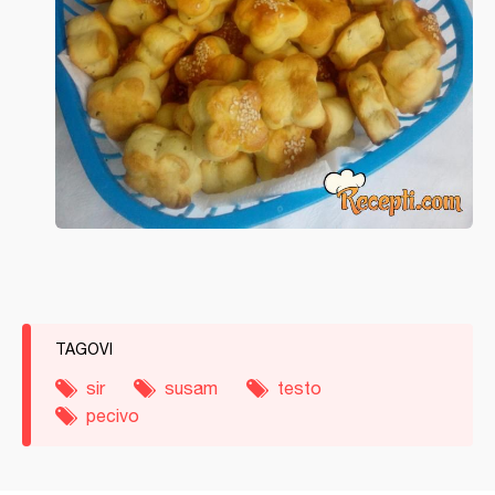
TAGOVI
sir
susam
testo
pecivo