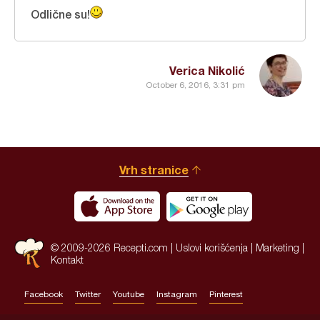
Odlične su!
Verica Nikolić
October 6, 2016, 3:31 pm
Vrh stranice
© 2009-2026 Recepti.com |
Uslovi korišćenja
|
Marketing
|
Kontakt
Facebook
Twitter
Youtube
Instagram
Pinterest