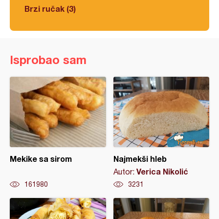
Brzi ručak (3)
Isprobao sam
Mekike sa sirom
Najmekši hleb
Verica Nikolić
Autor:
161980
3231