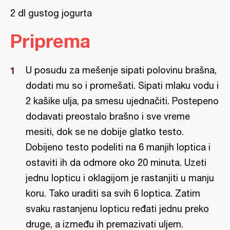
2 dl gustog jogurta
Priprema
U posudu za mešenje sipati polovinu brašna,
dodati mu so i promešati. Sipati mlaku vodu i
2 kašike ulja, pa smesu ujednačiti. Postepeno
dodavati preostalo brašno i sve vreme
mesiti, dok se ne dobije glatko testo.
Dobijeno testo podeliti na 6 manjih loptica i
ostaviti ih da odmore oko 20 minuta. Uzeti
jednu lopticu i oklagijom je rastanjiti u manju
koru. Tako uraditi sa svih 6 loptica. Zatim
svaku rastanjenu lopticu ređati jednu preko
druge, a između ih premazivati uljem.