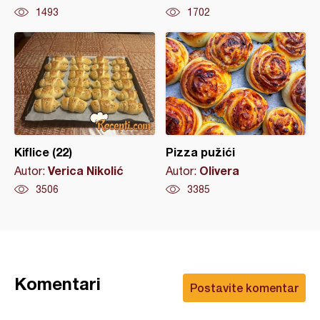
1493
1702
Kiflice (22)
Pizza pužići
Verica Nikolić
Olivera
Autor:
Autor:
3506
3385
Komentari
Postavite komentar