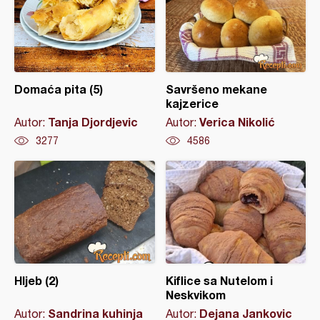
Domaća pita (5)
Savršeno mekane
kajzerice
Tanja Djordjevic
Verica Nikolić
Autor:
Autor:
3277
4586
Hljeb (2)
Kiflice sa Nutelom i
Neskvikom
Sandrina kuhinja
Dejana Jankovic
Autor:
Autor: