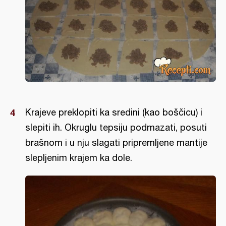
Krajeve preklopiti ka sredini (kao boščicu) i
slepiti ih. Okruglu tepsiju podmazati, posuti
brašnom i u nju slagati pripremljene mantije
slepljenim krajem ka dole.