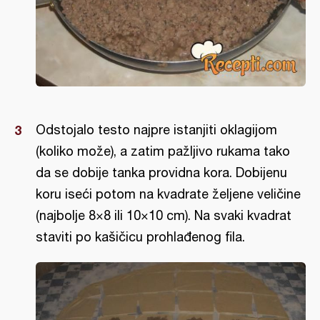
Odstojalo testo najpre istanjiti oklagijom
(koliko može), a zatim pažljivo rukama tako
da se dobije tanka providna kora. Dobijenu
koru iseći potom na kvadrate željene veličine
(najbolje 8×8 ili 10×10 cm). Na svaki kvadrat
staviti po kašičicu prohlađenog fila.