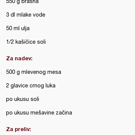
550 g brašna
3 dl mlake vode
50 ml ulja
1/2 kašičice soli
Za nadev:
500 g mlevenog mesa
2 glavice crnog luka
po ukusu soli
po ukusu mešavine začina
Za preliv: