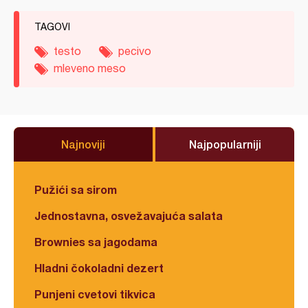
TAGOVI
testo
pecivo
mleveno meso
Najnoviji
Najpopularniji
Pužići sa sirom
Jednostavna, osvežavajuća salata
Brownies sa jagodama
Hladni čokoladni dezert
Punjeni cvetovi tikvica