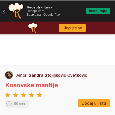
Recepti - Kuvar
Instalirajte
Recepti.com
Besplatna - Google Play
Ulogujte se
Sandra Stojiljković Cvetković
Autor:
Kosovske mantije
Dodaj u listu
90 min