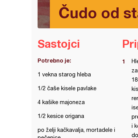
Čudo od st
Sastojci
Pr
Potrebno je:
Hl
za
1 vekna starog hleba
18
1/2 čaše kisele pavlake
ki
re
4 kašike majoneza
is
1/2 kesice origana
pr
i 
po želji kačkavalja, mortadele i
do
pečenice