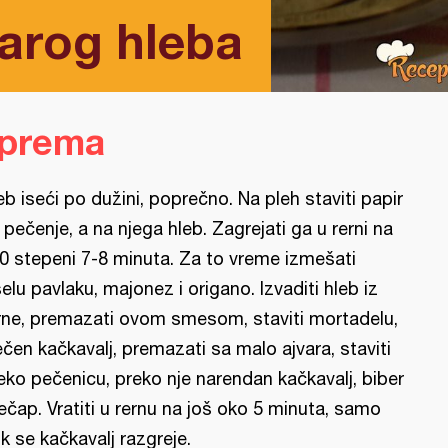
arog hleba
iprema
eb iseći po dužini, poprečno. Na pleh staviti papir
 pečenje, a na njega hleb. Zagrejati ga u rerni na
0 stepeni 7-8 minuta. Za to vreme izmešati
selu pavlaku, majonez i origano. Izvaditi hleb iz
rne, premazati ovom smesom, staviti mortadelu,
ečen kačkavalj, premazati sa malo ajvara, staviti
eko pečenicu, preko nje narendan kačkavalj, biber
kečap. Vratiti u rernu na još oko 5 minuta, samo
k se kačkavalj razgreje.