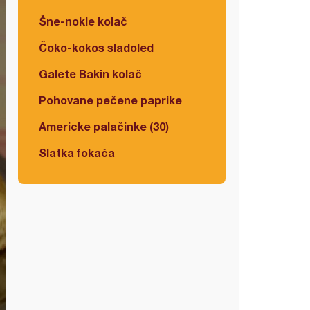
Šne-nokle kolač
Čoko-kokos sladoled
Galete Bakin kolač
Pohovane pečene paprike
Americke palačinke (30)
Slatka fokača