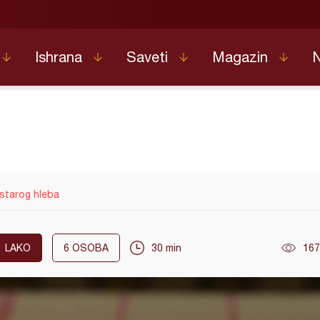
Ishrana
Saveti
Magazin
starog hleba
LAKO
6
OSOBA
30 min
167