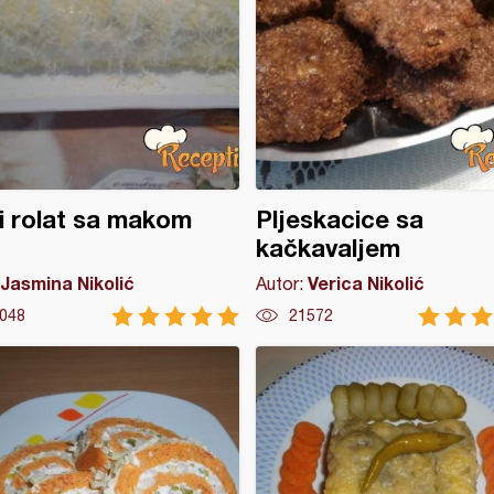
i rolat sa makom
Pljeskacice sa
kačkavaljem
Jasmina Nikolić
Verica Nikolić
Autor:
048
21572