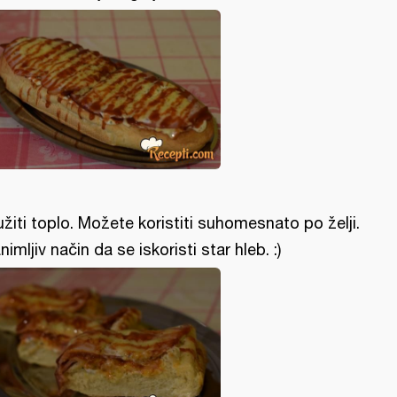
užiti toplo. Možete koristiti suhomesnato po želji.
nimljiv način da se iskoristi star hleb. :)