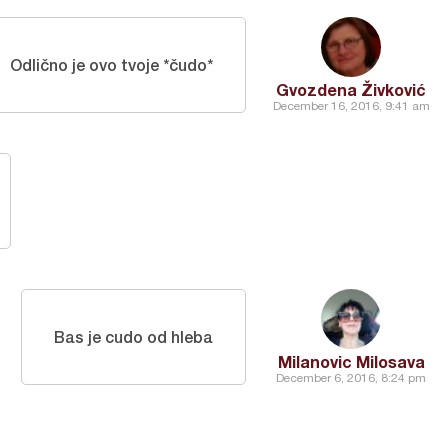
Odlično je ovo tvoje *čudo*
Gvozdena Živković
December 16, 2016, 9:41 am
Bas je cudo od hleba
Milanovic Milosava
December 6, 2016, 8:24 pm