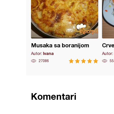
Musaka sa boranijom
Crve
Ivana
Autor:
Autor:
27086
55
Komentari