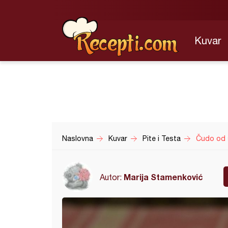
Kuvar
Naslovna
Kuvar
Pite i Testa
Čudo od 
Marija Stamenković
Autor: