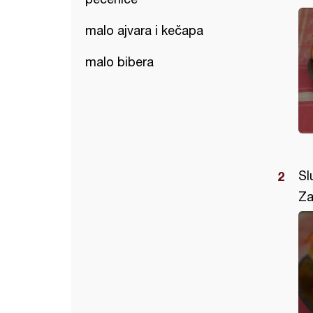
malo ajvara i kečapa
malo bibera
Sl
Za