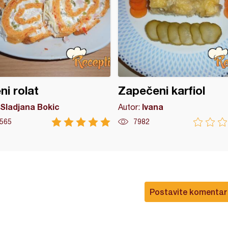
ni rolat
Zapečeni karfiol
Sladjana Bokic
Ivana
Autor:
565
7982
Postavite komentar