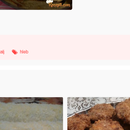
alj
hleb