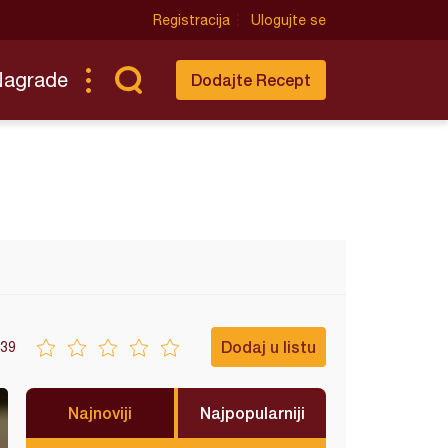
Registracija
Ulogujte se
Nagrade
Dodajte Recept
Dodaj u listu
39
Najnoviji
Najpopularniji