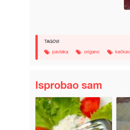
TAGOVI
pavlaka
origano
kačkav
Isprobao sam
 zavežljaji