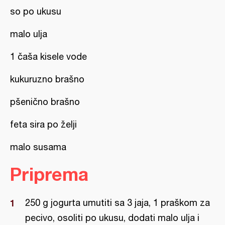
so po ukusu
malo ulja
1 čaša kisele vode
kukuruzno brašno
pšenično brašno
feta sira po želji
malo susama
Priprema
250 g jogurta umutiti sa 3 jaja, 1 praškom za
pecivo, osoliti po ukusu, dodati malo ulja i