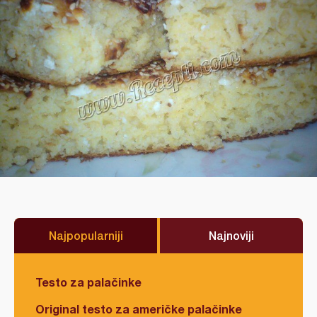
Najpopularniji
Najnoviji
Testo za palačinke
Original testo za američke palačinke