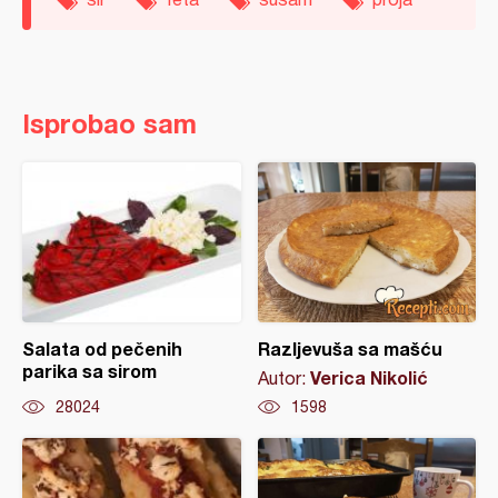
Isprobao sam
Salata od pečenih
Razljevuša sa mašću
parika sa sirom
Verica Nikolić
Autor:
28024
1598