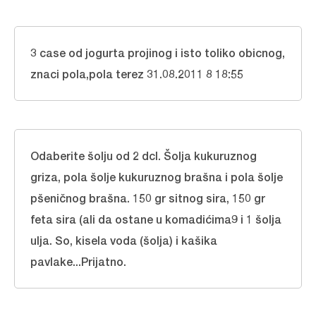
3 case od jogurta projinog i isto toliko obicnog,
znaci pola,pola terez 31.08.2011 8 18:55
Odaberite šolju od 2 dcl. Šolja kukuruznog
griza, pola šolje kukuruznog brašna i pola šolje
pšeničnog brašna. 150 gr sitnog sira, 150 gr
feta sira (ali da ostane u komadićima9 i 1 šolja
ulja. So, kisela voda (šolja) i kašika
pavlake...Prijatno.