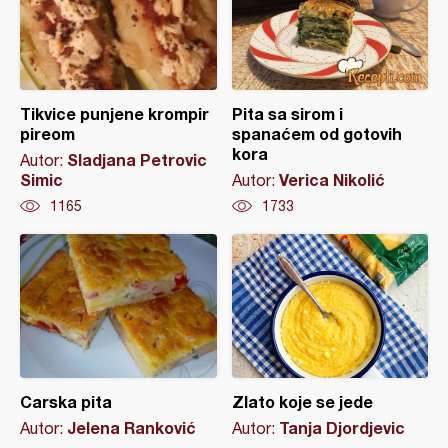
Tikvice punjene krompir
Pita sa sirom i
pireom
spanaćem od gotovih
kora
Sladjana Petrovic
Autor:
Simic
Verica Nikolić
Autor:
1165
1733
Carska pita
Zlato koje se jede
Jelena Ranković
Tanja Djordjevic
Autor:
Autor: