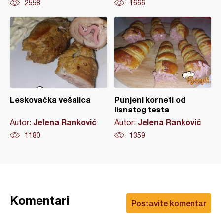
2558
1666
Leskovačka vešalica
Punjeni korneti od
lisnatog testa
Jelena Ranković
Jelena Ranković
Autor:
Autor:
1180
1359
Komentari
Postavite komentar