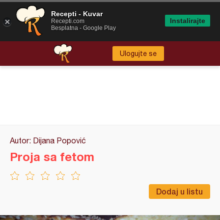
Recepti - Kuvar
Instalirajte
Recepti.com
Besplatna - Google Play
Ulogujte se
Autor: Dijana Popović
Proja sa fetom
Dodaj u listu