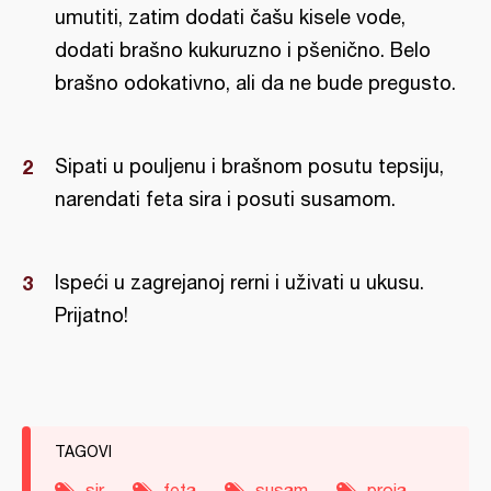
umutiti, zatim dodati čašu kisele vode,
dodati brašno kukuruzno i pšenično. Belo
brašno odokativno, ali da ne bude pregusto.
Sipati u pouljenu i brašnom posutu tepsiju,
narendati feta sira i posuti susamom.
Ispeći u zagrejanoj rerni i uživati u ukusu.
Prijatno!
TAGOVI
sir
feta
susam
proja