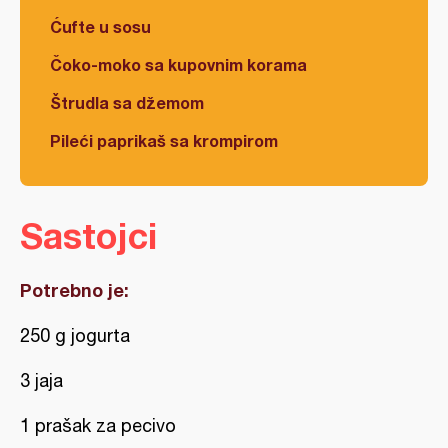
Ćufte u sosu
Čoko-moko sa kupovnim korama
Štrudla sa džemom
Pileći paprikaš sa krompirom
Sastojci
Potrebno je:
250 g jogurta
3 jaja
1 prašak za pecivo