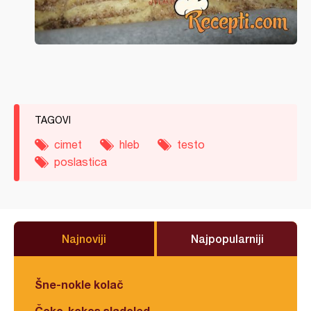
TAGOVI
cimet
hleb
testo
poslastica
Najnoviji
Najpopularniji
Šne-nokle kolač
Čoko-kokos sladoled