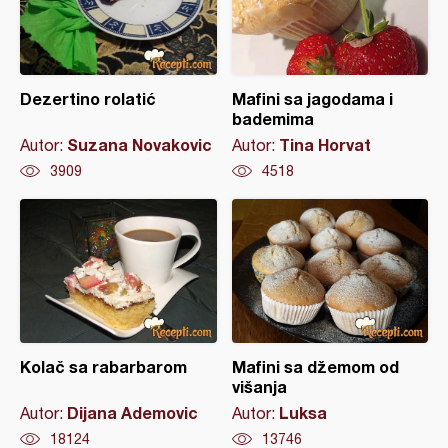
Dezertino rolatić
Mafini sa jagodama i
bademima
Suzana Novakovic
Tina Horvat
Autor:
Autor:
3909
4518
Kolač sa rabarbarom
Mafini sa džemom od
višanja
Dijana Ademovic
Luksa
Autor:
Autor:
18124
13746