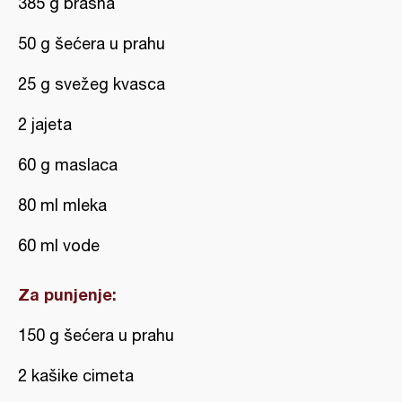
385 g brašna
50 g šećera u prahu
25 g svežeg kvasca
2 jajeta
60 g maslaca
80 ml mleka
60 ml vode
Za punjenje:
150 g šećera u prahu
2 kašike cimeta