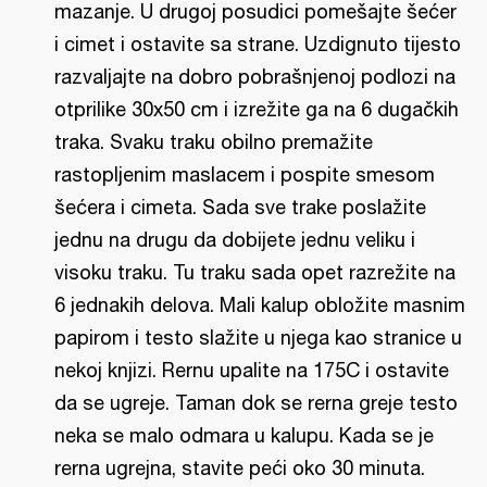
mazanje. U drugoj posudici pomešajte šećer
i cimet i ostavite sa strane. Uzdignuto tijesto
razvaljajte na dobro pobrašnjenoj podlozi na
otprilike 30x50 cm i izrežite ga na 6 dugačkih
traka. Svaku traku obilno premažite
rastopljenim maslacem i pospite smesom
šećera i cimeta. Sada sve trake poslažite
jednu na drugu da dobijete jednu veliku i
visoku traku. Tu traku sada opet razrežite na
6 jednakih delova. Mali kalup obložite masnim
papirom i testo slažite u njega kao stranice u
nekoj knjizi. Rernu upalite na 175C i ostavite
da se ugreje. Taman dok se rerna greje testo
neka se malo odmara u kalupu. Kada se je
rerna ugrejna, stavite peći oko 30 minuta.