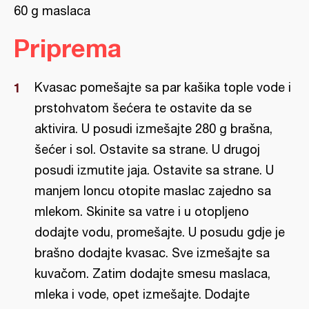
60 g maslaca
Priprema
Kvasac pomešajte sa par kašika tople vode i
prstohvatom šećera te ostavite da se
aktivira. U posudi izmešajte 280 g brašna,
šećer i sol. Ostavite sa strane. U drugoj
posudi izmutite jaja. Ostavite sa strane. U
manjem loncu otopite maslac zajedno sa
mlekom. Skinite sa vatre i u otopljeno
dodajte vodu, promešajte. U posudu gdje je
brašno dodajte kvasac. Sve izmešajte sa
kuvačom. Zatim dodajte smesu maslaca,
mleka i vode, opet izmešajte. Dodajte