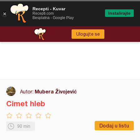
Recepti - Kuvar
Instalirajte
Recepti.com
Besplatna - Google Play
Ulogujte se
Mubera Živojević
Autor:
Cimet hleb
Dodaj u listu
90 min