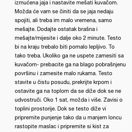
izmućena jaja i nastavite mešati kuvačom.
Možda će vam se činiti da se jaja nedaju
spojiti, ali treba im malo vremena, samo
mešajte. Dodajte ostatak brašna i
mešajte/mijesite i dalje oko 2 minute. Testo
bi na kraju trebalo biti pomalo lepljivo. To
tako treba. Ukoliko ga ne uspete zamesiti sa
kuvačom- prebacite ga na blago pobrašnjenu
površinu i zamesite malo rukama. Testo
stavite u čistu posudu, prekrijte krpom i
ostavite ga na toplom da se diže dok se ne
udvostruči. Oko 1 sat, možda i više. Zavisi o
toplini prostorije. Dok se testo diže vi
pripremite punjenje tako da u manjem loncu
rastopite maslac i pripremite si kist za