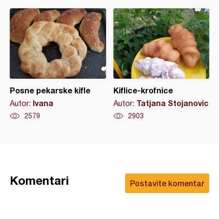
Posne pekarske kifle
Kiflice-krofnice
Ivana
Tatjana Stojanovic
Autor:
Autor:
2579
2903
Komentari
Postavite komentar