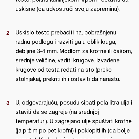
uskisne (da udvostruči svoju zapreminu).
Uskislo testo prebaciti na, pobrašnjenu,
radnu podlogu i razviti ga u oblik kruga,
debljine 3-4 mm. Modlom za krofne ili čašom,
srednje veličine, vaditi krugove. Izvađene
krugove od testa ređati na sto (preko
stolnjaka), prekriti ih i ostaviti da narastu.
U, odgovarajuću, posudu sipati pola litra ulja i
staviti da se zagreje (na srednjoj
temperaturi). U zagrejano ulje spuštati krofne
(ja pržim po pet krofni) i poklopiti ih (da bolje