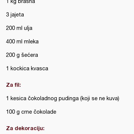
1 kg brašna
3 jajeta
200 ml ulja
400 ml mleka
200 g šećera
1 kockica kvasca
Za fil:
1 kesica čokoladnog pudinga (koji se ne kuva)
100 g crne čokolade
Za dekoraciju: