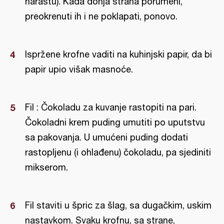
narastu). Kada donja strana porumeni,
preokrenuti ih i ne poklapati, ponovo.
Ispržene krofne vaditi na kuhinjski papir, da bi
papir upio višak masnoće.
Fil : Čokoladu za kuvanje rastopiti na pari.
Čokoladni krem puding umutiti po uputstvu
sa pakovanja. U umućeni puding dodati
rastopljenu (i ohlađenu) čokoladu, pa sjediniti
mikserom.
Fil staviti u špric za šlag, sa dugačkim, uskim
nastavkom. Svaku krofnu, sa strane,