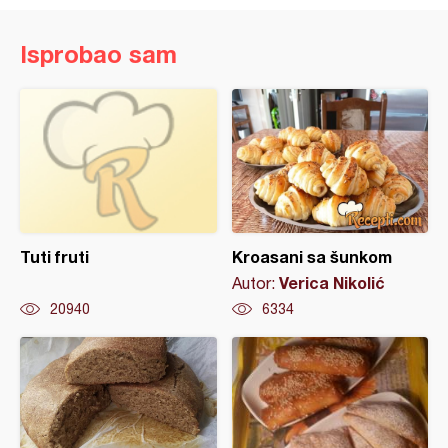
Isprobao sam
Tuti fruti
Kroasani sa šunkom
Verica Nikolić
Autor:
20940
6334