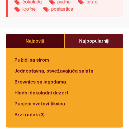
čokolada
puding
testo
krofne
poslastica
Najnoviji
Najpopularniji
Pužići sa sirom
Jednostavna, osvežavajuća salata
Brownies sa jagodama
Hladni čokoladni dezert
Punjeni cvetovi tikvica
Brzi ručak (3)