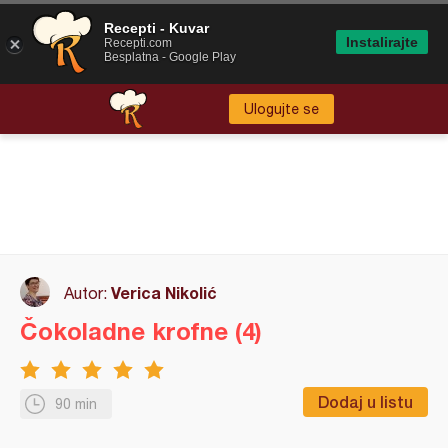
Recepti - Kuvar
Instalirajte
Recepti.com
Besplatna - Google Play
Ulogujte se
Verica Nikolić
Autor:
Čokoladne krofne (4)
Dodaj u listu
90 min