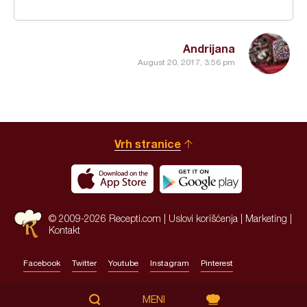
Andrijana
August 20, 2017, 3:56 pm
Vrh stranice
© 2009-2026 Recepti.com |
Uslovi korišćenja
|
Marketing
|
Kontakt
Facebook
Twitter
Youtube
Instagram
Pinterest
Site by:
HALO