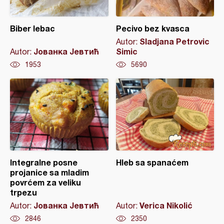
Biber lebac
Pecivo bez kvasca
Sladjana Petrovic
Autor:
Јованка Јевтић
Simic
Autor:
1953
5690
Integralne posne
Hleb sa spanaćem
projanice sa mladim
povrćem za veliku
trpezu
Јованка Јевтић
Verica Nikolić
Autor:
Autor:
2846
2350