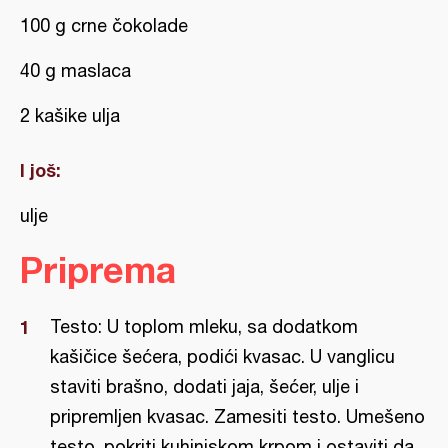
100 g crne čokolade
40 g maslaca
2 kašike ulja
I još:
ulje
Priprema
Testo: U toplom mleku, sa dodatkom
kašičice šećera, podići kvasac. U vanglicu
staviti brašno, dodati jaja, šećer, ulje i
pripremljen kvasac. Zamesiti testo. Umešeno
testo, pokriti kuhinjskom krpom i ostaviti da