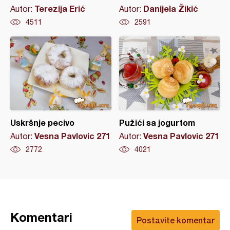
Terezija Erić
Danijela Žikić
Autor:
Autor:
4511
2591
Uskršnje pecivo
Pužići sa jogurtom
Vesna Pavlovic 271
Vesna Pavlovic 271
Autor:
Autor:
2772
4021
Komentari
Postavite komentar