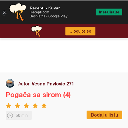
Recepti - Kuvar
Instalirajte
Recepti.com
Besplatna - Google Play
Ulogujte se
Vesna Pavlovic 271
Autor:
Pogača sa sirom (4)
Dodaj u listu
50 min