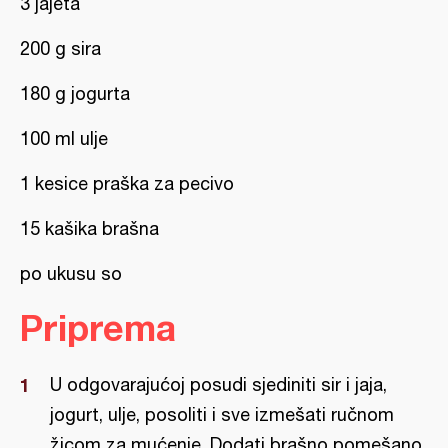
3 jajeta
200 g sira
180 g jogurta
100 ml ulje
1 kesice praška za pecivo
15 kašika brašna
po ukusu so
Priprema
U odgovarajućoj posudi sjediniti sir i jaja,
jogurt, ulje, posoliti i sve izmešati ručnom
žicom za mućenje. Dodati brašno pomešano