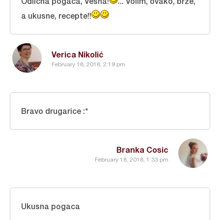
Odlična pogača, Vesna!
... Volim, ovako, brze,
a ukusne, recepte!!
Verica Nikolić
February 18, 2018, 2:19 pm
Bravo drugarice :*
Branka Cosic
February 18, 2018, 1:33 pm
Ukusna pogaca