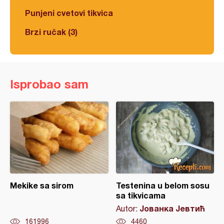
Punjeni cvetovi tikvica
Brzi ručak (3)
Isprobao sam
Mekike sa sirom
Testenina u belom sosu
sa tikvicama
Јованка Јевтић
Autor:
161996
4460