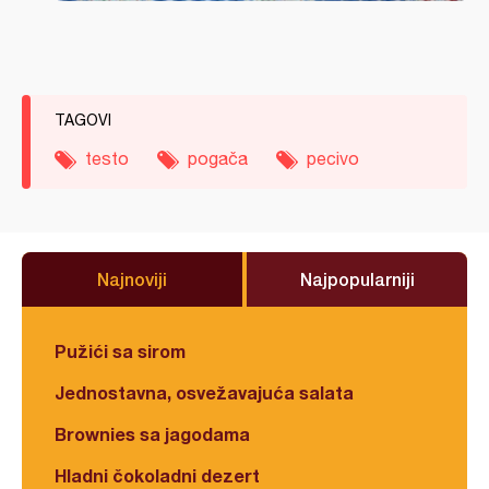
TAGOVI
testo
pogača
pecivo
Najnoviji
Najpopularniji
Pužići sa sirom
Jednostavna, osvežavajuća salata
Brownies sa jagodama
Hladni čokoladni dezert