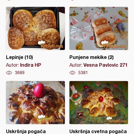
Lepinje (10)
Punjene mekike (2)
Indira HP
Vesna Pavlovic 271
Autor:
Autor:
3689
5381
Uskršnja pogača
Uskršnja cvetna pogača