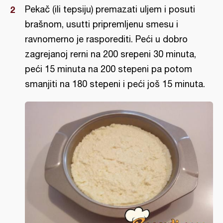
Pekač (ili tepsiju) premazati uljem i posuti
brašnom, usutti pripremljenu smesu i
ravnomerno je rasporediti. Peći u dobro
zagrejanoj rerni na 200 srepeni 30 minuta,
peći 15 minuta na 200 stepeni pa potom
smanjiti na 180 stepeni i peći još 15 minuta.