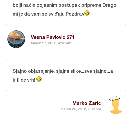
bolji način,pojasnim postupak pripreme.Drago
mi je da vam se sviđaju.Pozdrav
Vesna Pavlovic 271
March 27, 2018, 4:52 am
Sjajno objasnjenje, sjajne slike...sve sjajno...a
kiflice vrh!
Marko Zaric
March 26, 2018, 7:33 pm