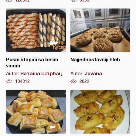
126692
6986
Posni štapići sa belim
Najjednostavniji hleb
vinom
Наташа Штрбац
Jovana
Autor:
Autor:
134312
2622