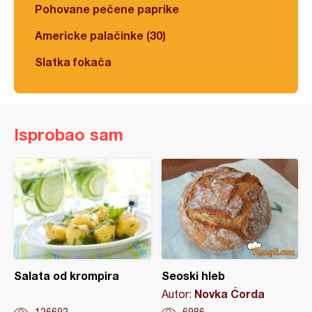
Pohovane pečene paprike
Americke palačinke (30)
Slatka fokača
Isprobao sam
Salata od krompira
Seoski hleb
Novka Ćorda
Autor: