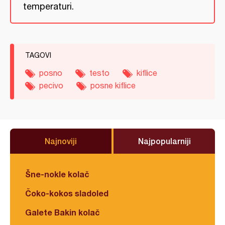
temperaturi.
TAGOVI
posno
testo
kiflice
pecivo
posne kiflice
Najnoviji
Najpopularniji
Šne-nokle kolač
Čoko-kokos sladoled
Galete Bakin kolač