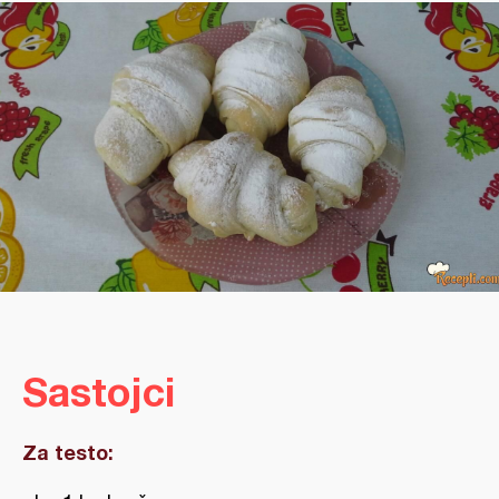
Sastojci
Za testo: