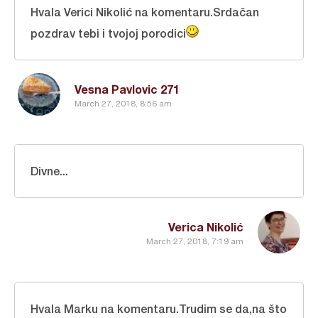
Hvala Verici Nikolić na komentaru.Srdačan
pozdrav tebi i tvojoj porodici
Vesna Pavlovic 271
March 27, 2018, 8:56 am
Divne...
Verica Nikolić
March 27, 2018, 7:19 am
Hvala Marku na komentaru.Trudim se da,na što