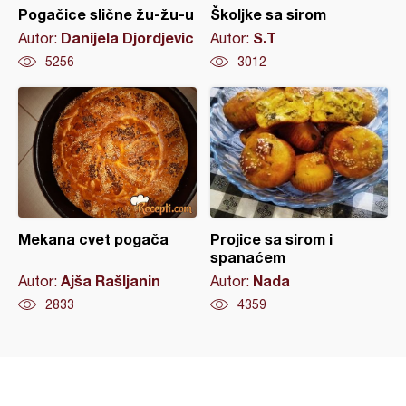
Pogačice slične žu-žu-u
Školjke sa sirom
Danijela Djordjevic
S.T
Autor:
Autor:
5256
3012
Mekana cvet pogača
Projice sa sirom i
spanaćem
Ajša Rašljanin
Nada
Autor:
Autor:
2833
4359