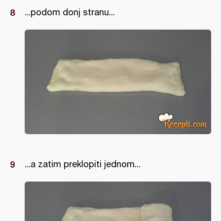
...podom donj stranu...
...a zatim preklopiti jednom...