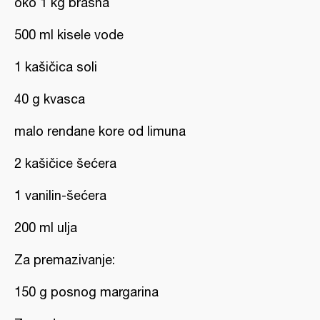
oko 1 kg brašna
500 ml kisele vode
1 kašičica soli
40 g kvasca
malo rendane kore od limuna
2 kašičice šećera
1 vanilin-šećera
200 ml ulja
Za premazivanje:
150 g posnog margarina