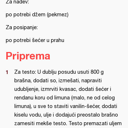
Za nadev:
po potrebi džem (pekmez)
Za posipanje:
po potrebi šećer u prahu
Priprema
Za testo: U dublju posudu usuti 800 g
brašna, dodati so, izmešati, napraviti
udubljenje, izmrviti kvasac, dodati šećer i
rendanu koru od limuna (malo, ne od celog
limuna), u sve to staviti vanilin-šećer, dodati
kiselu vodu, ulje i dodajući preostalo brašno
zamesiti mekše testo. Testo premazati uljem