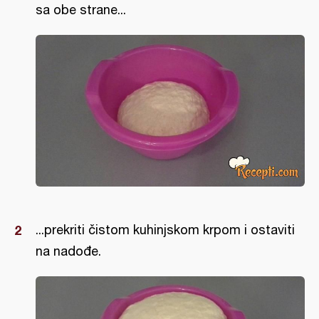
sa obe strane...
...prekriti čistom kuhinjskom krpom i ostaviti
na nadođe.