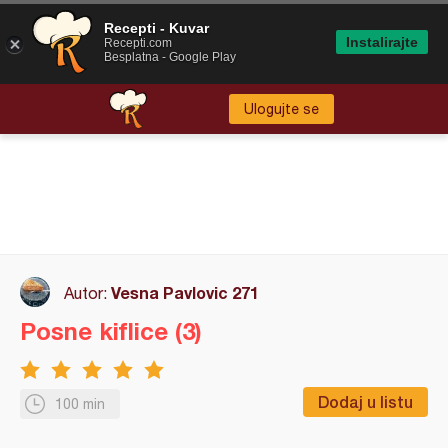
Recepti - Kuvar
Instalirajte
Recepti.com
Besplatna - Google Play
Ulogujte se
Vesna Pavlovic 271
Autor:
Posne kiflice (3)
Dodaj u listu
100 min