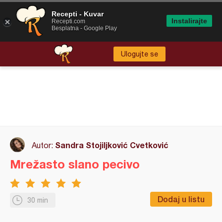
Recepti - Kuvar
Instalirajte
Recepti.com
Besplatna - Google Play
Ulogujte se
Sandra Stojiljković Cvetković
Autor:
Mrežasto slano pecivo
Dodaj u listu
30 min