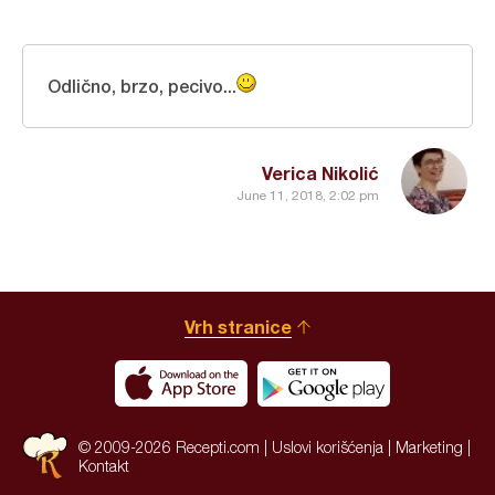
Odlično, brzo, pecivo...
Verica Nikolić
June 11, 2018, 2:02 pm
Vrh stranice
© 2009-2026 Recepti.com |
Uslovi korišćenja
|
Marketing
|
Kontakt