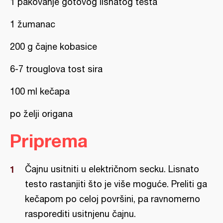
1 pakovanje gotovog lisnatog testa
1 žumanac
200 g čajne kobasice
6-7 trouglova tost sira
100 ml kečapa
po želji origana
Priprema
Čajnu usitniti u električnom secku. Lisnato
testo rastanjiti što je više moguće. Preliti ga
kečapom po celoj površini, pa ravnomerno
rasporediti usitnjenu čajnu.