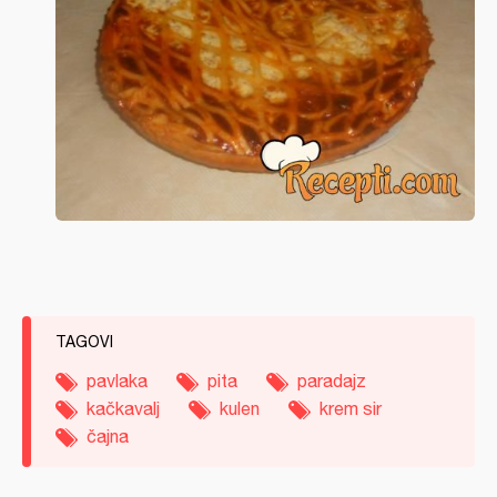
TAGOVI
pavlaka
pita
paradajz
kačkavalj
kulen
krem sir
čajna