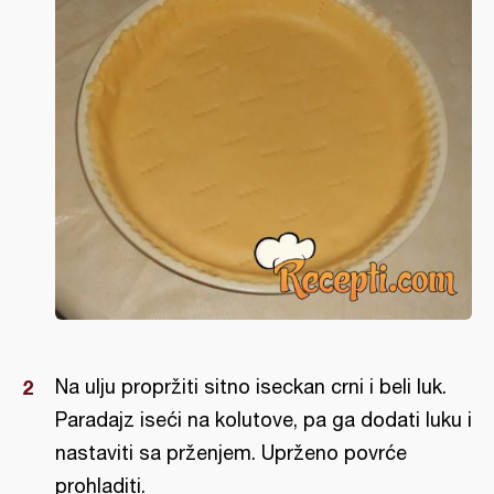
Na ulju propržiti sitno iseckan crni i beli luk.
Paradajz iseći na kolutove, pa ga dodati luku i
nastaviti sa prženjem. Uprženo povrće
prohladiti.