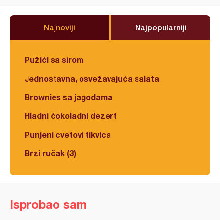
Najnoviji
Najpopularniji
Pužići sa sirom
Jednostavna, osvežavajuća salata
Brownies sa jagodama
Hladni čokoladni dezert
Punjeni cvetovi tikvica
Brzi ručak (3)
Isprobao sam