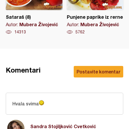
Sataraš (8)
Punjene paprike iz rerne
Mubera Živojević
Mubera Živojević
Autor:
Autor:
14313
5762
Komentari
Postavite komentar
Hvala svima
Sandra Stojiljković Cvetković