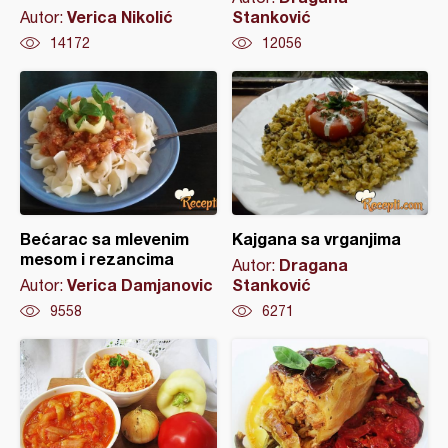
Verica Nikolić
Stanković
Autor:
14172
12056
Bećarac sa mlevenim
Kajgana sa vrganjima
mesom i rezancima
Dragana
Autor:
Verica Damjanovic
Stanković
Autor:
9558
6271