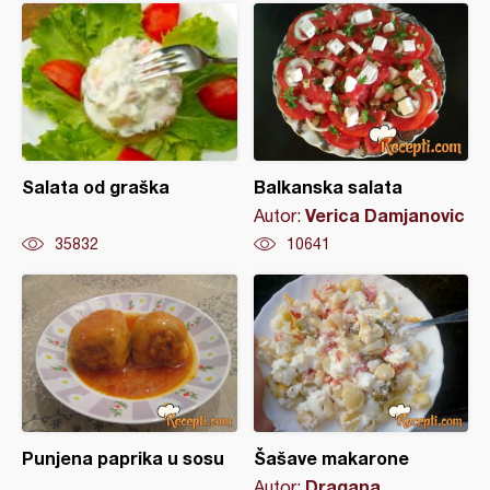
Salata od graška
Balkanska salata
Verica Damjanovic
Autor:
35832
10641
Punjena paprika u sosu
Šašave makarone
Dragana
Autor: