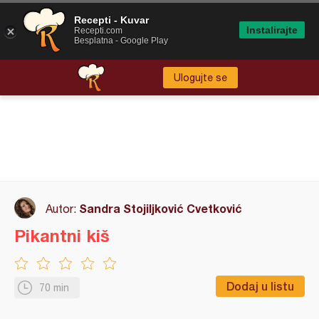
Recepti - Kuvar
Instalirajte
Recepti.com
Besplatna - Google Play
Ulogujte se
Sandra Stojiljković Cvetković
Autor:
Pikantni kiš
Dodaj u listu
70 min