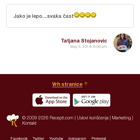
Jako je lepo....svaka čast
Tatjana Stojanovic
May 5, 2019, 6:06 pm
Vrh stranice
© 2009-2026 Recepti.com |
Uslovi korišćenja
|
Marketing
|
Kontakt
Facebook
Twitter
Youtube
Instagram
Pinterest