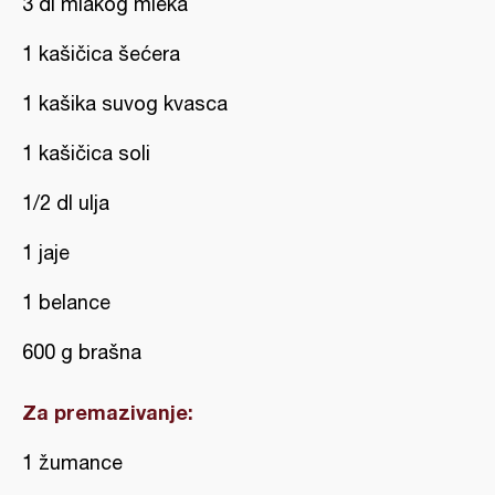
3 dl mlakog mleka
1 kašičica šećera
1 kašika suvog kvasca
1 kašičica soli
1/2 dl ulja
1 jaje
1 belance
600 g brašna
Za premazivanje:
1 žumance