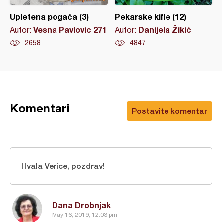
Upletena pogača (3)
Pekarske kifle (12)
Vesna Pavlovic 271
Danijela Žikić
Autor:
Autor:
2658
4847
Komentari
Postavite komentar
Hvala Verice, pozdrav!
Dana Drobnjak
May 16, 2019, 12:03 pm