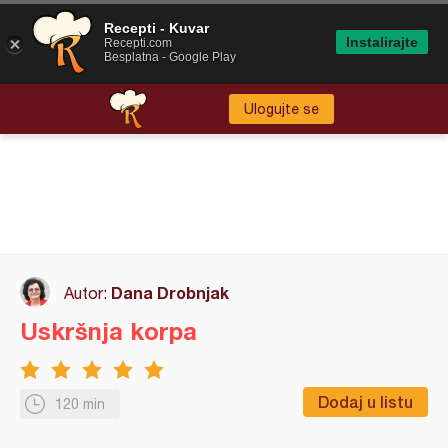
Recepti - Kuvar
Instalirajte
Recepti.com
Besplatna - Google Play
Ulogujte se
Dana Drobnjak
Autor:
Uskršnja korpa
Dodaj u listu
120 min