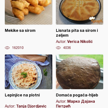
Mekike sa sirom
Lisnata pita sa sirom i
zeljem
Verica Nikolić
Autor:
162010
4036
Lepinjice na plotni
Domaća pogača-hljeb
Марко Дајана
Autor:
Tanja Djordjevic
Петрић
Autor: