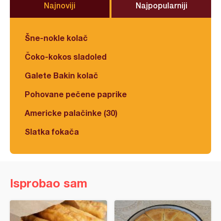
Najnoviji
Najpopularniji
Šne-nokle kolač
Čoko-kokos sladoled
Galete Bakin kolač
Pohovane pečene paprike
Americke palačinke (30)
Slatka fokača
Isprobao sam