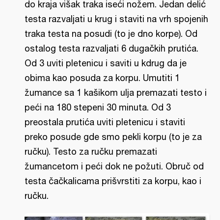
do kraja višak traka iseći nožem. Jedan delić
testa razvaljati u krug i staviti na vrh spojenih
traka testa na posudi (to je dno korpe). Od
ostalog testa razvaljati 6 dugačkih prutića.
Od 3 uviti pletenicu i saviti u kdrug da je
obima kao posuda za korpu. Umutiti 1
žumance sa 1 kašikom ulja premazati testo i
peći na 180 stepeni 30 minuta. Od 3
preostala prutića uviti pletenicu i staviti
preko posude gde smo pekli korpu (to je za
ručku). Testo za ručku premazati
žumancetom i peći dok ne požuti. Obruč od
testa čačkalicama prišvrstiti za korpu, kao i
ručku.