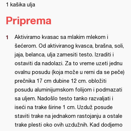
1 kašika ulja
Priprema
Aktiviramo kvasac sa mlakim mlekom i
šećerom. Od aktiviranog kvasca, brašna, soli,
jaja, belanca, ulja zamesiti testo. Izraditi i
ostaviti da nadolazi. Za to vreme uzeti jednu
ovalnu posudu (koja može u rerni da se peče)
prečnika 17 cm dubine 12 cm. obložiti
posudu aluminijumskom folijom i podmazati
sa uljem. Nadošlo testo tanko razvaljati i
iseći na trake širine 1 cm. Uzduž posude
staviti trake na jednakom rastojanju a ostale
trake plesti oko ovih uzdužnih. Kad dodjemo