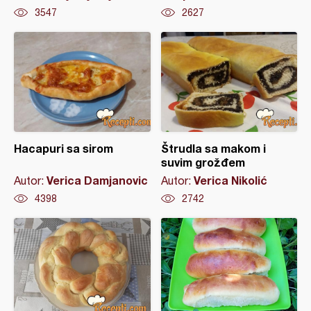
3547
2627
Hacapuri sa sirom
Štrudla sa makom i
suvim grožđem
Verica Damjanovic
Verica Nikolić
Autor:
Autor:
4398
2742