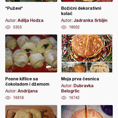
*Puževi*
Božićni dekorativni
kolač
Adilja Hodza
Jadranka Srbljin
Autor:
Autor:
5353
18502
Posne kiflice sa
Moja prva česnica
čokoladom i džemom
Dubravka
Autor:
Andrijana
Belogrlic
Autor:
16918
16742