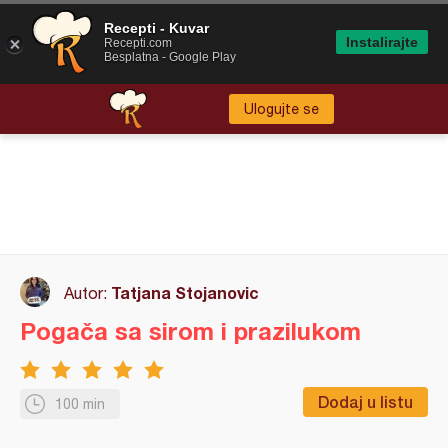
Recepti - Kuvar
Instalirajte
Recepti.com
Besplatna - Google Play
Ulogujte se
Tatjana Stojanovic
Autor:
Pogača sa sirom i prazilukom
Dodaj u listu
100 min