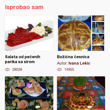
Isprobao sam
Salata od pečenih
Božićna česnica
parika sa sirom
Ivana Lekic
Autor:
28028
14955