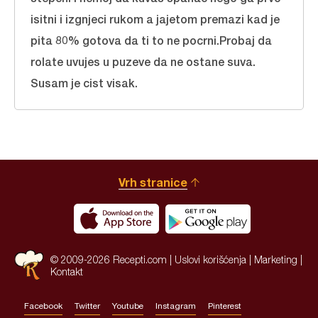
isitni i izgnjeci rukom a jajetom premazi kad je
pita 80% gotova da ti to ne pocrni.Probaj da
rolate uvujes u puzeve da ne ostane suva.
Susam je cist visak.
Vrh stranice
© 2009-2026 Recepti.com |
Uslovi korišćenja
|
Marketing
|
Kontakt
Facebook
Twitter
Youtube
Instagram
Pinterest