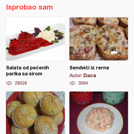
Isprobao sam
Salata od pečenih
Sendviči iz rerne
parika sa sirom
Daca
Autor:
28028
3094