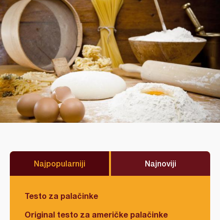
Najpopularniji
Najnoviji
Testo za palačinke
Original testo za američke palačinke