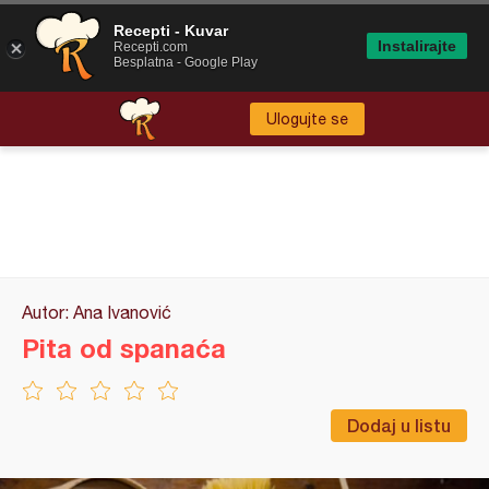
Recepti - Kuvar
Instalirajte
Recepti.com
Besplatna - Google Play
Ulogujte se
Autor: Ana Ivanović
Pita od spanaća
Dodaj u listu