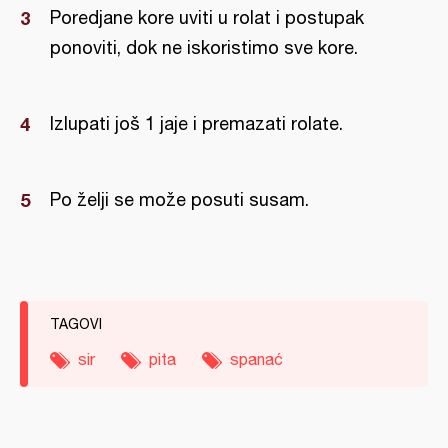
Poredjane kore uviti u rolat i postupak
ponoviti, dok ne iskoristimo sve kore.
Izlupati još 1 jaje i premazati rolate.
Po želji se može posuti susam.
TAGOVI
sir
pita
spanać