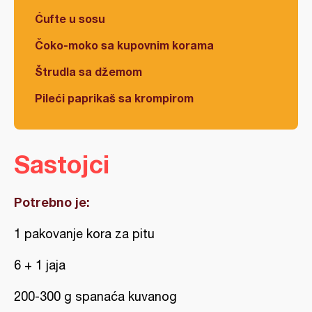
Ćufte u sosu
Čoko-moko sa kupovnim korama
Štrudla sa džemom
Pileći paprikaš sa krompirom
Sastojci
Potrebno je:
1 pakovanje kora za pitu
6 + 1 jaja
200-300 g spanaća kuvanog