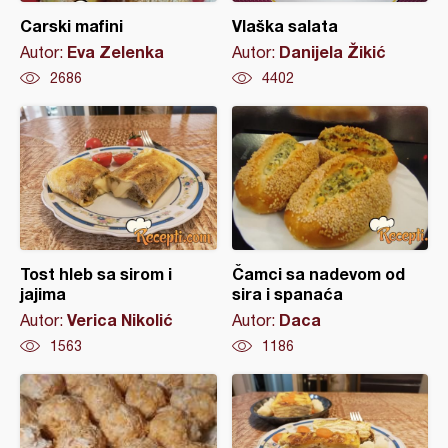
Carski mafini
Vlaška salata
Eva Zelenka
Danijela Žikić
Autor:
Autor:
2686
4402
Tost hleb sa sirom i
Čamci sa nadevom od
jajima
sira i spanaća
Verica Nikolić
Daca
Autor:
Autor:
1563
1186