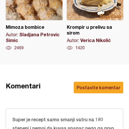
Mimoza bombice
Krompir u prelivu sa
sirom
Sladjana Petrovic
Autor:
Simic
Verica Nikolić
Autor:
2469
1420
Komentari
Postavite komentar
Super je recept samo smanji vatru na 180
stepeni i nemoj da kuvas spanac nego ga prvo