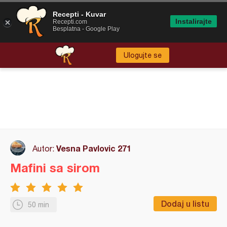
Recepti - Kuvar
Instalirajte
Recepti.com
Besplatna - Google Play
Ulogujte se
Vesna Pavlovic 271
Autor:
Mafini sa sirom
Dodaj u listu
50 min