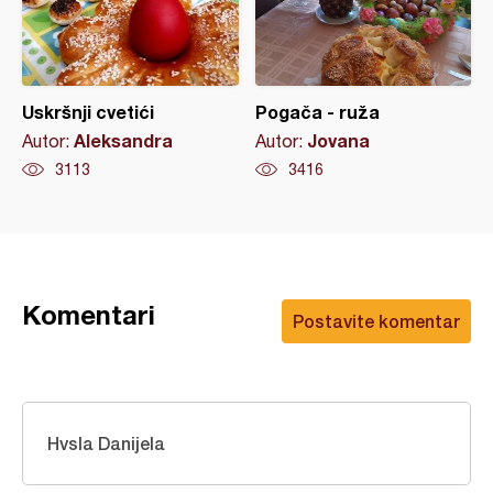
Uskršnji cvetići
Pogača - ruža
Aleksandra
Jovana
Autor:
Autor:
3113
3416
Komentari
Postavite komentar
Hvsla Danijela