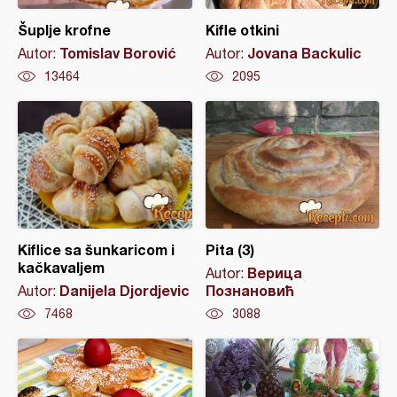
Šuplje krofne
Kifle otkini
Tomislav Borović
Jovana Backulic
Autor:
Autor:
13464
2095
Kiflice sa šunkaricom i
Pita (3)
kačkavaljem
Верица
Autor:
Danijela Djordjevic
Познановић
Autor:
7468
3088