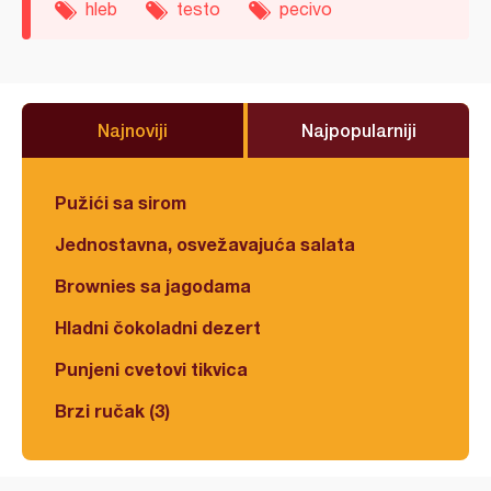
hleb
testo
pecivo
Najnoviji
Najpopularniji
Pužići sa sirom
Jednostavna, osvežavajuća salata
Brownies sa jagodama
Hladni čokoladni dezert
Punjeni cvetovi tikvica
Brzi ručak (3)