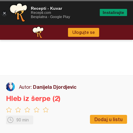
Recepti - Kuvar
Instalirajte
Recepti.com
Besplatna - Google Play
Ulogujte se
Danijela Djordjevic
Autor:
Hleb iz šerpe (2)
Dodaj u listu
90 min