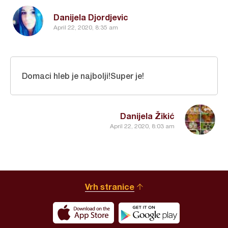
Danijela Djordjevic
April 22, 2020, 8:35 am
Domaci hleb je najbolji!Super je!
Danijela Žikić
April 22, 2020, 8:03 am
Vrh stranice