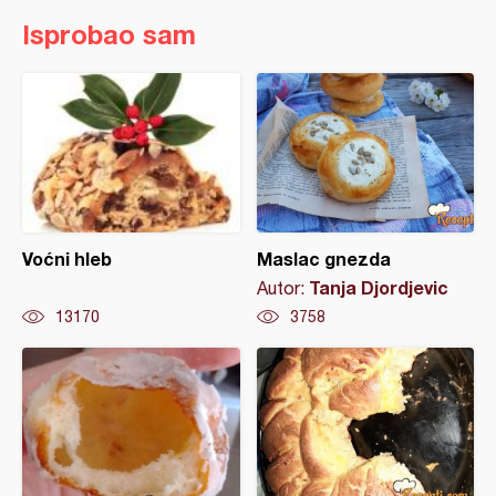
Isprobao sam
Voćni hleb
Maslac gnezda
Tanja Djordjevic
Autor:
13170
3758