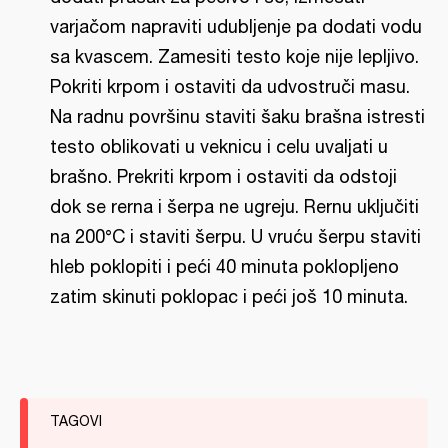
varjačom napraviti udubljenje pa dodati vodu
sa kvascem. Zamesiti testo koje nije lepljivo.
Pokriti krpom i ostaviti da udvostruči masu.
Na radnu površinu staviti šaku brašna istresti
testo oblikovati u veknicu i celu uvaljati u
brašno. Prekriti krpom i ostaviti da odstoji
dok se rerna i šerpa ne ugreju. Rernu uključiti
na 200°C i staviti šerpu. U vruću šerpu staviti
hleb poklopiti i peći 40 minuta poklopljeno
zatim skinuti poklopac i peći još 10 minuta.
TAGOVI