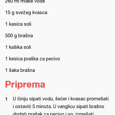
260 ml mlake vode
15 g svežeg kvasca
1 kasica soli
500 g brašna
1 kašika soli
1 kesica praška za pecivo
1 šaka brašna
Priprema
U činiju sipati vodu, šećer i kvasac promešati
i ostaviti 5 minuta. U vanglicu sipati brašno
dodati prašak za pecivo i so, izmešati