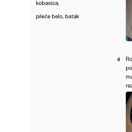
kobasica,
pileće belo, batak
Ro
po
ma
ra