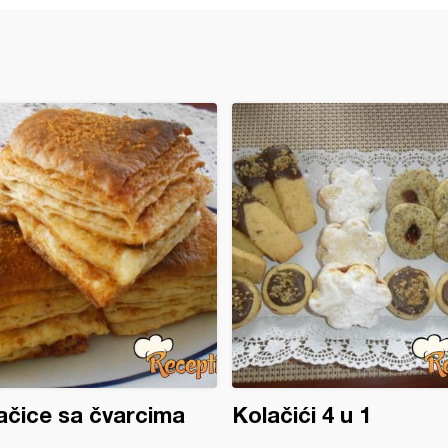
čice sa čvarcima
Kolačići 4 u 1