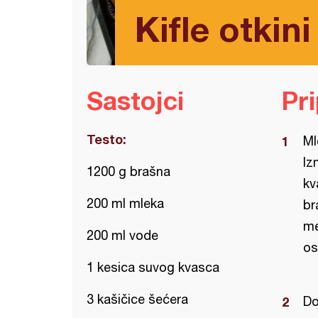
Kifle otkini
Sastojci
Pr
Testo:
Ml
Iz
1200 g brašna
kv
200 ml mleka
br
me
200 ml vode
os
1 kesica suvog kvasca
3 kašičice šećera
Do