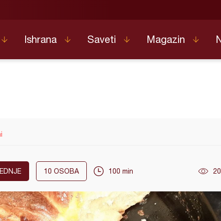
Ishrana
Saveti
Magazin
i
EDNJE
10
OSOBA
100 min
20