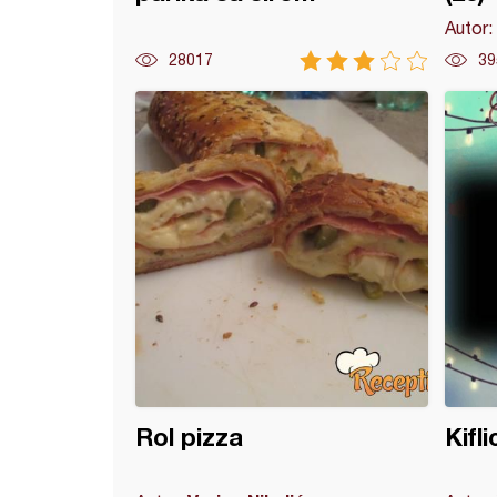
Autor:
28017
39
e (12)
Rol pizza
Kifl