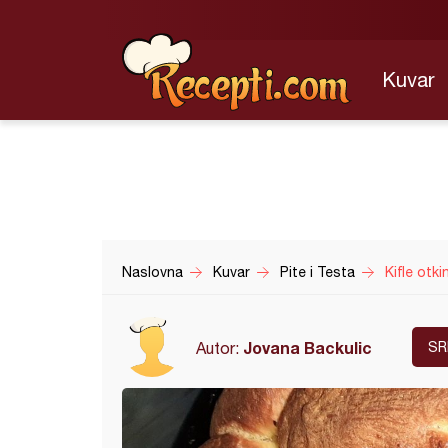
Kuvar
Naslovna
Kuvar
Pite i Testa
Kifle otkin
Jovana Backulic
Autor:
SR