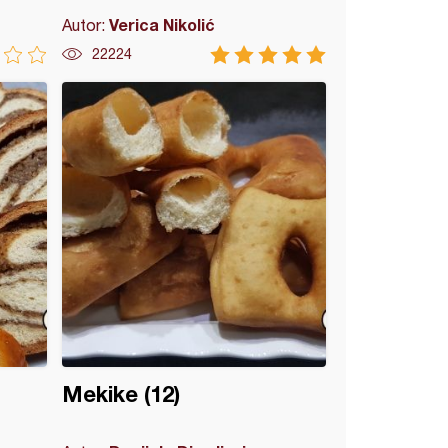
Verica Nikolić
Autor:
22224
Mekike (12)