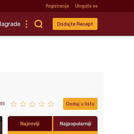
Registracija
Ulogujte se
Nagrade
Dodajte Recept
Dodaj u listu
93
Najnoviji
Najpopularniji