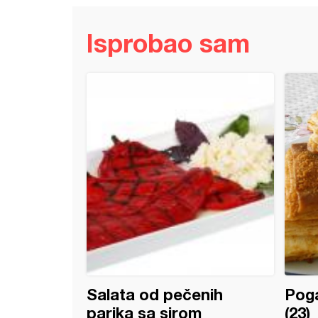
Isprobao sam
e sa nutelom
Salata od pečenih
Poga
parika sa sirom
(23)