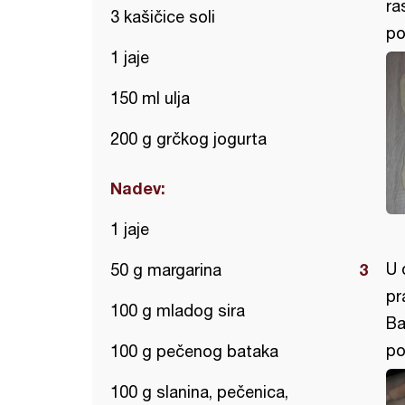
ra
3 kašičice soli
po
1 jaje
150 ml ulja
200 g grčkog jogurta
Nadev:
1 jaje
U 
50 g margarina
pr
100 g mladog sira
Ba
po
100 g pečenog bataka
100 g slanina, pečenica,