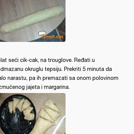
lat seći cik-cak, na trouglove. Ređati u
dmazanu okruglu tepsiju. Prekriti 5 minuta da
lo narastu, pa ih premazati sa onom polovinom
zmućenog jajeta i margarina.