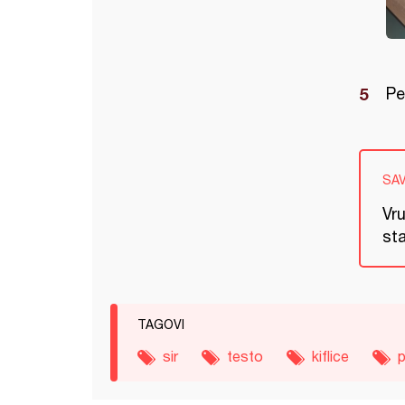
Pe
SA
Vru
sta
TAGOVI
sir
testo
kiflice
p