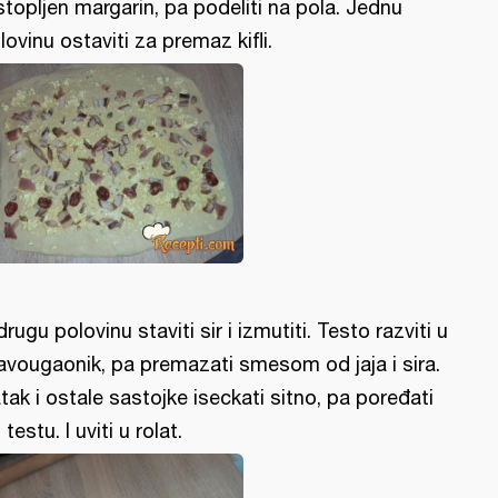
stopljen margarin, pa podeliti na pola. Jednu
lovinu ostaviti za premaz kifli.
drugu polovinu staviti sir i izmutiti. Testo razviti u
avougaonik, pa premazati smesom od jaja i sira.
tak i ostale sastojke iseckati sitno, pa poređati
 testu. I uviti u rolat.