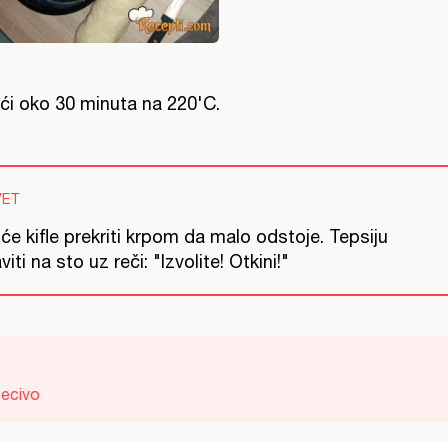
ći oko 30 minuta na 220'C.
VET
će kifle prekriti krpom da malo odstoje. Tepsiju
viti na sto uz reči: "Izvolite! Otkini!"
ecivo