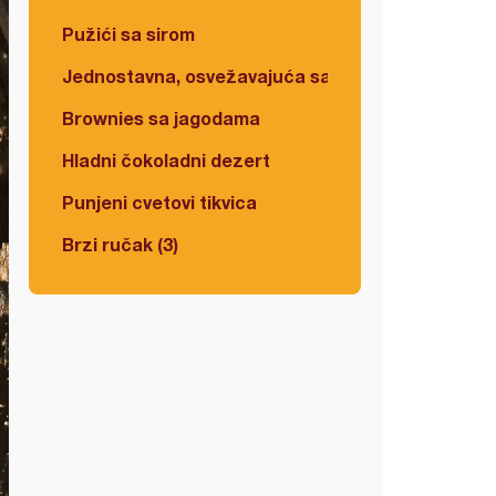
Pužići sa sirom
Jednostavna, osvežavajuća salata
Brownies sa jagodama
Hladni čokoladni dezert
Punjeni cvetovi tikvica
Brzi ručak (3)