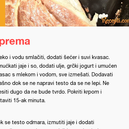
iprema
eko i vodu smlačiti, dodati šećer i suvi kvasac.
mućkati jaje i so, dodati ulje, grčki jogurt i umućen
asac s mlekom i vodom, sve izmešati. Dodavati
ašno dok se ne napravi testo da se ne lepi. Ne
siti dugo da ne bude tvrdo. Pokriti krpom i
taviti 15-ak minuta.
k se testo odmara, izmutiti jaje i dodati