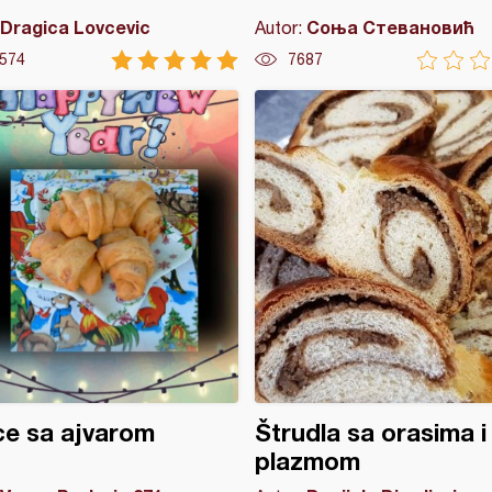
Dragica Lovcevic
Соња Стевановић
Autor:
574
7687
ice sa ajvarom
Štrudla sa orasima i
plazmom