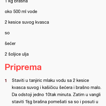
1 kg brašna
oko 500 ml vode
2 kesice suvog kvasca
so
šećer
2 šoljice ulja
Priprema
Staviti u tanjiric mlaku vodu sa 2 kesice
kvasca suvog i kašičicu šećera i brašno malo.
Da odstoji jedno 10tak minuta. Zatim u vangli
staviti 1ķg brašna pomešati sa so i posuti u