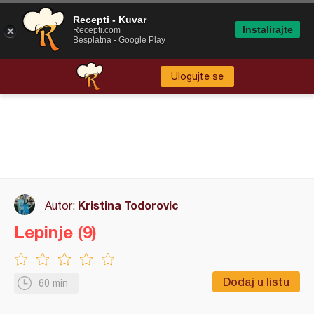
Recepti - Kuvar
Instalirajte
Recepti.com
Besplatna - Google Play
Ulogujte se
Kristina Todorovic
Autor:
Lepinje (9)
Dodaj u listu
60 min