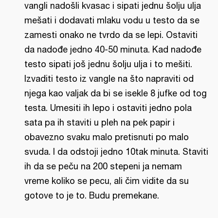
vangli nadošli kvasac i sipati jednu šolju ulja
mešati i dodavati mlaku vodu u testo da se
zamesti onako ne tvrdo da se lepi. Ostaviti
da nadođe jedno 40-50 minuta. Kad nadođe
testo sipati još jednu šolju ulja i to mešiti.
Izvaditi testo iz vangle na što napraviti od
njega kao valjak da bi se isekle 8 jufke od tog
testa. Umesiti ih lepo i ostaviti jedno pola
sata pa ih staviti u pleh na pek papir i
obavezno svaku malo pretisnuti po malo
svuda. I da odstoji jedno 10tak minuta. Staviti
ih da se peču na 200 stepeni ja nemam
vreme koliko se pecu, ali čim vidite da su
gotove to je to. Budu premekane.