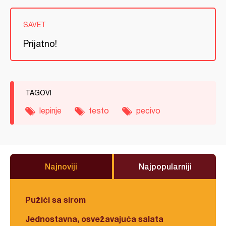
SAVET
Prijatno!
TAGOVI
lepinje
testo
pecivo
Najnoviji
Najpopularniji
Pužići sa sirom
Jednostavna, osvežavajuća salata