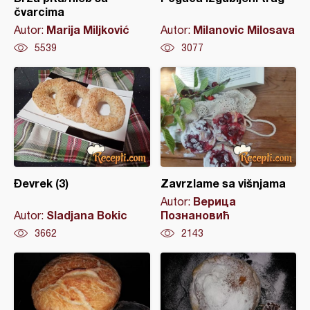
čvarcima
Marija Miljković
Milanovic Milosava
Autor:
Autor:
5539
3077
Đevrek (3)
Zavrzlame sa višnjama
Верица
Autor:
Sladjana Bokic
Познановић
Autor:
3662
2143