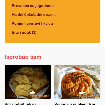
Brownies sa jagodama
Hladni čokoladni dezert
Punjeni cvetovi tikvica
Brzi ručak (3)
Isprobao sam
Brza pita/hleb sa
Pogača izgubljeni trag