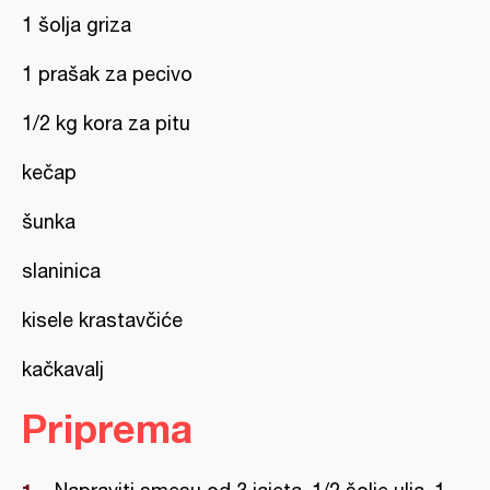
1 šolja griza
1 prašak za pecivo
1/2 kg kora za pitu
kečap
šunka
slaninica
kisele krastavčiće
kačkavalj
Priprema