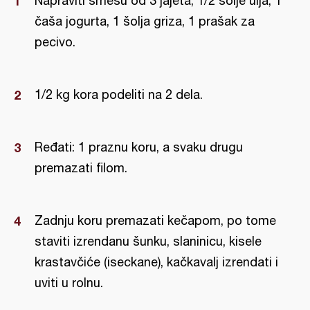
Napraviti smesu od 3 jajeta, 1/2 šolje ulja, 1
čaša jogurta, 1 šolja griza, 1 prašak za
pecivo.
1/2 kg kora podeliti na 2 dela.
Ređati: 1 praznu koru, a svaku drugu
premazati filom.
Zadnju koru premazati kečapom, po tome
staviti izrendanu šunku, slaninicu, kisele
krastavčiće (iseckane), kačkavalj izrendati i
uviti u rolnu.