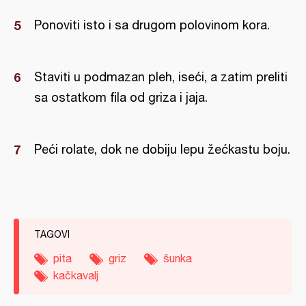
Ponoviti isto i sa drugom polovinom kora.
Staviti u podmazan pleh, iseći, a zatim preliti
sa ostatkom fila od griza i jaja.
Peći rolate, dok ne dobiju lepu žećkastu boju.
TAGOVI
pita
griz
šunka
kačkavalj