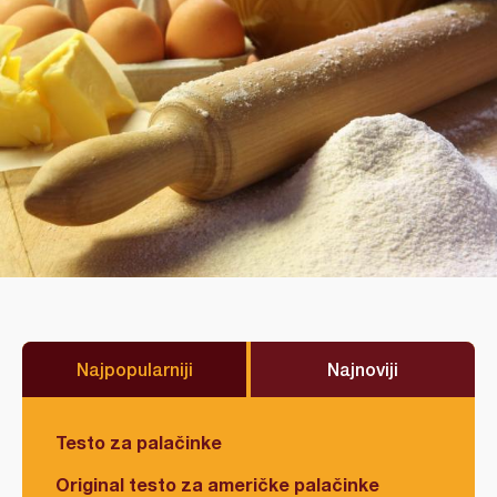
Najpopularniji
Najnoviji
Testo za palačinke
Original testo za američke palačinke