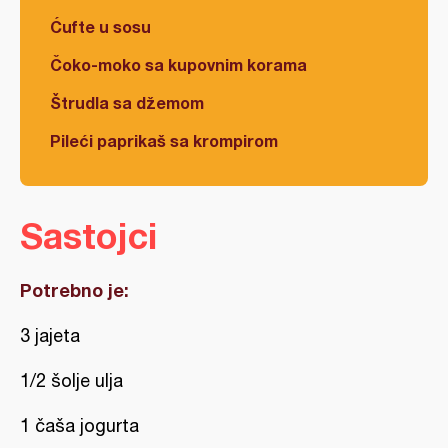
Ćufte u sosu
Čoko-moko sa kupovnim korama
Štrudla sa džemom
Pileći paprikaš sa krompirom
Sastojci
Potrebno je:
3 jajeta
1/2 šolje ulja
1 čaša jogurta