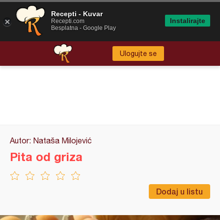
Recepti - Kuvar
Instalirajte
Recepti.com
Besplatna - Google Play
Ulogujte se
Autor: Nataša Milojević
Pita od griza
Dodaj u listu