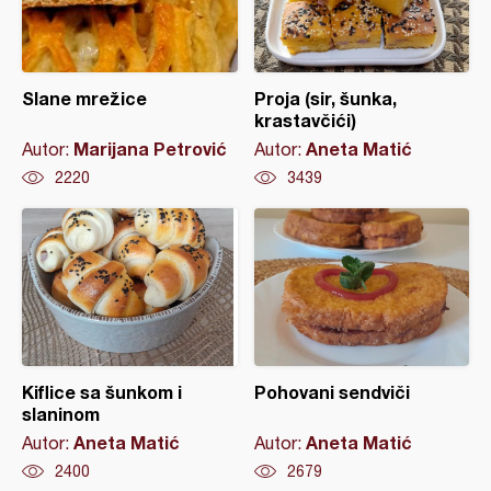
Slane mrežice
Proja (sir, šunka,
krastavčići)
Marijana Petrović
Aneta Matić
Autor:
Autor:
2220
3439
Kiflice sa šunkom i
Pohovani sendviči
slaninom
Aneta Matić
Aneta Matić
Autor:
Autor:
2400
2679