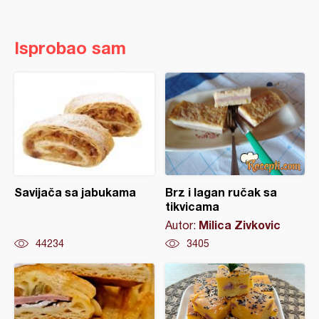
Isprobao sam
Savijača sa jabukama
Brz i lagan ručak sa
tikvicama
Milica Zivkovic
Autor:
44234
3405