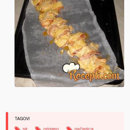
TAGOVI
sir
origano
pečenica