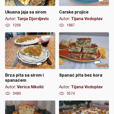
Ukusna jaja sa sirom
Carske projice
Tanja Djordjevic
Tijana Vodoplav
Autor:
Autor:
1206
1887
Brza pita sa sirom i
Spanać pita bez kora
spanaćem
Verica Nikolić
Tijana Vodoplav
Autor:
Autor:
3489
3574