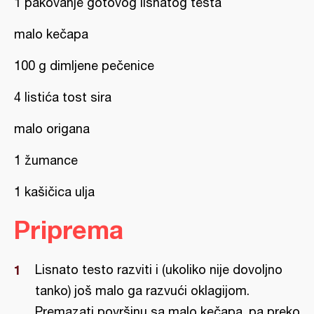
1 pakovanje gotovog lisnatog testa
malo kečapa
100 g dimljene pečenice
4 listića tost sira
malo origana
1 žumance
1 kašičica ulja
Priprema
Lisnato testo razviti i (ukoliko nije dovoljno
tanko) još malo ga razvući oklagijom.
Premazati površinu sa malo kečapa, pa preko