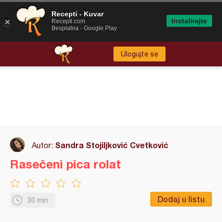
Recepti - Kuvar
Instalirajte
Recepti.com
Besplatna - Google Play
Ulogujte se
Sandra Stojiljković Cvetković
Autor:
Rasečeni pica rolat
Dodaj u listu
30 min