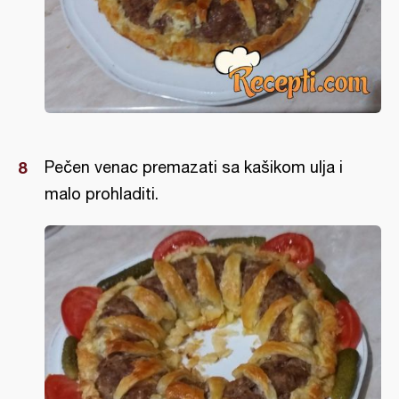
Pečen venac premazati sa kašikom ulja i
malo prohladiti.