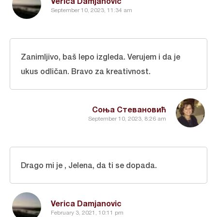
Verica Damjanovic
September 10, 2023, 11:34 am
Zanimljivo, baš lepo izgleda. Verujem i da je
ukus odličan. Bravo za kreativnost.
Соња Стевановић
September 10, 2023, 8:26 am
Drago mi je , Jelena, da ti se dopada.
Verica Damjanovic
February 3, 2021, 10:11 pm