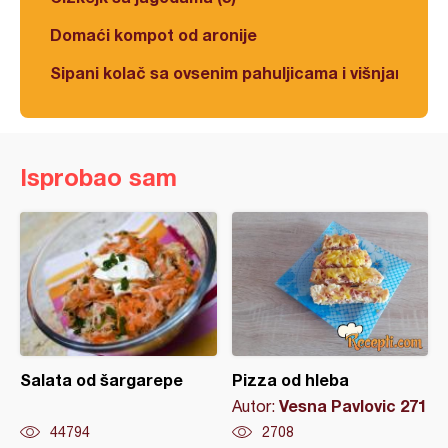
Domaći kompot od aronije
Sipani kolač sa ovsenim pahuljicama i višnjama
Isprobao sam
Salata od šargarepe
Pizza od hleba
Vesna Pavlovic 271
Autor:
44794
2708