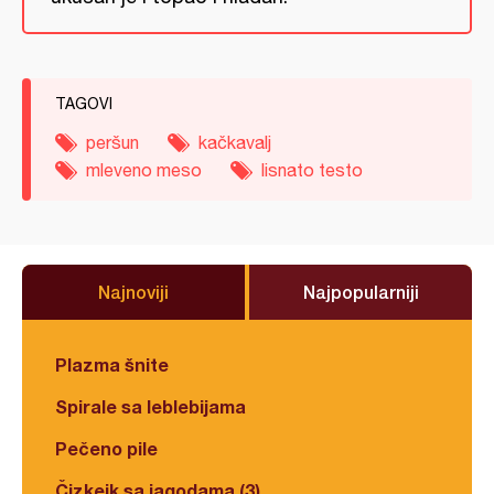
TAGOVI
peršun
kačkavalj
mleveno meso
lisnato testo
Najnoviji
Najpopularniji
Plazma šnite
Spirale sa leblebijama
Pečeno pile
Čizkejk sa jagodama (3)