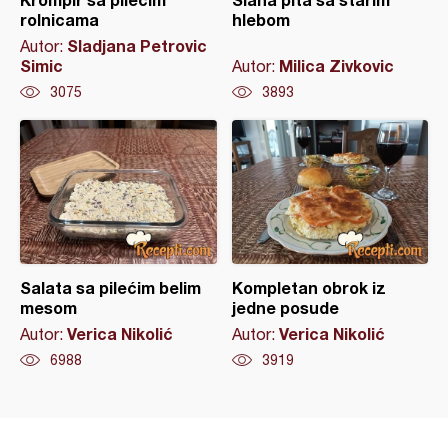
rolnicama
hlebom
Sladjana Petrovic
Autor:
Simic
Milica Zivkovic
Autor:
3075
3893
Salata sa pilećim belim
Kompletan obrok iz
mesom
jedne posude
Verica Nikolić
Verica Nikolić
Autor:
Autor:
6988
3919