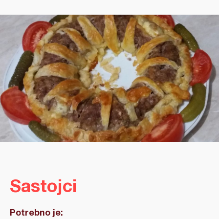
Sastojci
Potrebno je: