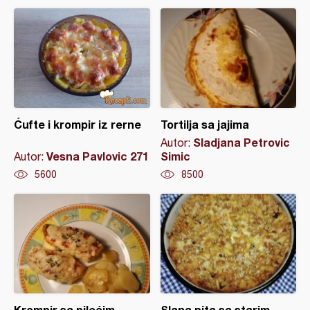
Ćufte i krompir iz rerne
Tortilja sa jajima
Sladjana Petrovic
Autor:
Vesna Pavlovic 271
Simic
Autor:
5600
8500
Krompir sa pilećim
Slana pita sa starim