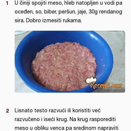
U činiji spojiti meso, hleb natopljen u vodi pa
oceđen, so, biber, peršun, jaje, 30g rendanog
sira. Dobro izmesiti rukama.
Lisnato testo razvući ili koristiti već
razvučeno i iseći krug. Na krug rasporediti
meso u obliku venca pa sredinom napraviti