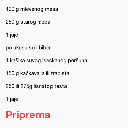
400 g mlevenog mesa
250 g starog hleba
1 jaje
po ukusu so i biber
1 kašika suvog iseckanog peršuna
150 g kačkavalja ili trapista
250 ili 275g lisnatog testa
1 jaje
Priprema