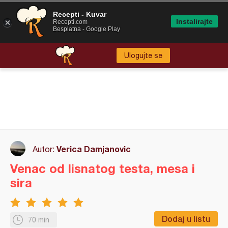
Recepti - Kuvar
Instalirajte
Recepti.com
Besplatna - Google Play
Ulogujte se
Verica Damjanovic
Autor:
Venac od lisnatog testa, mesa i
sira
Dodaj u listu
70 min