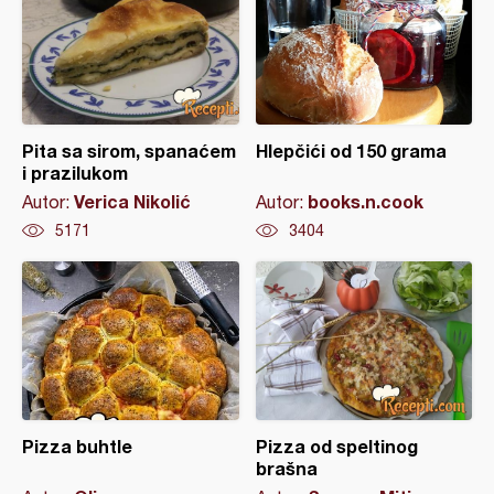
Pita sa sirom, spanaćem
Hlepčići od 150 grama
i prazilukom
Verica Nikolić
books.n.cook
Autor:
Autor:
5171
3404
Pizza buhtle
Pizza od speltinog
brašna