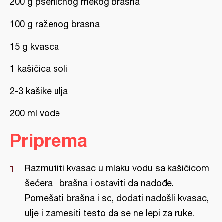
200 g pšeničnog mekog brašna
100 g raženog brasna
15 g kvasca
1 kašičica soli
2-3 kašike ulja
200 ml vode
Priprema
Razmutiti kvasac u mlaku vodu sa kašičicom
šećera i brašna i ostaviti da nadođe.
Pomešati brašna i so, dodati nadošli kvasac,
ulje i zamesiti testo da se ne lepi za ruke.