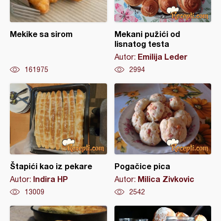
Mekike sa sirom
Mekani pužići od
lisnatog testa
Emilija Leder
Autor:
161975
2994
Štapići kao iz pekare
Pogačice pica
Indira HP
Milica Zivkovic
Autor:
Autor:
13009
2542