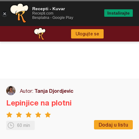
Recepti - Kuvar
Instalirajte
Recepti.com
Besplatna - Google Play
Ulogujte se
Tanja Djordjevic
Autor:
Lepinjice na plotni
Dodaj u listu
60 min