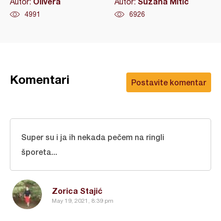
Olivera
Suzana Mitic
Autor:
Autor:
4991
6926
Komentari
Postavite komentar
Super su i ja ih nekada pečem na ringli
šporeta...
Zorica Stajić
May 19, 2021, 8:39 pm