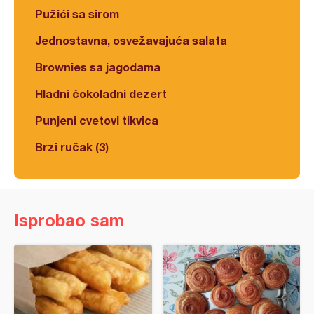
Pužići sa sirom
Jednostavna, osvežavajuća salata
Brownies sa jagodama
Hladni čokoladni dezert
Punjeni cvetovi tikvica
Brzi ručak (3)
Isprobao sam