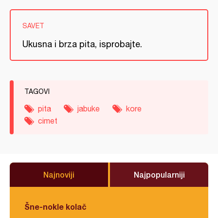
SAVET
Ukusna i brza pita, isprobajte.
TAGOVI
pita
jabuke
kore
cimet
Najnoviji
Najpopularniji
Šne-nokle kolač