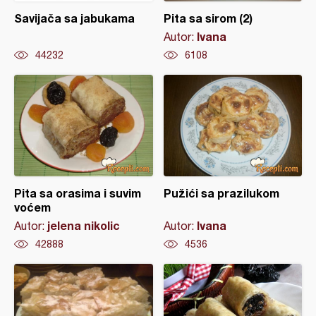
Savijača sa jabukama
Pita sa sirom (2)
Ivana
Autor:
44232
6108
Pita sa orasima i suvim
Pužići sa prazilukom
voćem
jelena nikolic
Ivana
Autor:
Autor:
42888
4536