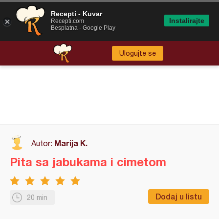
Recepti - Kuvar
Instalirajte
Recepti.com
Besplatna - Google Play
Ulogujte se
Marija K.
Autor:
Pita sa jabukama i cimetom
Dodaj u listu
20 min