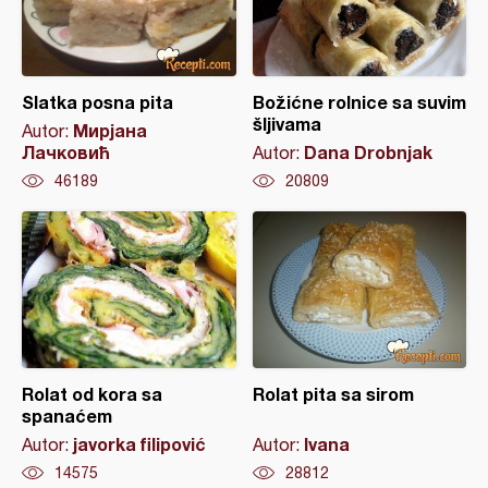
Slatka posna pita
Božićne rolnice sa suvim
šljivama
Мирјана
Autor:
Лачковић
Dana Drobnjak
Autor:
46189
20809
Rolat od kora sa
Rolat pita sa sirom
spanaćem
javorka filipović
Ivana
Autor:
Autor:
14575
28812