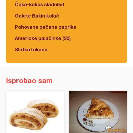
Čoko-kokos sladoled
Galete Bakin kolač
Pohovane pečene paprike
Americke palačinke (30)
Slatka fokača
Isprobao sam