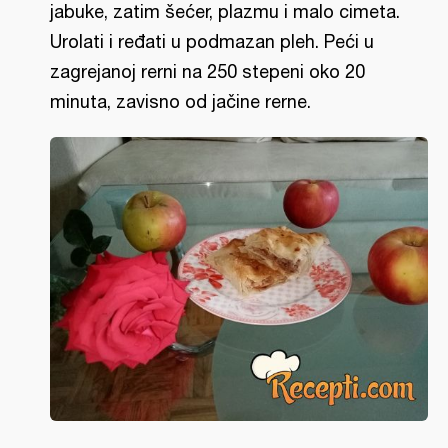
jabuke, zatim šećer, plazmu i malo cimeta.
Urolati i ređati u podmazan pleh. Peći u
zagrejanoj rerni na 250 stepeni oko 20
minuta, zavisno od jačine rerne.