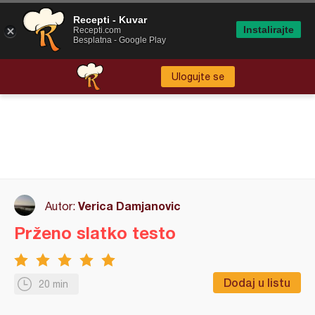
Recepti - Kuvar
Instalirajte
Recepti.com
Besplatna - Google Play
Ulogujte se
Verica Damjanovic
Autor:
Prženo slatko testo
Dodaj u listu
20 min