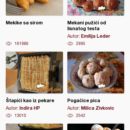
Mekike sa sirom
Mekani pužići od
lisnatog testa
Emilija Leder
Autor:
161986
2995
Štapići kao iz pekare
Pogačice pica
Indira HP
Milica Zivkovic
Autor:
Autor:
13010
2542