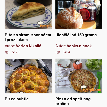
Pita sa sirom, spanaćem
Hlepčići od 150 grama
i prazilukom
Verica Nikolić
books.n.cook
Autor:
Autor:
5173
3404
Pizza buhtle
Pizza od speltinog
brašna