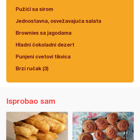
Pužići sa sirom
Jednostavna, osvežavajuća salata
Brownies sa jagodama
Hladni čokoladni dezert
Punjeni cvetovi tikvica
Brzi ručak (3)
Isprobao sam