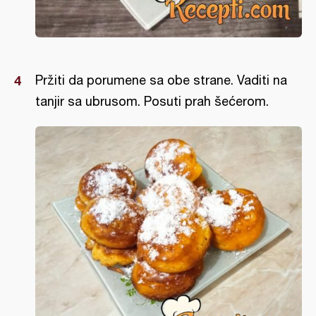
Pržiti da porumene sa obe strane. Vaditi na
tanjir sa ubrusom. Posuti prah šećerom.