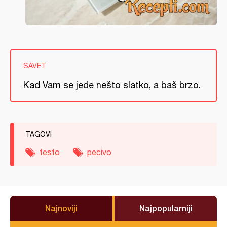
SAVET
Kad Vam se jede nešto slatko, a baš brzo.
TAGOVI
testo
pecivo
Najnoviji
Najpopularniji