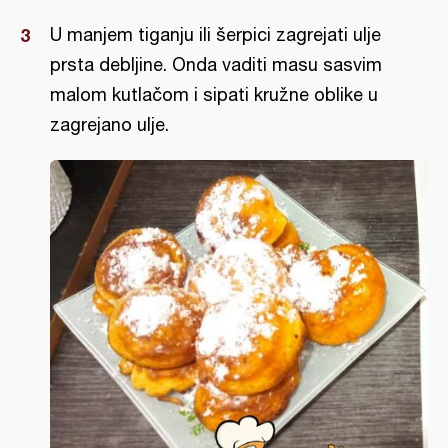
U manjem tiganju ili šerpici zagrejati ulje
prsta debljine. Onda vaditi masu sasvim
malom kutlačom i sipati kružne oblike u
zagrejano ulje.