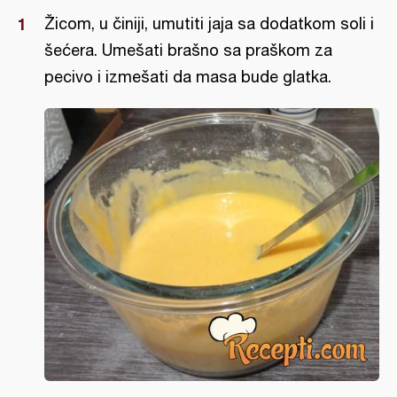
Žicom, u činiji, umutiti jaja sa dodatkom soli i
šećera. Umešati brašno sa praškom za
pecivo i izmešati da masa bude glatka.