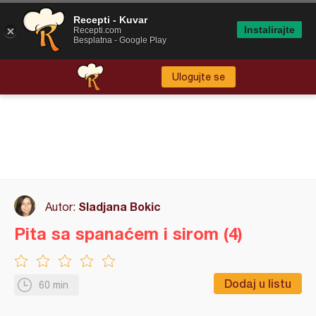
Recepti - Kuvar
Instalirajte
Recepti.com
Besplatna - Google Play
Ulogujte se
Sladjana Bokic
Autor:
Pita sa spanaćem i sirom (4)
Dodaj u listu
60 min