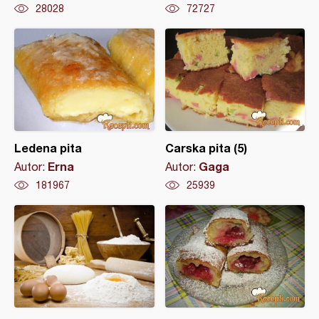
28028
72727
Ledena pita
Carska pita (5)
Erna
Gaga
Autor:
Autor:
181967
25939