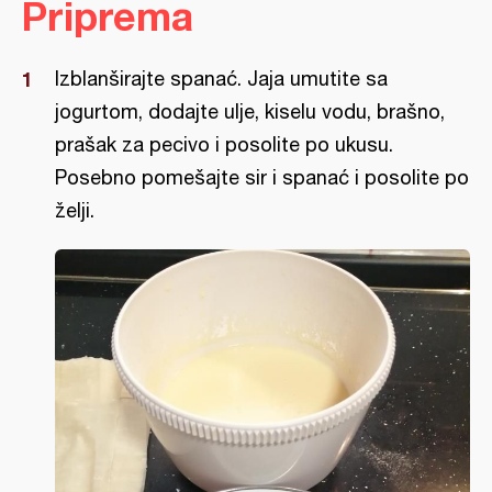
Priprema
Izblanširajte spanać. Jaja umutite sa
jogurtom, dodajte ulje, kiselu vodu, brašno,
prašak za pecivo i posolite po ukusu.
Posebno pomešajte sir i spanać i posolite po
želji.