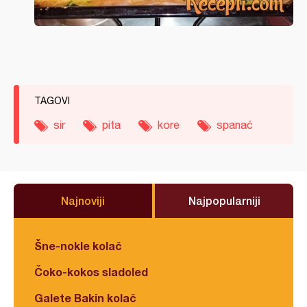
TAGOVI
sir
pita
kore
spanać
Najnoviji
Najpopularniji
Šne-nokle kolač
Čoko-kokos sladoled
Galete Bakin kolač