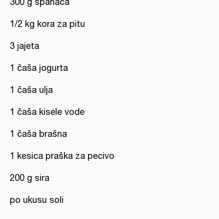
300 g spanaća
1/2 kg kora za pitu
3 jajeta
1 čaša jogurta
1 čaša ulja
1 čaša kisele vode
1 čaša brašna
1 kesica praška za pecivo
200 g sira
po ukusu soli