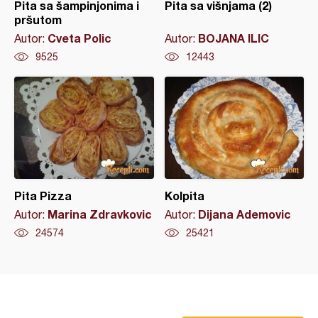
Pita sa šampinjonima i
Pita sa višnjama (2)
pršutom
Cveta Polic
BOJANA ILIC
Autor:
Autor:
9525
12443
Pita Pizza
Kolpita
Marina Zdravkovic
Dijana Ademovic
Autor:
Autor:
24574
25421