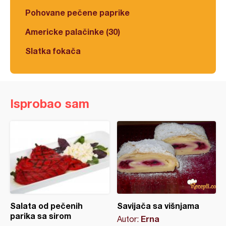
Pohovane pečene paprike
Americke palačinke (30)
Slatka fokača
Isprobao sam
Salata od pečenih
Savijača sa višnjama
parika sa sirom
Erna
Autor: