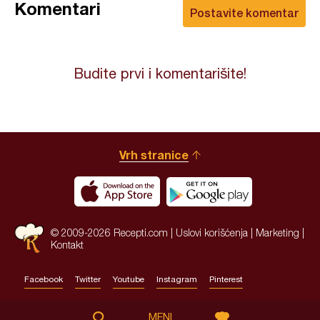
Komentari
Postavite komentar
Budite prvi i komentarišite!
Vrh stranice
© 2009-2026 Recepti.com |
Uslovi korišćenja
|
Marketing
|
Kontakt
Facebook
Twitter
Youtube
Instagram
Pinterest
Site by:
HALO