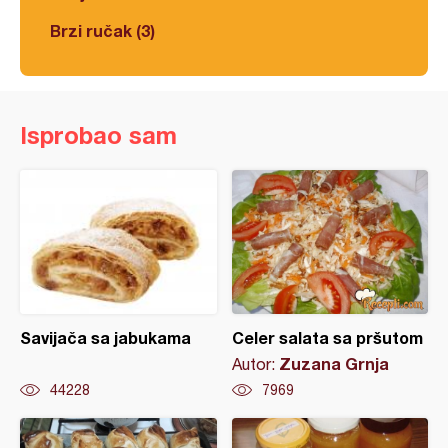
Brzi ručak (3)
Isprobao sam
Savijača sa jabukama
Celer salata sa pršutom
Zuzana Grnja
Autor:
44228
7969