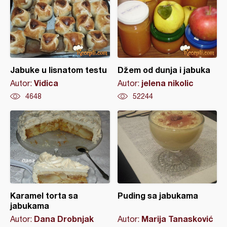
Jabuke u lisnatom testu
Džem od dunja i jabuka
Vidica
jelena nikolic
Autor:
Autor:
4648
52244
Karamel torta sa
Puding sa jabukama
jabukama
Dana Drobnjak
Marija Tanasković
Autor:
Autor: