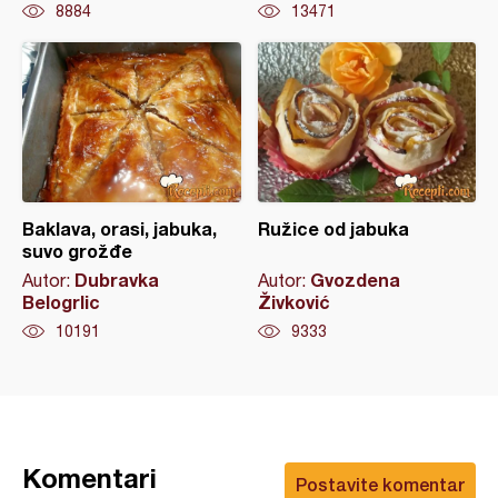
8884
13471
Baklava, orasi, jabuka,
Ružice od jabuka
suvo grožđe
Dubravka
Gvozdena
Autor:
Autor:
Belogrlic
Živković
10191
9333
Komentari
Postavite komentar