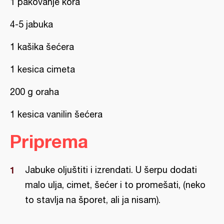
1 pakovanje kora
4-5 jabuka
1 kašika šećera
1 kesica cimeta
200 g oraha
1 kesica vanilin šećera
Priprema
Jabuke oljuštiti i izrendati. U šerpu dodati
malo ulja, cimet, šećer i to promešati, (neko
to stavlja na šporet, ali ja nisam).