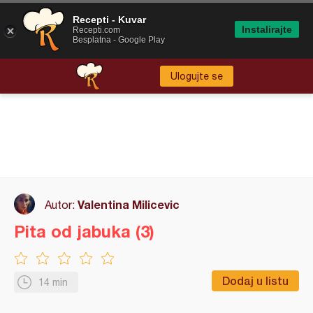
Recepti - Kuvar
Instalirajte
Recepti.com
Besplatna - Google Play
Ulogujte se
Valentina Milicevic
Autor:
Pita od jabuka (3)
Dodaj u listu
14 min