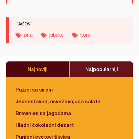
TAGOVI
pita
jabuke
kore
Najnoviji
Najpopularniji
Pužići sa sirom
Jednostavna, osvežavajuća salata
Brownies sa jagodama
Hladni čokoladni dezert
Punjeni cvetovi tikvica